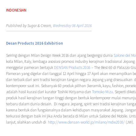
INDONESIAN
Published by Sugar & Cream,
Wednesday 06 April 2016
Desan Products 2016 Exhibition
Seiring dengan Milan Design Week 2016 dan ajang bergengsi dunia
Salone del Mo
kota Milan, Italy, lembaga asosiasi promosi industry kerajinan tradisional Jepan
menggelar pameran bertajuk
DENSAN Products 2016
– The Best 60 di Palazzo Giur
Pameran yang digelar dari tanggal 12 April hingga 17 April akan menampilkan be
dan terbaik dari seni tradisi kerajinan tangan negara Jepang yang disesuaikan
kontemporer saat ini. Sebanyak 60 produk pilihan (keramik, kayu, fashion, porsele
adalah hasil kurasi dari kurator Toshiki Kiriyama dan
Tomoko Mizu
. Seperti dike
produk hasil kerajinan tangan tinggi dengan bentuk kontemporer mulai menunju
terbaru dalam dunia desain. Di negara Jepang, spirit seni tradisi kerajinan tang
karena bentuk dan fungsionalnya dalam kehidupan masyarakat Jepang. Janga
terkurasi dengan baik ini jika Anda berada di Milan untuk Salone del Mobile. Unt
lanjut, silahkan unduh di
http://www.densan-world.jp/milano/mdw2016/
(JW).