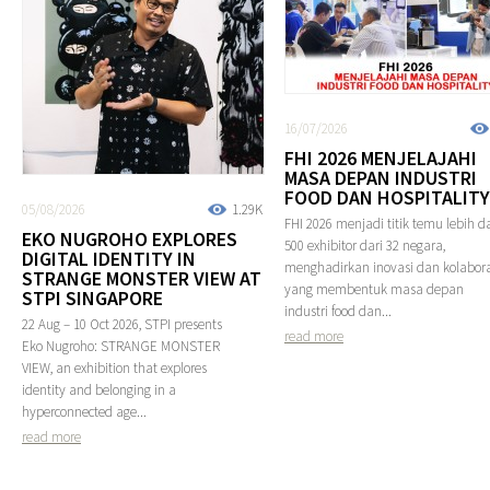
16/07/2026
FHI 2026 MENJELAJAHI
MASA DEPAN INDUSTRI
FOOD DAN HOSPITALITY
05/08/2026
1.29K
FHI 2026 menjadi titik temu lebih da
EKO NUGROHO EXPLORES
500 exhibitor dari 32 negara,
DIGITAL IDENTITY IN
menghadirkan inovasi dan kolabora
STRANGE MONSTER VIEW AT
yang membentuk masa depan
STPI SINGAPORE
industri food dan...
22 Aug – 10 Oct 2026, STPI presents
read more
Eko Nugroho: STRANGE MONSTER
VIEW, an exhibition that explores
identity and belonging in a
hyperconnected age...
read more