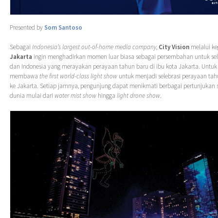
Presented by
Som Santoso
Sebagai
Indonesia’s largest out-of-home media company
,
City Vision
melalui k
Jakarta
ingin menghadirkan momen luar biasa sebagai persembahan untuk sel
dan Indonesia yang merayakan perayaan tahun baru di ibu kota Jakarta. Untuk 
membawa
the first world-class light show
untuk menjadi selebrasi perayaan tah
ke Jakarta. Setiap jamnya, pengunjung dapat menikmati berbagai pertunjukan s
dunia mulai dari
water mist show
hingga
light drone show
.