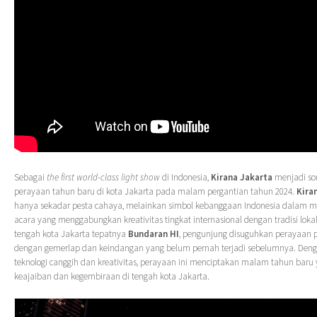
Sebagai
the first world-class light show
di Indonesia,
Kirana Jakarta
menjadi so
perayaan tahun baru di kota Jakarta pada malam pergantian tahun 2024.
Kira
hanya sekadar pesta cahaya, melainkan simbol kebanggaan Indonesia dalam 
acara yang menggabungkan kreativitas tingkat internasional dengan tradisi lokal
tengah kota Jakarta tepatnya
Bundaran HI
, pengunjung disuguhkan perayaan 
dengan gemerlap dan keindangan yang belum pernah terjadi sebelumnya. De
teknologi canggih dan kreativitas, perayaan ini menciptakan malam tahun baru
keajaiban dan kegembiraan di tengah kota Jakarta.