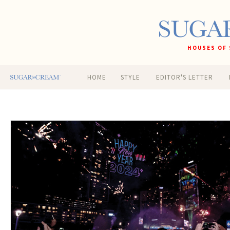
HOUSES OF 
HOME
STYLE
EDITOR'S LETTER