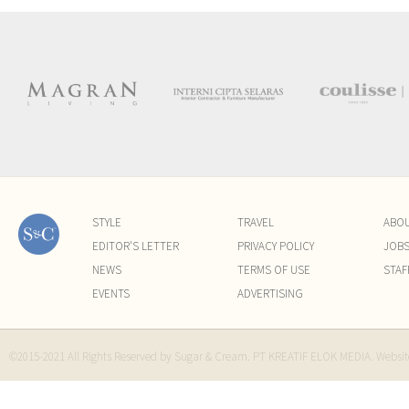
STYLE
TRAVEL
ABO
EDITOR'S LETTER
PRIVACY POLICY
JOB
NEWS
TERMS OF USE
STAF
EVENTS
ADVERTISING
©2015-2021 All Rights Reserved by Sugar & Cream. PT KREATIF ELOK MEDIA. Websi