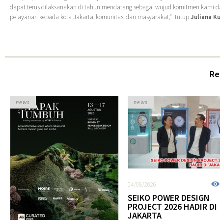
dapat terus dilaksanakan di tahun mendatang sebagai wujud komitmen kami
pelayanan kepada kota Jakarta, komunitas, dan masyarakat,” tutup
Juliana K
Re
news
news
04/08/2026
SEIKO POWER DESIGN
PROJECT 2026 HADIR DI
JAKARTA