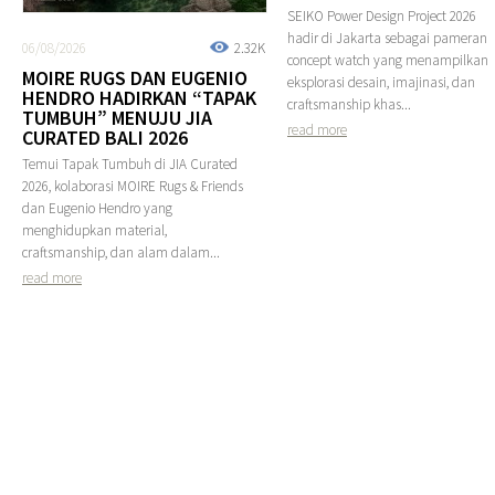
SEIKO Power Design Project 2026
hadir di Jakarta sebagai pameran
06/08/2026
2.32K
concept watch yang menampilkan
MOIRE RUGS DAN EUGENIO
eksplorasi desain, imajinasi, dan
HENDRO HADIRKAN “TAPAK
craftsmanship khas...
TUMBUH” MENUJU JIA
read more
CURATED BALI 2026
Temui Tapak Tumbuh di JIA Curated
2026, kolaborasi MOIRE Rugs & Friends
dan Eugenio Hendro yang
menghidupkan material,
craftsmanship, dan alam dalam...
read more