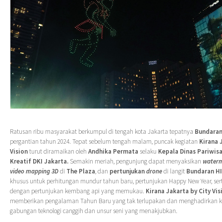
Ratusan ribu masyarakat berkumpul di tengah kota Jakarta tepatnya
Bundaran
pergantian tahun 2024. Tepat sebelum tengah malam, puncak kegiatan
Kirana 
Vision
turut diramaikan oleh
Andhika Permata
selaku
Kepala Dinas Pariwis
Kreatif DKI Jakarta.
Semakin meriah, pengunjung dapat menyaksikan
waterm
video mapping 3D
di
The Plaza
, dan
pertunjukan
drone
di langit
Bundaran HI
khusus untuk perhitungan mundur tahun baru, pertunjukan Happy New Year, se
dengan pertunjukan kembang api yang memukau.
Kirana Jakarta
by
City Vis
memberikan pengalaman Tahun Baru yang tak terlupakan dan menghadirkan k
gabungan teknologi canggih dan unsur seni yang menakjubkan.