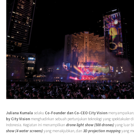
Juliana Kumala
selaku
Co-Founder dan Co-CEO City Vision
menyampaikan,
by
City Vision
menghadirkan sebuah pertunjukan teknologi yang spektakuler di 
Indonesia. Kegiatan ini menampilkan
drone light show
(500 drones)
yang luar b
show
(4 water screens)
yang menakjubkan, dan
3D projection mapping
yang m