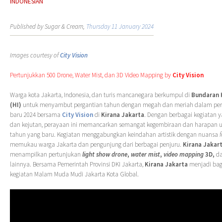
INDONESIAN
Published by Sugar & Cream,
Thursday 11 January 2024
Images courtesy of
City Vision
Pertunjukkan 500 Drone, Water Mist, dan 3D Video Mapping by
City Vision
Warga kota Jakarta, Indonesia, dan turis mancanegara berkumpul di
Bundaran 
(HI)
untuk menyambut pergantian tahun dengan megah dan meriah dalam pe
baru 2024 bersama
City Vision
di
Kirana Jakarta
. Dengan berbagai kegiatan 
dan kejutan, perayaan ini memancarkan semangat kegembiraan dan harapan
tahun yang baru. Kegiatan menggabungkan keindahan artistik dengan nuansa
f
memukau warga Jakarta dan pengunjung dari berbagai penjuru.
Kirana Jakar
menampilkan pertunjukan
light show
drone
,
water mist
,
video mapping
3D,
da
lainnya. Bersama Pemerintah Provinsi DKI Jakarta,
Kirana Jakarta
menjadi bag
kegiatan Malam Muda Mudi Jakarta Kota Global.