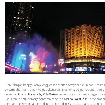
“Kami dengan bangga menyelenggarakan sebuah perayaan tahun baru spektaku
persembahan kami untuk warga Jakarta dan Indonesia. Dengan beragam kegiat
berwarna,
Kirana Jakarta
by
City Vision
memancarkan semangat kegembiraa
untuk tahun baru. Semoga pancaran gemerlap
Kirana Jakarta
terus melamban
harapan, dan semangat masa depan untuk Indonesia maju. Selain itu, kami berh