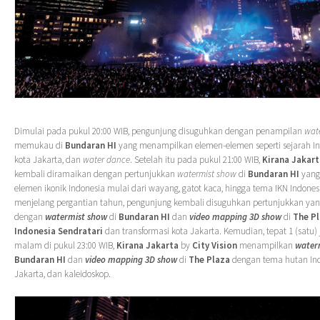
Dimulai pada pukul 20:00 WIB, pengunjung disuguhkan dengan penampilan
wat
memukau di
Bundaran HI
yang menampilkan elemen-elemen seperti sejarah In
kota Jakarta, dan
water dance
. Setelah itu pada pukul 21:00 WIB,
Kirana Jakart
kembali diramaikan dengan pertunjukkan
watermist show
di
Bundaran HI
yang
elemen ikonik Indonesia mulai dari wayang, gatot kaca, hingga tema IKN Indones
menjelang pergantian tahun, pengunjung kembali disuguhkan pertunjukkan yan
dengan
watermist show
di
Bundaran HI
dan
video mapping 3D show
di
The P
Indonesia Sendratari
dan transformasi kota Jakarta. Kemudian, tepat 1 (satu
malam di pukul 23:00 WIB,
Kirana Jakarta
by
City Vision
menampilkan
water
Bundaran HI
dan
video mapping 3D show
di
The Plaza
dengan tema hutan Ind
Jakarta, dan kaleidoskop.