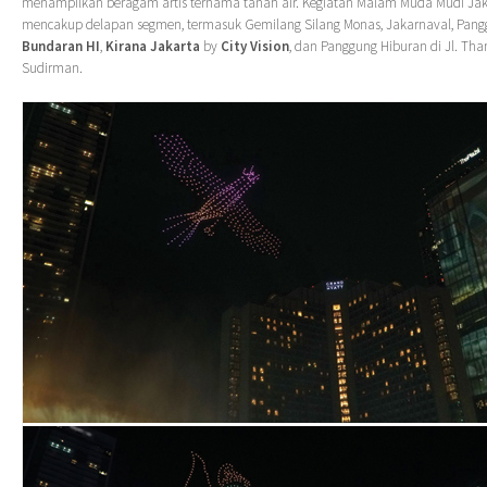
menampilkan beragam artis ternama tanah air. Kegiatan Malam Muda Mudi Jak
mencakup delapan segmen, termasuk Gemilang Silang Monas, Jakarnaval, Pan
Bundaran HI
,
Kirana Jakarta
by
City Vision
, dan Panggung Hiburan di Jl. Tha
Sudirman.