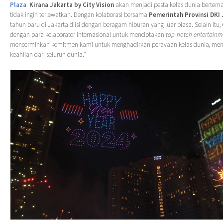
Plaza
.
Kirana Jakarta
by
City Vision
akan menjadi pesta kelas dunia berte
tidak ingin terlewatkan. Dengan kolaborasi bersama
Pemerintah Provinsi DKI 
tahun baru di Jakarta diisi dengan beragam hiburan yang luar biasa. Selain itu,
dengan para kolaborator internasional untuk menciptakan
top-notch entertainm
mencerminkan komitmen kami untuk menghadirkan perayaan kelas dunia, me
keahlian dari seluruh dunia.”