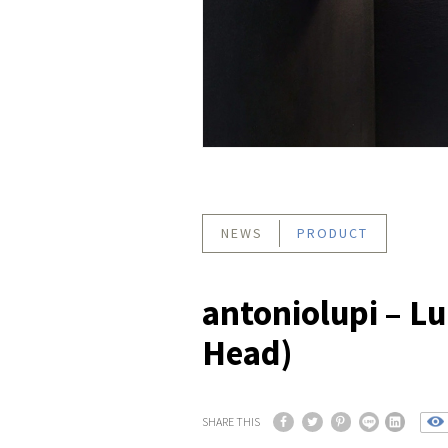
NEWS
PRODUCT
antoniolupi – 
Head)
SHARE THIS