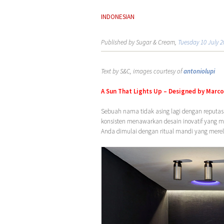
INDONESIAN
Published by Sugar & Cream,
Tuesday 10 July 2
Text by S&C, images courtesy of
antoniolupi
A Sun That Lights Up – Designed by Marco
Sebuah nama tidak asing lagi dengan reputa
konsisten menawarkan desain inovatif yang m
Anda dimulai dengan ritual mandi yang merel