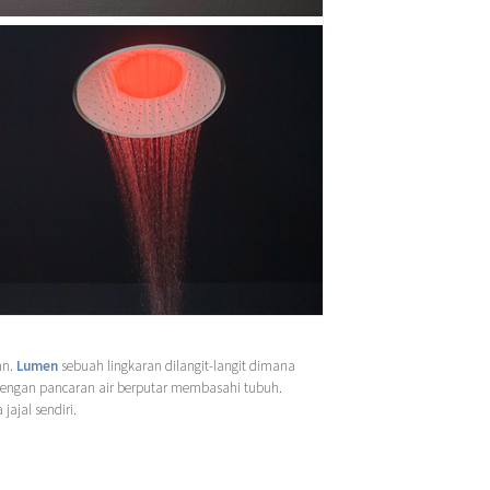
an.
Lumen
sebuah lingkaran dilangit-langit dimana
 dengan pancaran air berputar membasahi tubuh.
ajal sendiri.