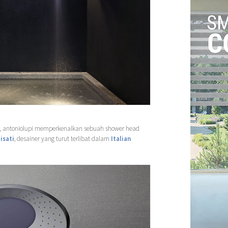
 antoniolupi memperkenalkan sebuah shower head
isati
, desainer yang turut terlibat dalam
Italian