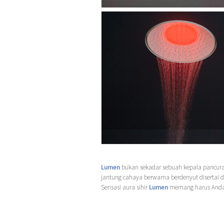
Lumen
bukan sekadar sebuah kepala pancur
jantung cahaya berwarna berdenyut disertai
Sensasi aura sihir
Lumen
memang harus Anda j