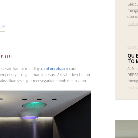
Sakit 
menga
dan re
read m
018
05/08/
QU 
 Pisati
TO 
si desain kamar mandinya,
antoniolupi
secara
At Mil
emperkaya pengalaman relaksasi. Aktivitas keseharian
DRESS 
aksasikan sekaligus menyegarkan tubuh dan pikiran.
throug
read m