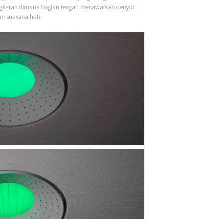
ingkaran dimana bagian tengah menawarkan denyut
n suasana hati.