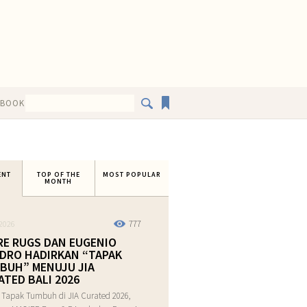
EBOOK
ENT
TOP OF THE
MOST POPULAR
MONTH
777
2026
RE RUGS DAN EUGENIO
DRO HADIRKAN “TAPAK
BUH” MENUJU JIA
ATED BALI 2026
 Tapak Tumbuh di JIA Curated 2026,