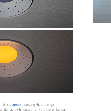
n biasa.
Lumen
dirancang khusus dengan
) dan aura sihir pusaran air yang menghibur dan