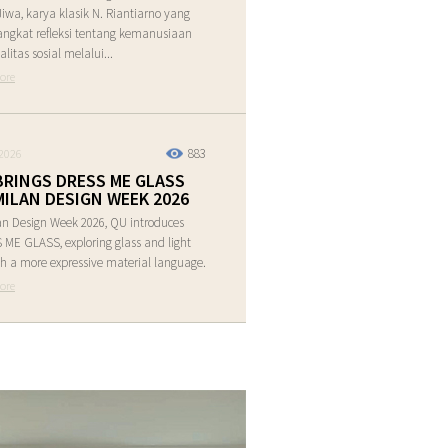
Jiwa, karya klasik N. Riantiarno yang
ngkat refleksi tentang kemanusiaan
alitas sosial melalui...
ore
883
2026
BRINGS DRESS ME GLASS
MILAN DESIGN WEEK 2026
an Design Week 2026, QU introduces
ME GLASS, exploring glass and light
h a more expressive material language.
ore