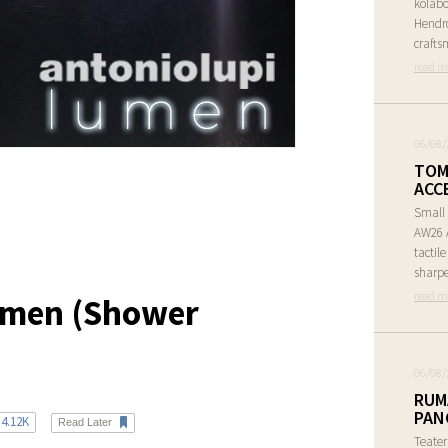
kolabo
Hendr
crafts
read m
06/08/
TOM
ACC
Small 
AW26 A
tactil
sharpe
read m
Lumen (Shower
06/08/
RUM
PAN
4.12K
Read Later
Teate