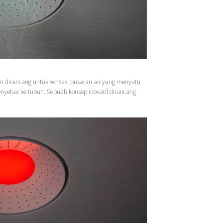
n dirancang untuk sensasi pusaran air yang menyatu
nyebar ke tubuh. Sebuah konsep inovatif dirancang