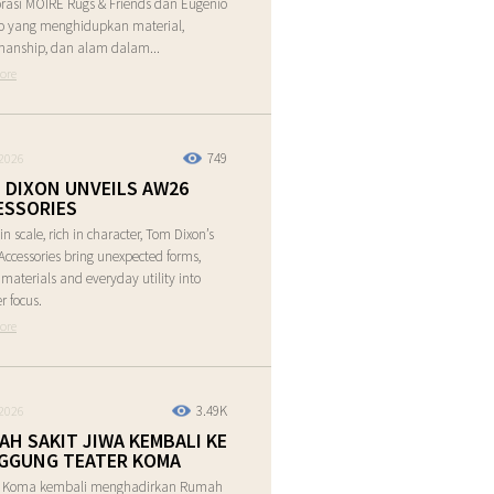
rasi MOIRE Rugs & Friends dan Eugenio
o yang menghidupkan material,
manship, dan alam dalam...
ore
749
2026
 DIXON UNVEILS AW26
ESSORIES
in scale, rich in character, Tom Dixon’s
ccessories bring unexpected forms,
e materials and everyday utility into
r focus.
ore
3.49K
2026
AH SAKIT JIWA KEMBALI KE
GGUNG TEATER KOMA
r Koma kembali menghadirkan Rumah