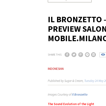
IL BRONZETTO 
PREVIEW SALON
MOBILE.MILANO
SHARE THIS
INDONESIAN
Published by Sugar & Cream,
Tuesday 24 May 2
Images Courtesy of
Il Bronzetto
The Sound Evolution of the Light