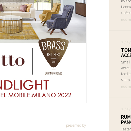
kolabo
Hendr
crafts
read m
06/08/
TOM
ACC
Small 
AW26 A
tactil
sharpe
read m
06/08/
RUM
PAN
presented by
Teate