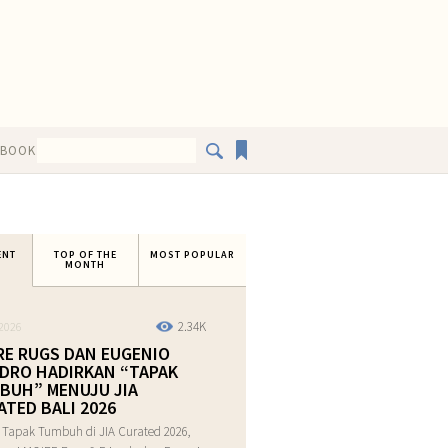
EBOOK
ENT
TOP OF THE
MOST POPULAR
MONTH
2.34K
2026
RE RUGS DAN EUGENIO
DRO HADIRKAN “TAPAK
BUH” MENUJU JIA
ATED BALI 2026
 Tapak Tumbuh di JIA Curated 2026,