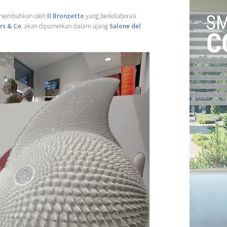
ersembahkan oleh
Il Bronzetto
yang berkolaborasi
rs & Co
, akan dipamerkan dalam ajang
Salone del