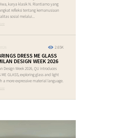
Jiwa, karya klasik N. Riantiarno yang
ngkat refleksi tentang kemanusiaan
alitas sosial melalui...
ore
2.65K
2026
BRINGS DRESS ME GLASS
MILAN DESIGN WEEK 2026
an Design Week 2026, QU introduces
ME GLASS, exploring glass and light
h a more expressive material language.
ore