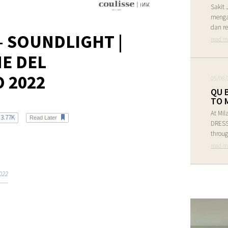
Sakit 
menga
dan re
– SOUNDLIGHT |
read m
E DEL
 2022
05/08/
QU 
TO 
At Mil
3.77K
Read Later
DRESS 
throug
read m
022