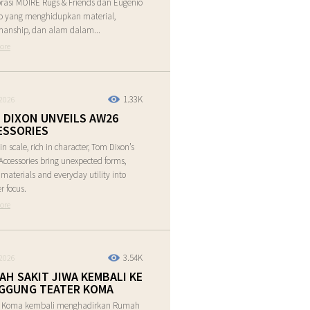
rasi MOIRE Rugs & Friends dan Eugenio
o yang menghidupkan material,
manship, dan alam dalam...
ore
1.33K
2026
 DIXON UNVEILS AW26
ESSORIES
in scale, rich in character, Tom Dixon’s
ccessories bring unexpected forms,
e materials and everyday utility into
r focus.
ore
3.54K
2026
AH SAKIT JIWA KEMBALI KE
GGUNG TEATER KOMA
r Koma kembali menghadirkan Rumah