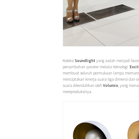
Koleksi
Soundlight
yang sudah menjadi favori
penambahan
speaker
melalui teknologi ‘
Excit
membuat seluruh permukaan lampu memancark
menciptakan kinerja suara tiga dimensi dan omn
suara dikendalikan oleh
Volumio
, yang mena
mereproduksinya.