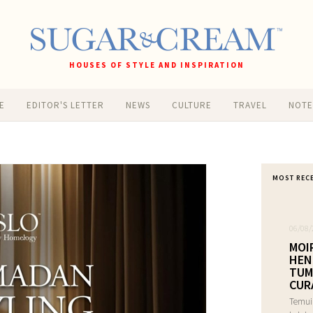
HOUSES OF STYLE AND INSPIRATION
E
EDITOR'S LETTER
NEWS
CULTURE
TRAVEL
NOT
MOST REC
06/08/
MOI
HEN
TUM
CUR
Temui