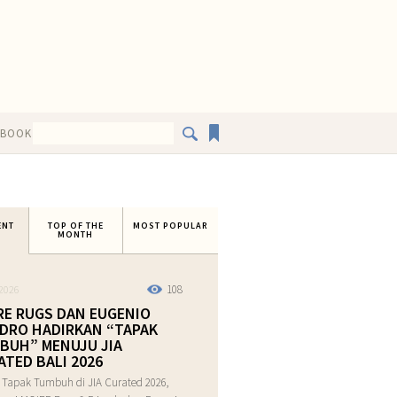
EBOOK
ENT
TOP OF THE
MOST POPULAR
MONTH
108
2026
RE RUGS DAN EUGENIO
DRO HADIRKAN “TAPAK
BUH” MENUJU JIA
ATED BALI 2026
 Tapak Tumbuh di JIA Curated 2026,