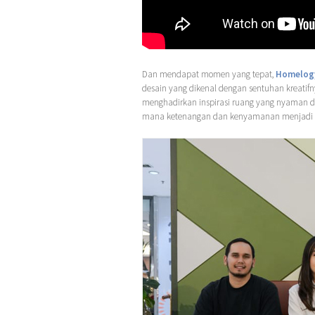
Dan mendapat momen yang tepat,
Homelog
desain yang dikenal dengan sentuhan kreati
menghadirkan inspirasi ruang yang nyaman dan
mana ketenangan dan kenyamanan menjadi 