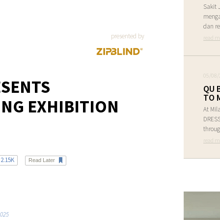
Sakit 
menga
dan re
presented by
read m
05/08/
SENTS
QU 
TO 
NG EXHIBITION
At Mil
DRESS 
throug
read m
2.15K
Read Later
2025