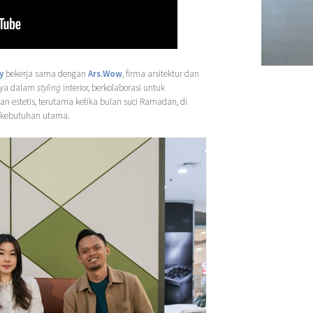
y
bekerja sama dengan
Ars.Wow
, firma arsitektur dan
fnya dalam
styling
interior, berkolaborasi untuk
 estetis, terutama ketika bulan suci Ramadan, di
kebutuhan utama.