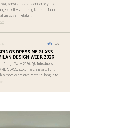
Jiwa, karya klasik N. Riantiarno yang
ngkat refleksi tentang kemanusiaan
alitas sosial melalui...
ore
846
2026
BRINGS DRESS ME GLASS
MILAN DESIGN WEEK 2026
an Design Week 2026, QU introduces
ME GLASS, exploring glass and light
h a more expressive material language.
ore