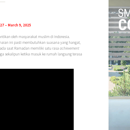
27 – March 9, 2025
ntikan oleh masyarakat muslim di Indonesia.
maian ini pasti membutuhkan suasana yang hangat,
pada saat Ramadan memiliki satu rasa
achievement
olega sekalipun ketika masuk ke rumah langsung terasa