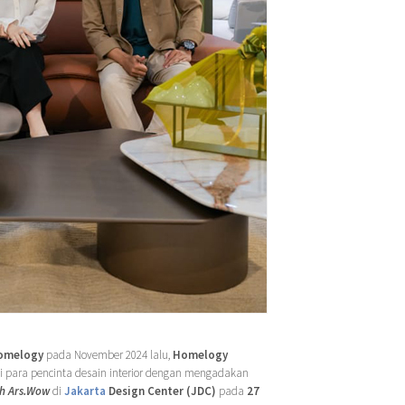
Homelogy
pada November 2024 lalu,
Homelogy
para pencinta desain interior dengan mengadakan
th Ars.Wow
di
Jakarta
Design Center (JDC)
pada
27