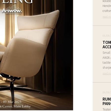
kolabo
Hendr
crafts
read m
06/08/
TOM
ACC
Small 
AW26 A
tactil
sharpe
read m
06/08/
RUM
PAN
Teate