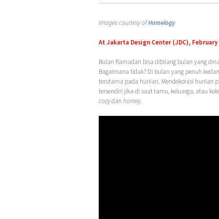
Images courtesy of
Homelogy
At Jakarta Design Center (JDC), February 
Bulan Ramadan bisa dibilang bulan yang dina
Bagaimana tidak? Di bulan yang penuh keda
terutama pada hunian. Mendekorasi hunian 
tersendiri jika di saat tamu, keluarga, atau k
cozy
dan
homey
.