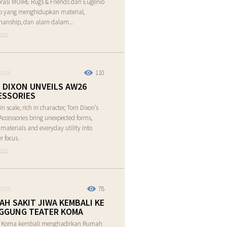
rasi MOIRE Rugs & Friends dan Eugenio
o yang menghidupkan material,
manship, dan alam dalam...
ore
110
2026
 DIXON UNVEILS AW26
ESSORIES
in scale, rich in character, Tom Dixon’s
ccessories bring unexpected forms,
e materials and everyday utility into
r focus.
ore
78
2026
AH SAKIT JIWA KEMBALI KE
GGUNG TEATER KOMA
r Koma kembali menghadirkan Rumah