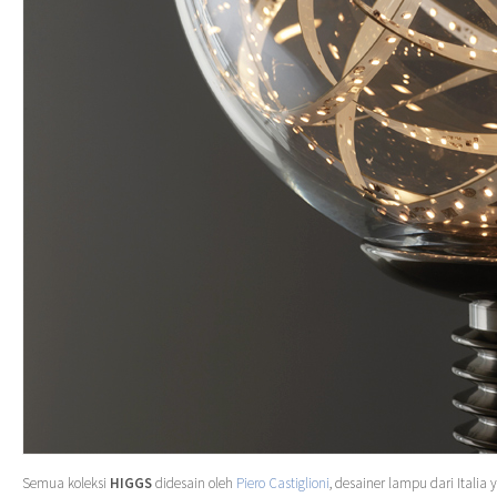
Semua koleksi
HIGGS
didesain oleh
Piero Castiglioni
, desainer lampu dari Italia