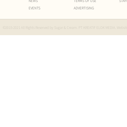
NEWS
TERMS OF USE
STAF
EVENTS
ADVERTISING
©2015-2021 All Rights Reserved by Sugar & Cream. PT KREATIF ELOK MEDIA. Websi