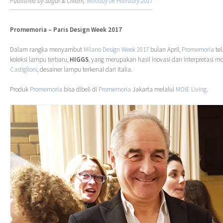
Published by Sugar & Cream,
Monday 06 February 2017
Promemoria – Paris Design Week 2017
Dalam rangka menyambut
Milano Design Week 2017
bulan April,
Promemoria
te
koleksi lampu terbaru,
HIGGS
, yang merupakan hasil inovasi dan interpretasi 
Castiglioni
, desainer lampu terkenal dari Italia.
Produk
Promemoria
bisa dibeli di
Promemoria
Jakarta melalui
MOIE Living
.