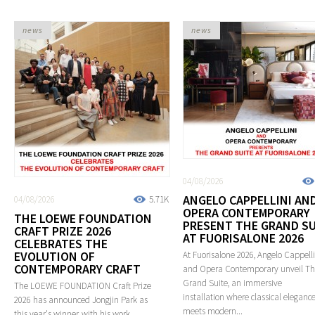
news
news
04/08/2026
ANGELO CAPPELLINI AN
04/08/2026
5.71K
OPERA CONTEMPORARY
THE LOEWE FOUNDATION
PRESENT THE GRAND SU
CRAFT PRIZE 2026
AT FUORISALONE 2026
CELEBRATES THE
EVOLUTION OF
At Fuorisalone 2026, Angelo Cappelli
CONTEMPORARY CRAFT
and Opera Contemporary unveil T
Grand Suite, an immersive
The LOEWE FOUNDATION Craft Prize
installation where classical eleganc
2026 has announced Jongjin Park as
meets modern...
this year's winner, with his work