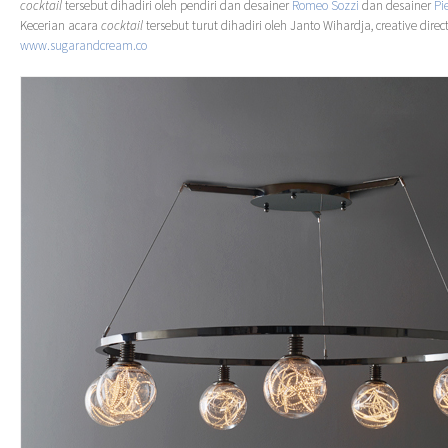
cocktail
tersebut dihadiri oleh pendiri dan desainer
Romeo Sozzi
dan desainer
Pi
Kecerian acara
cocktail
tersebut turut dihadiri oleh Janto Wihardja, creative direc
www.sugarandcream.co