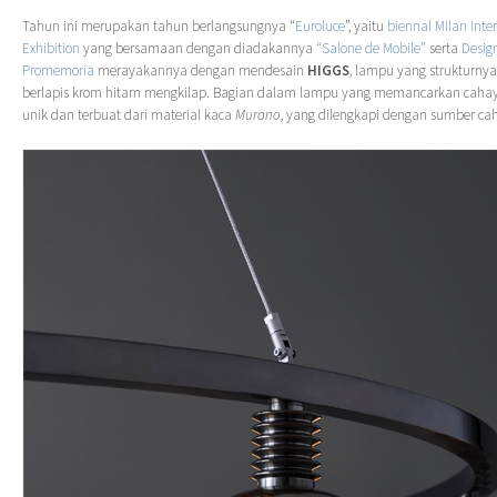
Tahun ini merupakan tahun berlangsungnya “
Euroluce
”, yaitu
biennal Milan Inte
Exhibition
yang bersamaan dengan diadakannya
“Salone de Mobile”
serta
Desig
Promemoria
merayakannya dengan mendesain
HIGGS
, lampu yang strukturnya
berlapis krom hitam mengkilap. Bagian dalam lampu yang memancarkan cahay
unik dan terbuat dari material kaca
Murano
, yang dilengkapi dengan sumber ca