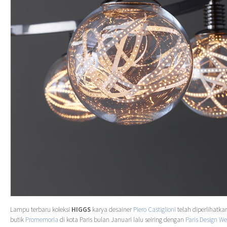
Lampu terbaru koleksi
HIGGS
karya desainer
Piero Castiglioni
telah diperlihatka
butik
Promemoria
di kota Paris bulan Januari lalu seiring dengan
Paris Design W