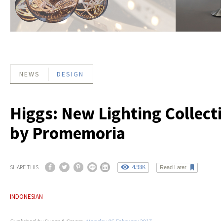
NEWS
DESIGN
Higgs: New Lighting Collect
by Promemoria
4.98K
SHARE THIS
Read Later
INDONESIAN