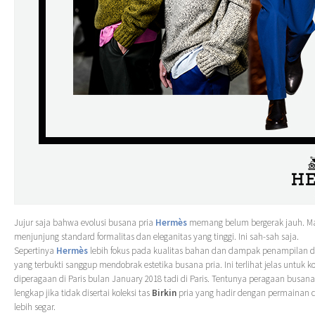
Jujur saja bahwa evolusi busana pria
Hermès
memang belum bergerak jauh. Ma
menjunjung standard formalitas dan eleganitas yang tinggi. Ini sah-sah saja.
Sepertinya
Hermès
lebih fokus pada kualitas bahan dan dampak penampilan da
yang terbukti sanggup mendobrak estetika busana pria. Ini terlihat jelas untuk ko
diperagaan di Paris bulan January 2018 tadi di Paris. Tentunya peragaan busan
lengkap jika tidak disertai koleksi tas
Birkin
pria yang hadir dengan permainan 
lebih segar.