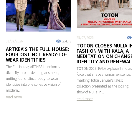
29/07/2026
31/07/2026
2.40K
TOTON CLOSES MULIA I
ARTKEA'S THE FULL HOUSE:
FASHION WITH KALA, A
FOUR DISTINCT READY-TO-
MEDITATION ON CHANGE
WEAR IDENTITIES
IDENTITY AND RENEWAL
The Full House, ARTKEA transforms
TOTON 2027: KALA explores time as
diversity into its defining aesthetic,
force that shapes human existence,
uniting four distinct ready-to-wear
marking Toton Januar's latest
identities into one cohesive vision of
collection presented as the closing
modern...
show of Mulia in...
read more
read more