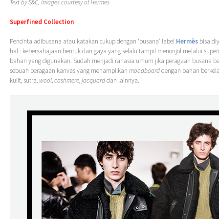
Text by S&C, images courtesy of Hermes
Superfined Collection
Pencinta adibusana atau katakan cukup dengan ‘busana’ label
Hermès
bisa di
hal : kebersahajaan bentuk dan gaya yang selalu tampil menonjol melalui superi
bahan yang digunakan. Sudah menjadi rahasia umum jika peragaan busana b
sebuah peragaan kanvas yang menampilkan
moodboard
dengan bahan berkela
kulit, sutra,
wool
,
cashmere
,
jacquard
dan lainnya.