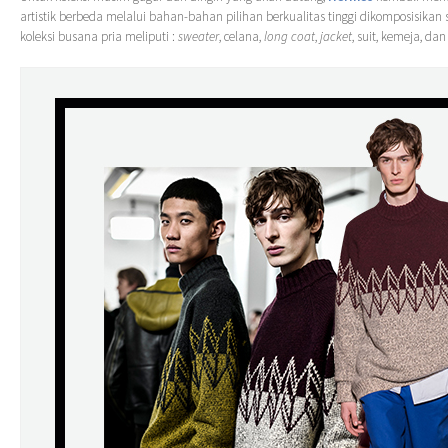
artistik berbeda melalui bahan-bahan pilihan berkualitas tinggi dikomposisikan
koleksi busana pria meliputi :
sweater
, celana,
long coat
,
jacket
, suit, kemeja, da