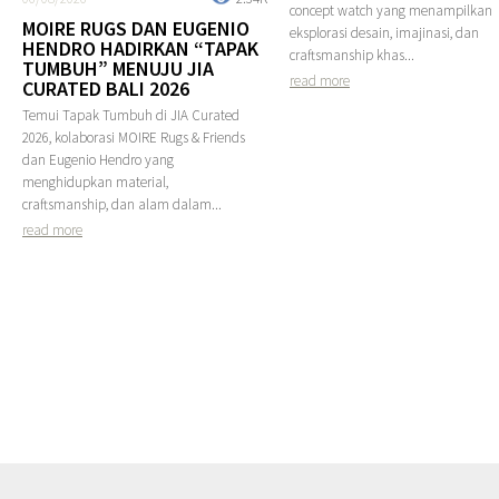
concept watch yang menampilkan
MOIRE RUGS DAN EUGENIO
eksplorasi desain, imajinasi, dan
HENDRO HADIRKAN “TAPAK
craftsmanship khas...
TUMBUH” MENUJU JIA
read more
CURATED BALI 2026
Temui Tapak Tumbuh di JIA Curated
2026, kolaborasi MOIRE Rugs & Friends
dan Eugenio Hendro yang
menghidupkan material,
craftsmanship, dan alam dalam...
read more