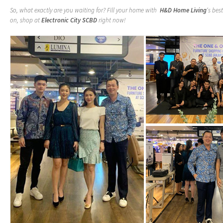
So, what exactly are you waiting for? Fill your home with
H&D Home Living
‘s bes
on, shop at
Electronic City SCBD
right now!