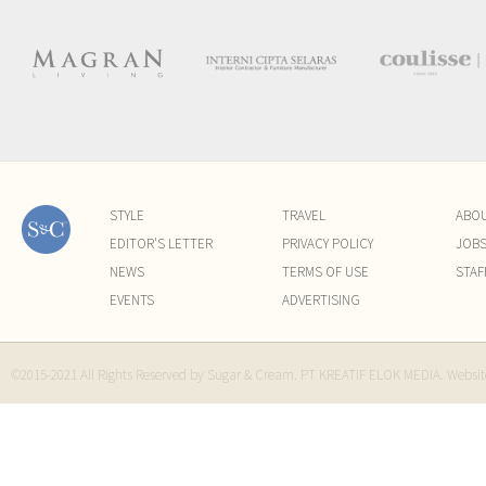
STYLE
TRAVEL
ABO
EDITOR'S LETTER
PRIVACY POLICY
JOB
NEWS
TERMS OF USE
STAF
EVENTS
ADVERTISING
©2015-2021 All Rights Reserved by Sugar & Cream. PT KREATIF ELOK MEDIA. Websi