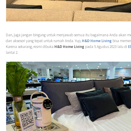
Dan, juga jangan bingung untuk menjawab semua itu bagaimana Anda akan m
dan aksesori yang tepat untuk rumah Anda. Yup,
H&D Home Living
bisa memen
Karena sekarang, resmi dibuka
H&D Home Living
pada 5 Agustus 2023 lalu di
E
lantai 2.