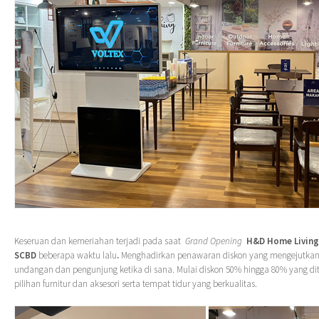
Keseruan dan kemeriahan terjadi pada saat
Grand Opening
H&D Home Living
SCBD
beberapa waktu lalu
.
Menghadirkan penawaran diskon yang mengejutkan
undangan dan pengunjung ketika di sana. Mulai diskon 50% hingga 80% yang d
pilihan furnitur dan aksesori serta tempat tidur yang berkualitas.