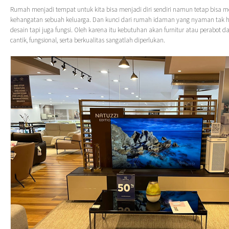
Rumah menjadi tempat untuk kita bisa menjadi diri sendiri namun tetap bisa 
kehangatan sebuah keluarga. Dan kunci dari rumah idaman yang nyaman tak ha
desain tapi juga fungsi. Oleh karena itu kebutuhan akan furnitur atau perabot d
cantik, fungsional, serta berkualitas sangatlah diperlukan.