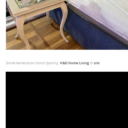
Simak kemeriahan
Grand Opening
H&D Home Living
di
sini