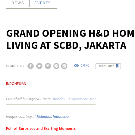
NEWS
EVENTS
GRAND OPENING H&D HOM
LIVING AT SCBD, JAKARTA
2.52K
SHARE THIS
Read Later
INDONESIAN
Published by Sugar & Cream,
Tuesday 19 September 2023
Images courtesy of
Melandas Indonesia
Full of Surprises and Exciting Moments