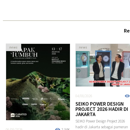
Re
news
news
04/08/2026
SEIKO POWER DESIGN
PROJECT 2026 HADIR DI
JAKARTA
SEIKO Power Design Project 2026
hadir di Jakarta sebagai pameran
06/08/2026
2.34K