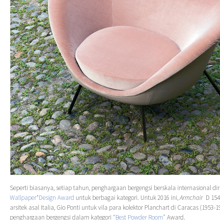
Seperti biasanya, setiap tahun, penghargaan bergengsi berskala internasional diri
Wallpaper*Design Award
untuk berbagai kategori. Untuk 2016 ini,
Armchair
D 154.
arsitek asal Italia, Gio Ponti untuk vila para kolektor Planchart di Caracas (19
penghargaan bergengsi dalam kategori
“Best Powder Room”
Award.