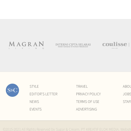
STYLE
TRAVEL
ABO
EDITOR'S LETTER
PRIVACY POLICY
JOB
NEWS
TERMS OF USE
STAF
EVENTS
ADVERTISING
©2015-2021 All Rights Reserved by Sugar & Cream. PT KREATIF ELOK MEDIA. Websi