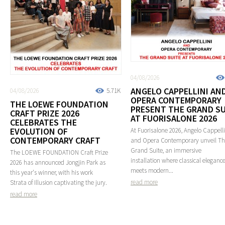
04/08/2026
ANGELO CAPPELLINI AN
04/08/2026
5.71K
OPERA CONTEMPORARY
THE LOEWE FOUNDATION
PRESENT THE GRAND SU
CRAFT PRIZE 2026
AT FUORISALONE 2026
CELEBRATES THE
EVOLUTION OF
At Fuorisalone 2026, Angelo Cappelli
CONTEMPORARY CRAFT
and Opera Contemporary unveil T
Grand Suite, an immersive
The LOEWE FOUNDATION Craft Prize
installation where classical eleganc
2026 has announced Jongjin Park as
meets modern...
this year's winner, with his work
read more
Strata of Illusion captivating the jury.
read more