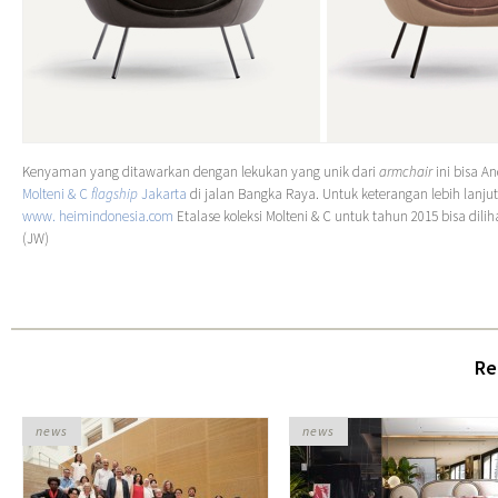
Kenyaman yang ditawarkan dengan lekukan yang unik dari
armchair
ini bisa A
Molteni & C
flagship
Jakarta
di jalan Bangka Raya. Untuk keterangan lebih lanj
www. heimindonesia.com
Etalase koleksi Molteni & C untuk tahun 2015 bisa dilih
(JW)
Re
news
news