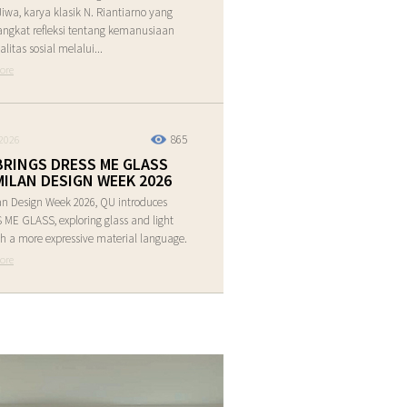
Jiwa, karya klasik N. Riantiarno yang
ngkat refleksi tentang kemanusiaan
alitas sosial melalui...
ore
865
2026
BRINGS DRESS ME GLASS
MILAN DESIGN WEEK 2026
an Design Week 2026, QU introduces
ME GLASS, exploring glass and light
h a more expressive material language.
ore