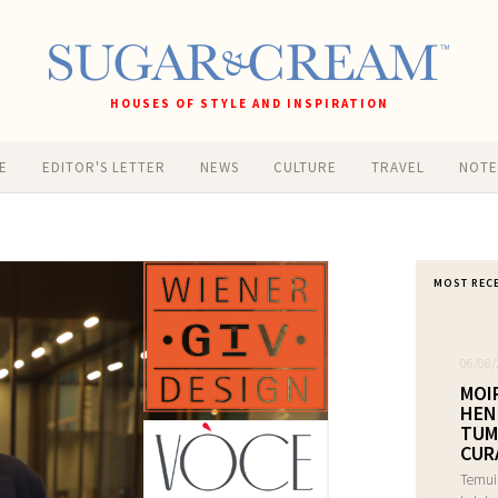
HOUSES OF STYLE AND INSPIRATION
E
EDITOR'S LETTER
NEWS
CULTURE
TRAVEL
NOT
MOST REC
06/08/
MOI
HEN
TUM
CUR
Temui