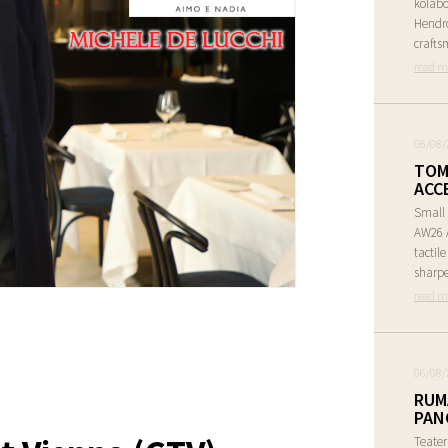
kolabo
Hendr
crafts
read m
06/08/
TOM
ACC
Small 
AW26 A
tactil
sharpe
read m
06/08/
RUM
PAN
Teate