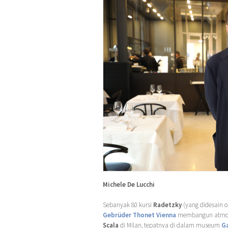
Michele De Lucchi
Sebanyak 80 kursi
Radetzky
(yang didesain 
Gebrüder Thonet Vienna
membangun atmosf
Scala
di Milan, tepatnya di dalam museum
Ga