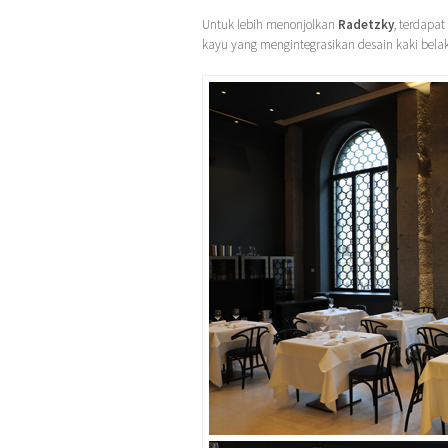
Untuk lebih menonjolkan
Radetzky
, terdapat
kayu yang mengintegrasikan desain kaki bela