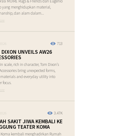
rasi MOIRE Rugs & Friends dan Eugenio
o yang menghidupkan material,
manship, dan alam dalam...
ore
713
2026
 DIXON UNVEILS AW26
ESSORIES
in scale, rich in character, Tom Dixon’s
ccessories bring unexpected forms,
e materials and everyday utility into
r focus.
ore
3.47K
2026
AH SAKIT JIWA KEMBALI KE
GGUNG TEATER KOMA
r Koma kembali menghadirkan Rumah