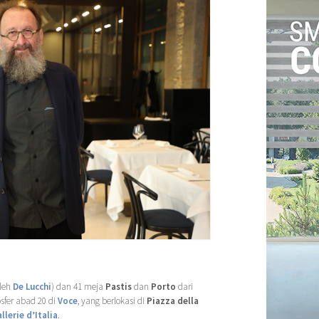
oleh
De Lucchi
) dan 41 meja
Pastis
dan
Porto
dari
er abad 20 di
Voce
, yang berlokasi di
Piazza della
llerie d’Italia
.