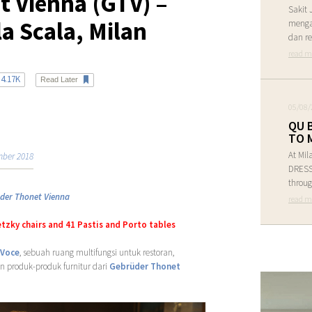
 Vienna (GTV) –
Sakit 
la Scala, Milan
menga
dan re
read m
4.17K
Read Later
05/08/
QU 
TO 
At Mil
mber 2018
DRESS 
throug
der Thonet Vienna
read m
tzky chairs and 41 Pastis and Porto tables
Voce
, sebuah ruang multifungsi untuk restoran,
n produk-produk furnitur dari
Gebrüder Thonet