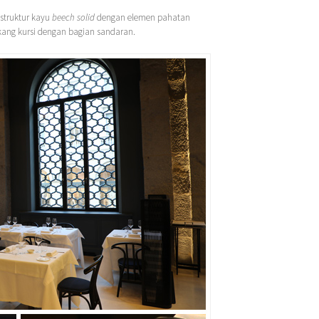
 struktur kayu
beech solid
dengan elemen pahatan
kang kursi dengan bagian sandaran.