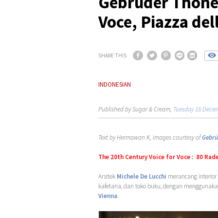
Gebrüder Thonet
Voce, Piazza del
SHARE THIS
INDONESIAN
Published by Sugar & Cream,
Tuesday 18 Dece
Text by Hermawan K, images courtesy of
Gebrü
The 20
th
Century Voice for Voce : 80 Rade
Arsitek
Michele De Lucchi
merancang interior
kafetaria, dan toko buku, dengan menggunaka
Vienna
.