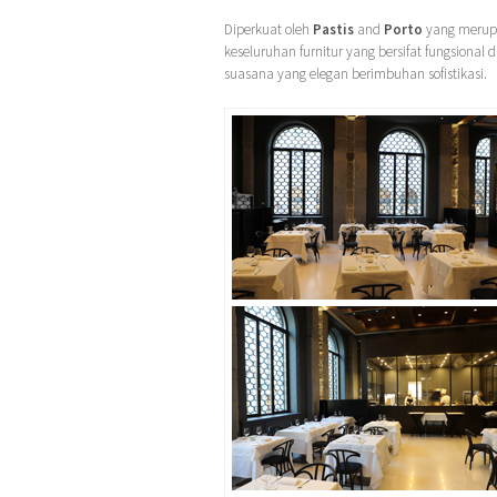
Diperkuat oleh
Pastis
and
Porto
yang merupak
keseluruhan furnitur yang bersifat fungsiona
suasana yang elegan berimbuhan sofistikasi.