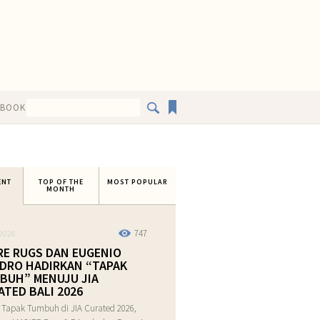
EBOOK
ENT
TOP OF THE
MOST POPULAR
MONTH
747
2026
RE RUGS DAN EUGENIO
DRO HADIRKAN “TAPAK
BUH” MENUJU JIA
ATED BALI 2026
 Tapak Tumbuh di JIA Curated 2026,