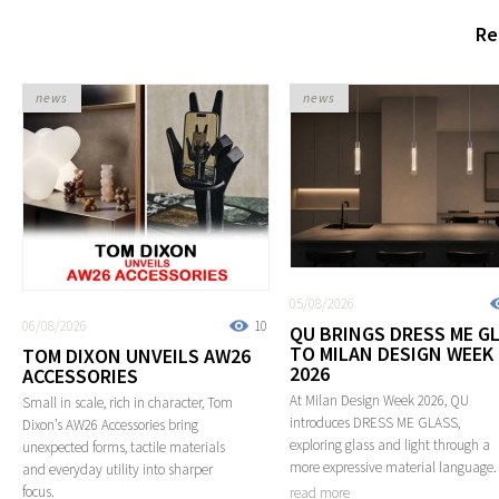
Re
news
news
05/08/2026
06/08/2026
10
QU BRINGS DRESS ME G
TO MILAN DESIGN WEEK
TOM DIXON UNVEILS AW26
2026
ACCESSORIES
At Milan Design Week 2026, QU
Small in scale, rich in character, Tom
introduces DRESS ME GLASS,
Dixon’s AW26 Accessories bring
exploring glass and light through a
unexpected forms, tactile materials
more expressive material language.
and everyday utility into sharper
focus.
read more