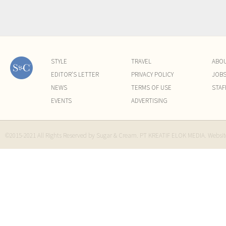
STYLE
TRAVEL
ABO
EDITOR'S LETTER
PRIVACY POLICY
JOB
NEWS
TERMS OF USE
STAF
EVENTS
ADVERTISING
©2015-2021 All Rights Reserved by Sugar & Cream. PT KREATIF ELOK MEDIA. Websi