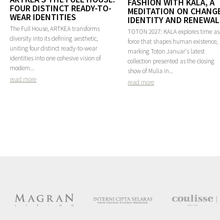
FASHION WITH KALA, A
FOUR DISTINCT READY-TO-
MEDITATION ON CHANGE
WEAR IDENTITIES
IDENTITY AND RENEWAL
The Full House, ARTKEA transforms
TOTON 2027: KALA explores time as
diversity into its defining aesthetic,
force that shapes human existence,
uniting four distinct ready-to-wear
marking Toton Januar's latest
identities into one cohesive vision of
collection presented as the closing
modern...
show of Mulia in...
read more
read more