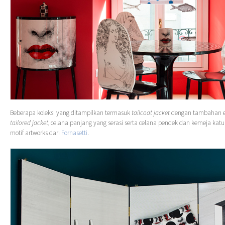
Beberapa koleksi yang ditampilkan termasuk
tailcoat jacket
dengan tambahan el
tailored jacket
, celana panjang yang serasi serta celana pendek dan kemeja ka
motif artworks dari
Fornasetti
.