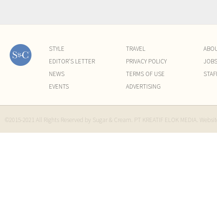
STYLE
TRAVEL
ABO
EDITOR'S LETTER
PRIVACY POLICY
JOB
NEWS
TERMS OF USE
STAF
EVENTS
ADVERTISING
©2015-2021 All Rights Reserved by Sugar & Cream. PT KREATIF ELOK MEDIA. Websi