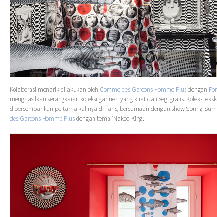
Kolaborasi menarik dilakukan oleh
Comme des Garcons Homme Plus
dengan
For
menghasilkan serangkaian koleksi garmen yang kuat dari segi grafis. Koleksi eksklu
dipersembahkan pertama kalinya di Paris, bersamaan dengan show Spring-Su
des Garcons Homme Plus
dengan tema ‘Naked King’.