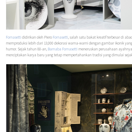
Fornasetti
didirikan oleh Piero
Fornasetti
, salah satu bakat kreatif terbesar di aba
memproduksi lebih dari 13,000 dekorasi warna-warni dengan gambar ikonik yang
humor. Sejak tahun 80-an,
Barnaba Fornasetti
meneruskan perusahaan ayahnya,
menciptakan karya baru yang tetap mempertahankan tradisi yang dimulai sejak