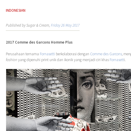
INDONESIAN
Published by Sugar & Cream,
Friday 26 May 2017
2017 Comme des Garcons Homme Plus
Perusahaan ternama
Fornasetti
berkolaborasi dengan
Comme des Garcons
, men
fashion
yang dipenuhi print unik dan ikonik yang menjadi ciri khas
Fornasett
i.