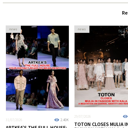
Re
news
news
29/07/2026
31/07/2026
2.40K
TOTON CLOSES MULIA I
ARTKEA'S THE FULL HOUSE: