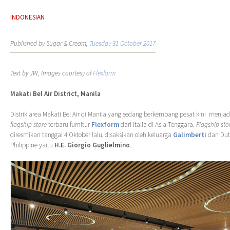
INDONESIAN
Published by Sugar & Cream,
Tuesday 31 October 2017
Text by JW, Images courtesy of
Flexform
Makati Bel Air District, Manila
Distrik area Makati Bel Air di Manila yang sedang berkembang pesat kini menjadi 
flagship store
terbaru furnitur
Flexform
dari Italia di Asia Tenggara.
Flagship sto
diresmikan tanggal 4 Oktober lalu, disaksikan oleh keluarga
Galimberti
dan Duta
Philippine yaitu
H.E. Giorgio Guglielmino
.