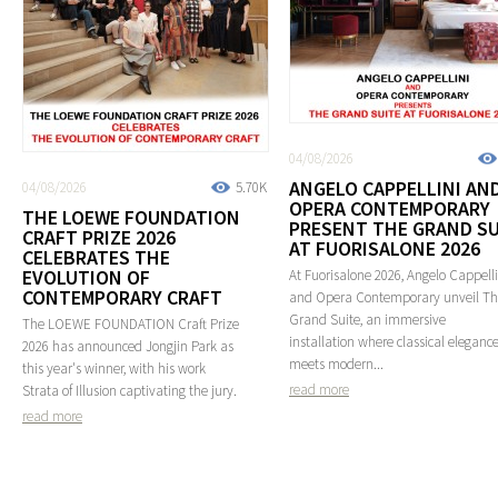
04/08/2026
ANGELO CAPPELLINI AN
04/08/2026
5.70K
OPERA CONTEMPORARY
THE LOEWE FOUNDATION
PRESENT THE GRAND SU
CRAFT PRIZE 2026
AT FUORISALONE 2026
CELEBRATES THE
EVOLUTION OF
At Fuorisalone 2026, Angelo Cappelli
CONTEMPORARY CRAFT
and Opera Contemporary unveil T
Grand Suite, an immersive
The LOEWE FOUNDATION Craft Prize
installation where classical eleganc
2026 has announced Jongjin Park as
meets modern...
this year's winner, with his work
read more
Strata of Illusion captivating the jury.
read more