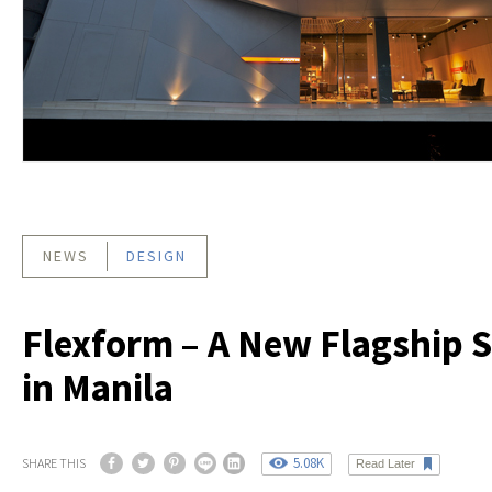
NEWS
DESIGN
Flexform – A New Flagship S
in Manila
5.08K
SHARE THIS
Read Later