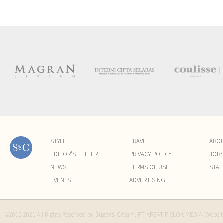
STYLE
TRAVEL
ABO
EDITOR'S LETTER
PRIVACY POLICY
JOB
NEWS
TERMS OF USE
STAF
EVENTS
ADVERTISING
©2015-2021 All Rights Reserved by Sugar & Cream. PT KREATIF ELOK MEDIA. Websi