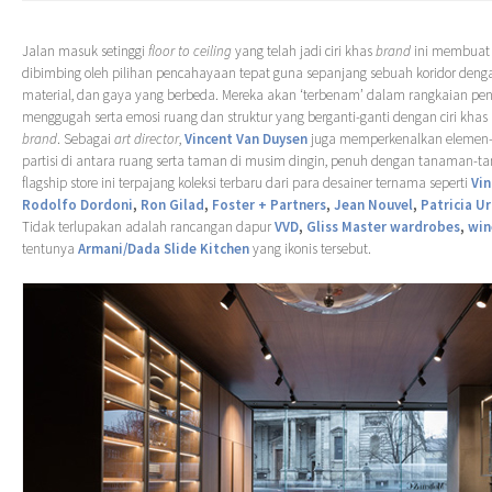
Jalan masuk setinggi
floor to ceiling
yang telah jadi ciri khas
brand
ini membuat
dibimbing oleh pilihan pencahayaan tepat guna sepanjang sebuah koridor denga
material, dan gaya yang berbeda. Mereka akan ‘terbenam’ dalam rangkaian pe
menggugah serta emosi ruang dan struktur yang berganti-ganti dengan ciri kha
brand
. Sebagai
art director
,
Vincent Van Duysen
juga memperkenalkan elemen-e
partisi di antara ruang serta taman di musim dingin, penuh dengan tanaman-tan
flagship store ini terpajang koleksi terbaru dari para desainer ternama seperti
Vin
Rodolfo Dordoni
,
Ron Gilad
,
Foster + Partners
,
Jean Nouvel
,
Patricia U
Tidak terlupakan adalah rancangan dapur
VVD
,
Gliss Master wardrobes
,
win
tentunya
Armani/Dada Slide Kitchen
yang ikonis tersebut.