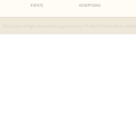
EVENTS
ADVERTISING
©2015-2021 All Rights Reserved by Sugar & Cream. PT KREATIF ELOK MEDIA. Websi