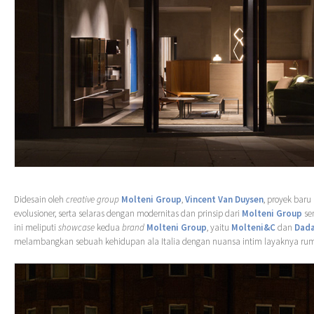
Didesain oleh
creative group
Molteni Group
,
Vincent Van Duysen
, proyek baru 
evolusioner, serta selaras dengan modernitas dan prinsip dari
Molteni Group
sen
ini meliputi
showcase
kedua
brand
Molteni Group
, yaitu
Molteni&C
dan
Dad
melambangkan sebuah kehidupan ala Italia dengan nuansa intim layaknya rum