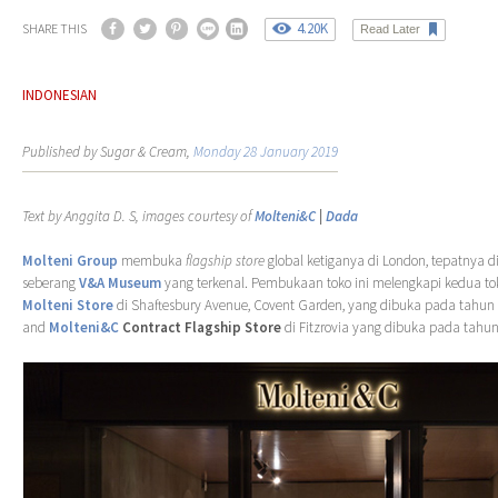
4.20K
SHARE THIS
Read Later
INDONESIAN
Published by Sugar & Cream,
Monday 28 January 2019
Text by Anggita D. S, images courtesy of
Molteni&C
|
Dada
Molteni Group
membuka
flagship store
global ketiganya di London, tepatnya d
seberang
V&A Museum
yang terkenal. Pembukaan toko ini melengkapi kedua to
Molteni Store
di Shaftesbury Avenue, Covent Garden, yang dibuka pada tahun 
and
Molteni&C
Contract Flagship Store
di Fitzrovia yang dibuka pada tahun