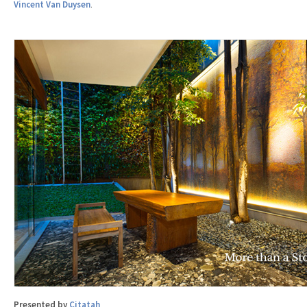
Vincent Van Duysen
.
Presented by
Citatah