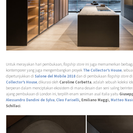
Untuk merayakan hari pembukaan,
flagship store
ini juga memamerkan berbaga
kontemporer yang juga mengembangkan proyek
The Collector’s House
, sebu
dipertunjukkan di
Salone del Mobile 2018
dan di pembukaan
flagship store
di
Collector’s House
, dikurasi oleh
Caroline Corbetta
, adalah sebuah koleksi id
berperan dalam menciptakan ekosistem di mana desain dan seni saling berinter
ajang pembukaan di London ini, terpilih enam seniman asal Italia yaitu
Giusep
Alessandro Dandini de Sylva
,
Cleo Fariselli
, Emiliano Maggi,
Matteo Nasi
Schillaci
.