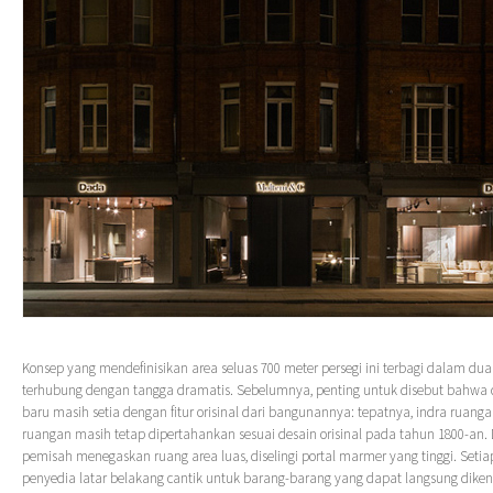
Konsep yang mendefinisikan area seluas 700 meter persegi ini terbagi dalam dua
terhubung dengan tangga dramatis. Sebelumnya, penting untuk disebut bahwa d
baru masih setia dengan fitur orisinal dari bangunannya: tepatnya, indra ruanga
ruangan masih tetap dipertahankan sesuai desain orisinal pada tahun 1800-an. 
pemisah menegaskan ruang area luas, diselingi portal marmer yang tinggi. Seti
penyedia latar belakang cantik untuk barang-barang yang dapat langsung diken