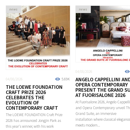
news
news
04/08/2026
ANGELO CAPPELLINI AN
04/08/2026
5.69K
OPERA CONTEMPORARY
THE LOEWE FOUNDATION
PRESENT THE GRAND SU
CRAFT PRIZE 2026
AT FUORISALONE 2026
CELEBRATES THE
EVOLUTION OF
At Fuorisalone 2026, Angelo Cappelli
CONTEMPORARY CRAFT
and Opera Contemporary unveil T
Grand Suite, an immersive
The LOEWE FOUNDATION Craft Prize
installation where classical eleganc
2026 has announced Jongjin Park as
meets modern...
this year's winner, with his work