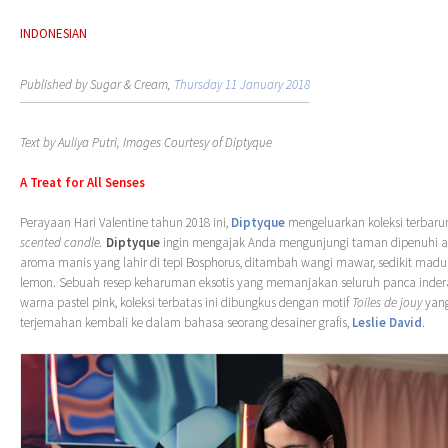
INDONESIAN
Published by Sugar & Cream,
Thursday 11 January 2018
Text by Auliya Putri, Images Courtesy of Diptyque
A Treat for All Senses
Perayaan Hari Valentine tahun 2018 ini,
Diptyque
mengeluarkan koleksi terbaru
scented candle.
Diptyque
ingin mengajak Anda mengunjungi taman dipenuhi
aroma manis yang lahir di tepi Bosphorus, ditambah wangi mawar, sedikit mad
lemon. Sebuah resep keharuman eksotis yang memanjakan seluruh panca indera
warna pastel pink, koleksi terbatas ini dibungkus dengan motif
Toiles de jouy
yang
terjemahan kembali ke dalam bahasa seorang desainer grafis,
Leslie David
.