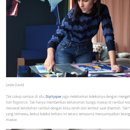
Leslie David
Tak cukup sampai di situ,
Diptyque
juga melebarkan koleksinya dengan mengel
hair fragrance
. Tak hanya memberikan keharuman bunga mawar di rambut An
merawat keindahan rambut dengan kilau cerah dan lembut saat disentuh. Tak
yang istimewa, kedua koleksi terbaru ini secara sempurna menyampaikan kean
mawar.