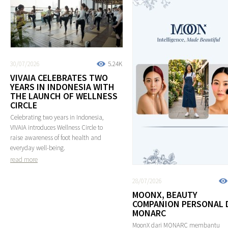
30/07/2026
5.24K
VIVAIA CELEBRATES TWO
YEARS IN INDONESIA WITH
THE LAUNCH OF WELLNESS
CIRCLE
Celebrating two years in Indonesia,
VIVAIA introduces Wellness Circle to
raise awareness of foot health and
everyday well-being.
read more
28/07/2026
MOONX, BEAUTY
COMPANION PERSONAL 
MONARC
MoonX dari MONARC membantu