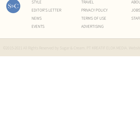
STYLE
TRAVEL
ABO
EDITOR'S LETTER
PRIVACY POLICY
JOB
NEWS
TERMS OF USE
STAF
EVENTS
ADVERTISING
©2015-2021 All Rights Reserved by Sugar & Cream. PT KREATIF ELOK MEDIA. Websi