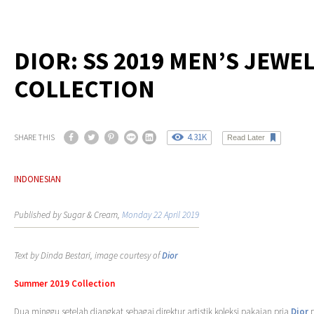
DIOR: SS 2019 MEN’S JEWE
COLLECTION
4.31K
SHARE THIS
Read Later
INDONESIAN
Published by Sugar & Cream,
Monday 22 April 2019
Text by Dinda Bestari, image courtesy of
Dior
Summer 2019 Collection
Dua minggu setelah diangkat sebagai direktur artistik koleksi pakaian pria
Dior
p