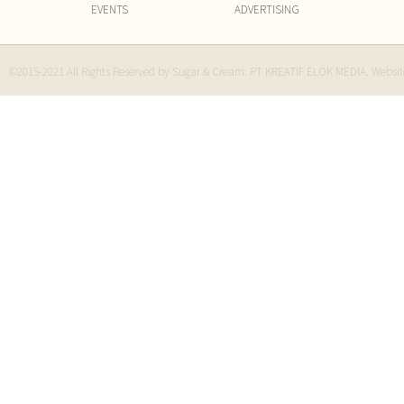
EVENTS
ADVERTISING
©2015-2021 All Rights Reserved by Sugar & Cream. PT KREATIF ELOK MEDIA. Websi