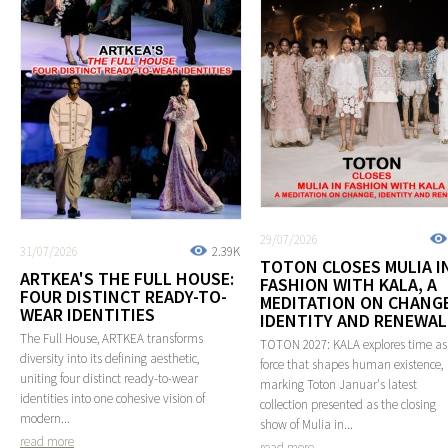
29/07/2026
31/07/2026
2.39K
TOTON CLOSES MULIA I
ARTKEA'S THE FULL HOUSE:
FASHION WITH KALA, A
FOUR DISTINCT READY-TO-
MEDITATION ON CHANGE
WEAR IDENTITIES
IDENTITY AND RENEWAL
The Full House, ARTKEA transforms
TOTON 2027: KALA explores time as
diversity into its defining aesthetic,
force that shapes human existence,
uniting four distinct ready-to-wear
marking Toton Januar's latest
identities into one cohesive vision of
collection presented as the closing
modern...
show of Mulia in...
read more
read more