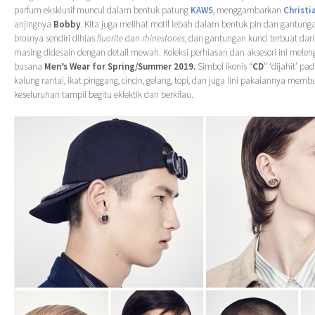
parfum eksklusif muncul dalam bentuk patung
KAWS
, menggambarkan
Christi
anjingnya
Bobby
. Kita juga melihat motif lebah dalam bentuk pin dan gantunga
brosnya sendiri dihias
fluorit
e
dan
rhinestones
, dan gantungan kunci terbuat dari
masing didesain dengan detail mewah. Koleksi perhiasan dan aksesori ini melen
busana
Men’s Wear for Spring/Summer 2019.
Simbol ikonis “
CD
” ‘dijahit’ pa
kalung rantai, ikat pinggang, cincin, gelang, topi, dan juga lini pakaiannya memb
keseluruhan tampil begitu eklektik dan berkilau.