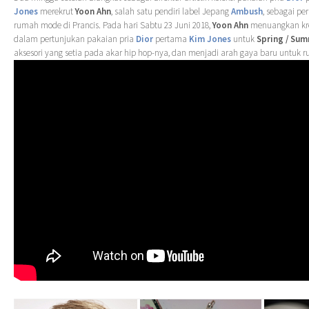
Jones
merekrut
Yoon Ahn
, salah satu pendiri label Jepang
Ambush
, sebagai pe
rumah mode di Prancis. Pada hari Sabtu 23 Juni 2018,
Yoon Ahn
menuangkan kre
dalam pertunjukan pakaian pria
Dior
pertama
Kim Jones
untuk
Spring / Sum
aksesori yang setia pada akar hip hop-nya, dan menjadi arah gaya baru untu