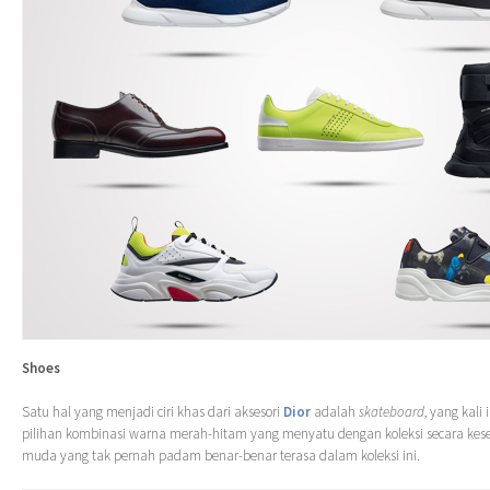
Shoes
Satu hal yang menjadi ciri khas dari aksesori
Dior
adalah
skateboard
, yang kali
pilihan kombinasi warna merah-hitam yang menyatu dengan koleksi secara kesel
muda yang tak pernah padam benar-benar terasa dalam koleksi ini.