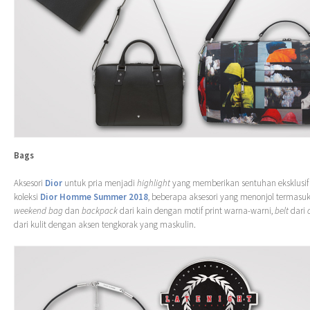
Bags
Aksesori
Dior
untuk pria menjadi
highlight
yang memberikan sentuhan eksklusif
koleksi
Dior Homme Summer 2018
, beberapa aksesori yang menonjol termasu
weekend bag
dan
backpack
dari kain dengan motif print warna-warni,
belt
dari
dari kulit dengan aksen tengkorak yang maskulin.