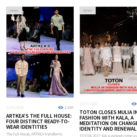
news
news
29/07/2026
31/07/2026
2.41K
TOTON CLOSES MULIA I
ARTKEA'S THE FULL HOUSE:
FASHION WITH KALA, A
FOUR DISTINCT READY-TO-
MEDITATION ON CHANGE
WEAR IDENTITIES
IDENTITY AND RENEWAL
The Full House, ARTKEA transforms
TOTON 2027: KALA explores time as