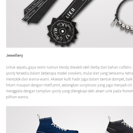
Jewellery
Untuk sepatu, gaya resmi namun trendy diwakili oleh Derby dari bahan
calfskin
,
sporty
tersedia dalam beberapa model
sneakers
, mulai dari yang berwarna netr
mencolok dan warna-warni. Aksesori kulit hadir juga dalam bentuk dompet, bai
hitam maupun dengan motif print, sedangkan
sunglasses
yang juga menjadi cir
menggoda dengan tampilan
sporty
yang dilengkapi oleh aksen unik pada
frame
pilihan warna.