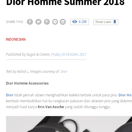
Dior Homme Summer 2018
6.20K
SHARE THIS
Read Later
INDONESIAN
Published by Sugar & Cream,
Friday 20 October 2017
Text by Astrid L, Images courtesy of
Dior
Dior Homme Accessories
Dior
tidak pernah absen menghadirkan koleksi terbaik untuk para pria.
Dior H
kembali membuktikan hal itu rangkaian pakaian dan aksesori pria yang didom
menjadi hasil karya
Kris Van Assche
yang sudah ditunggu-tunggu.