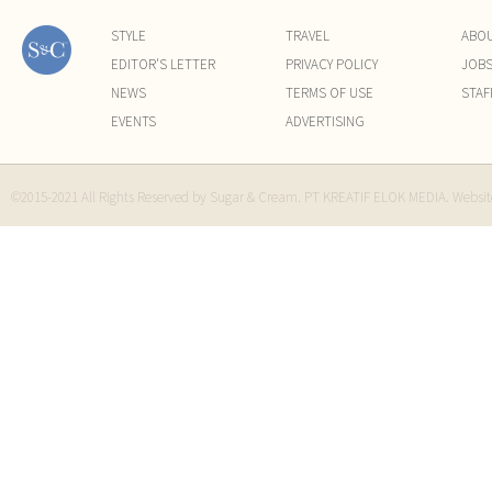
STYLE
TRAVEL
ABO
EDITOR'S LETTER
PRIVACY POLICY
JOB
NEWS
TERMS OF USE
STAF
EVENTS
ADVERTISING
©2015-2021 All Rights Reserved by Sugar & Cream. PT KREATIF ELOK MEDIA. Websi