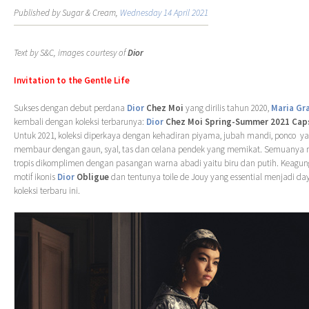
Published by Sugar & Cream,
Wednesday 14 April 2021
Text by S&C, images courtesy of
Dior
Invitation to the Gentle Life
Sukses dengan debut perdana
Dior
Chez Moi
yang dirilis tahun 2020,
Maria Gra
kembali dengan koleksi terbarunya:
Dior
Chez Moi Spring-Summer 2021 Caps
Untuk 2021, koleksi diperkaya dengan kehadiran piyama, jubah mandi, ponco y
membaur dengan gaun, syal, tas dan celana pendek yang memikat. Semuanya 
tropis dikomplimen dengan pasangan warna abadi yaitu biru dan putih. Keagu
motif ikonis
Dior
Obligue
dan tentunya toile de Jouy yang essential menjadi da
koleksi terbaru ini.