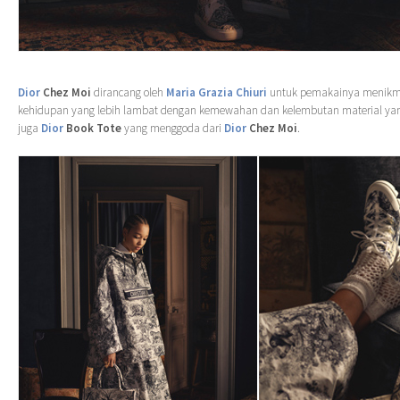
Dior
Chez Moi
dirancang oleh
Maria Grazia Chiuri
untuk pemakainya menik
kehidupan yang lebih lambat dengan kemewahan dan kelembutan material yan
juga
Dior
Book Tote
yang menggoda dari
Dior
Chez Moi
.