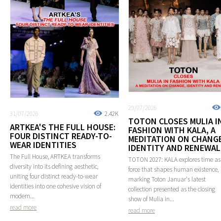
29/07/2026
31/07/2026
2.42K
TOTON CLOSES MULIA I
ARTKEA'S THE FULL HOUSE:
FASHION WITH KALA, A
FOUR DISTINCT READY-TO-
MEDITATION ON CHANGE
WEAR IDENTITIES
IDENTITY AND RENEWAL
The Full House, ARTKEA transforms
TOTON 2027: KALA explores time as
diversity into its defining aesthetic,
force that shapes human existence,
uniting four distinct ready-to-wear
marking Toton Januar's latest
identities into one cohesive vision of
collection presented as the closing
modern...
show of Mulia in...
read more
read more