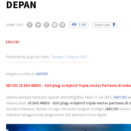
DEPAN
3.36K
SHARE THIS
Read Later
ENGLISH
Published by Sugar & Cream,
Tuesday 12 August 2025
Images courtesy of
JAECOO
AECOO J8 SHS ARDIS – SUV plug-in Hybrid Triple-motor Pertama di Indo
Jakarta kembali mencatat sejarah otomotif global. Pada 23 Juli 2025,
JAECOO
se
meluncurkan
J8 SHS ARDIS
—
SUV plug-in hybrid triple-motor pertama di 
ibu kota Indonesia. Momen ini juga menandai langkah strategis
JAECOO
dalam
Indonesia sebagai pusat pengalaman SUV premium masa depan.