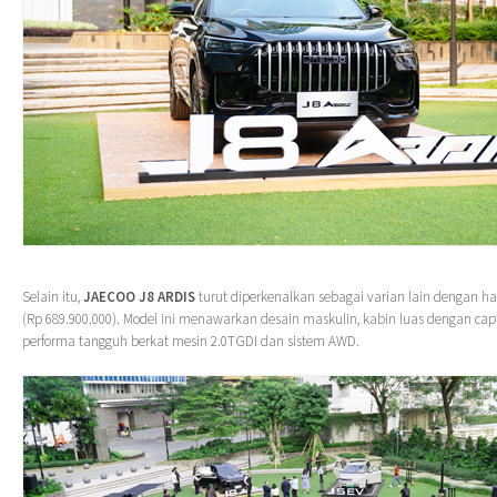
Selain itu,
JAECOO J8 ARDIS
turut diperkenalkan sebagai varian lain dengan ha
(Rp 689.900.000). Model ini menawarkan desain maskulin, kabin luas dengan capt
performa tangguh berkat mesin 2.0TGDI dan sistem AWD.