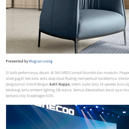
Presented by
Magran Living
Di balik performanya, desain J8 SHS ARDIS tampil futuristik dan maskulin. Propors
siluet gagah two-tone, serta atap cloud-floating memperkuat karakternya. Inter
pengalaman imersif dengan
kulit Nappa
, sistem audio Sony 14-speaker, kursi p
belakang, serta ambient lighting 256 warna. Semua dikendalikan lewat layar dual
berbasis chip Snapdragon 8155.