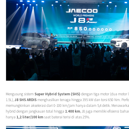
Mengusung sistem
Super Hybrid System (SHS)
dengan tiga motor (dua motor li
1.5L),
J8 SHS ARDIS
menghasilkan tenaga hingga 395 kW dan torsi 650 Nm. Perfo
memungkinkan akselerasi dari 0-100 km/jam hanya dalam 5,4 detik. Menawark
hybrid dengan jangkauan total hingga
1.400 km
, J8 juga memiliki efisiensi baha
hanya
1,2 liter/100 km
saat baterai terisi di atas 25%.