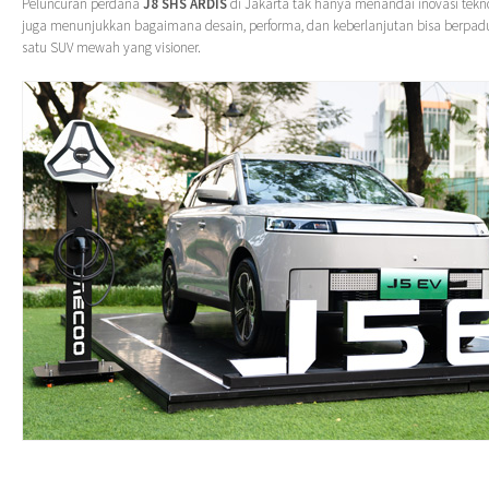
Peluncuran perdana
J8 SHS ARDIS
di Jakarta tak hanya menandai inovasi teknol
juga menunjukkan bagaimana desain, performa, dan keberlanjutan bisa berpa
satu SUV mewah yang visioner.