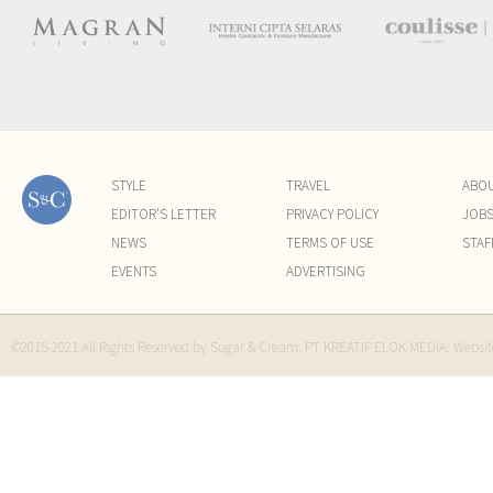
STYLE
TRAVEL
ABO
EDITOR'S LETTER
PRIVACY POLICY
JOB
NEWS
TERMS OF USE
STAF
EVENTS
ADVERTISING
©2015-2021 All Rights Reserved by Sugar & Cream. PT KREATIF ELOK MEDIA. Websi