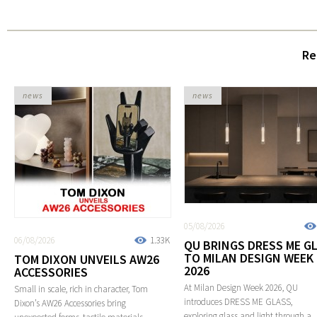
Re
news
news
05/08/2026
06/08/2026
1.33K
QU BRINGS DRESS ME G
TO MILAN DESIGN WEEK
TOM DIXON UNVEILS AW26
2026
ACCESSORIES
At Milan Design Week 2026, QU
Small in scale, rich in character, Tom
introduces DRESS ME GLASS,
Dixon’s AW26 Accessories bring
exploring glass and light through a