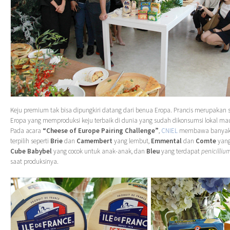
Keju premium tak bisa dipungkiri datang dari benua Eropa. Prancis merupakan s
Eropa yang memproduksi keju terbaik di dunia yang sudah dikonsumsi lokal mau
Pada acara
“Cheese of Europe
Pairing Challenge”
,
CNIEL
membawa banyak v
terpilih seperti
Brie
dan
Camembert
yang lembut,
Emmental
dan
Comte
yang 
Cube Babybel
yang cocok untuk anak-anak, dan
Bleu
yang terdapat
penicilliu
saat produksinya.