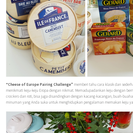
“Cheese of Europe Pairing Challenge”
memberi tahu cara klasik dan seder
menikmati keju-keju Eropa dengan nikmat. Memadupadankan keju dengan berm
crackers
dan roti, bisa juga disandingkan dengan kacang-kacangan, buah-buah
minuman yang Anda suka untuk menghidupkan pengalaman memakan keju yan