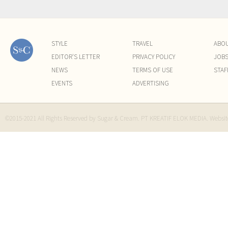
STYLE
TRAVEL
ABO
EDITOR'S LETTER
PRIVACY POLICY
JOB
NEWS
TERMS OF USE
STAF
EVENTS
ADVERTISING
©2015-2021 All Rights Reserved by Sugar & Cream. PT KREATIF ELOK MEDIA. Websi