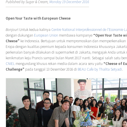
Published by Sugar & Cream,
Monday 19 December 2016
Open Your Taste with European Cheese
Bonjour
! Untuk kedua kalinya
Centre National Interprofessionnel de l’Economie La
dengan dukungan
European Union
membawa kampanye
“Open Your Taste w
Cheese”
ke Indonesia. Bertujuan untuk mempromosikan dan memperkenalkan b
Eropa dengan kualitas premium kepada konsumen Indonesia khususnya Jakarta
perkenalan banyak dilakukan di supermarket di Jakarta, mengajak Anda untuk 
kenikmatan keju Prancis sampai bulan Maret 2017 nanti. Sebagai salah satu b
CNIEL
mengundang khusus rekan media dalam acara seru yaitu
“Cheese of Eu
Challenge”
pada tanggal 13 Desember 2016 di
BEAU Cafe by Thalita Setyadi
.