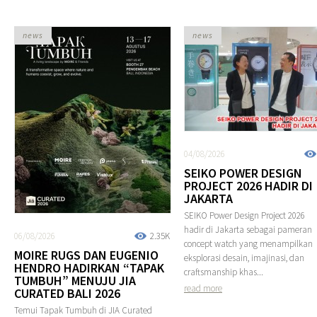
news
news
04/08/2026
SEIKO POWER DESIGN
PROJECT 2026 HADIR DI
JAKARTA
SEIKO Power Design Project 2026
hadir di Jakarta sebagai pameran
06/08/2026
2.35K
concept watch yang menampilkan
MOIRE RUGS DAN EUGENIO
eksplorasi desain, imajinasi, dan
HENDRO HADIRKAN “TAPAK
craftsmanship khas...
TUMBUH” MENUJU JIA
read more
CURATED BALI 2026
Temui Tapak Tumbuh di JIA Curated