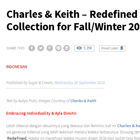
Charles & Keith – Redefined
Collection for Fall/Winter 2
5.35K
SHARE THIS
Read Later
INDONESIAN
Published by Sugar & Cream,
Wednesday 26 September 2018
Text by Auliya Putri, Images Courtesy of
Charles & Keith
Embracing Individuality & Ayla Dimitri
Lebih dikenal dengan desainnya yang dewasa dan feminin, kali ini
Charles & Ke
sisi generasi milenial yang lebih kekinian melalui koleksi terbarunya. Diusung de
‘
Redefined
’, koleksi ini menghiasi koleksi musim dingin 2018 dan sudah bisa An