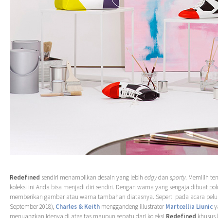
Redefined
sendiri menampilkan desain yang lebih
edgy
dan
sporty
. Memilih t
koleksi ini Anda bisa menjadi diri sendiri. Dengan warna yang sengaja dibuat pol
memberikan gambar atau warna tambahan diatasnya. Seperti pada acara pelu
September 2018),
Charles & Keith
menggandeng illustrator
Martcellia Liunic
y
menuangkan idenya di atas tas maupun sepatu dari koleksi
Redefined
khusus