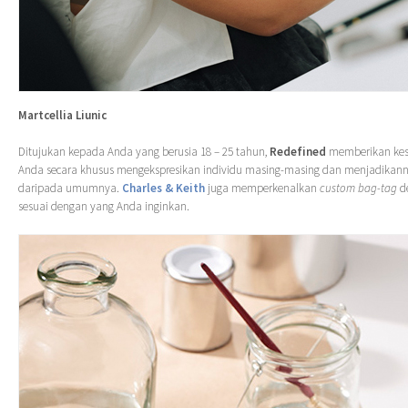
Martcellia Liunic
Ditujukan kepada Anda yang berusia 18 – 25 tahun,
Redefined
memberikan ke
Anda secara khusus mengekspresikan individu masing-masing dan menjadikan
daripada umumnya.
Charles & Keith
juga memperkenalkan
custom bag-tag
de
sesuai dengan yang Anda inginkan.