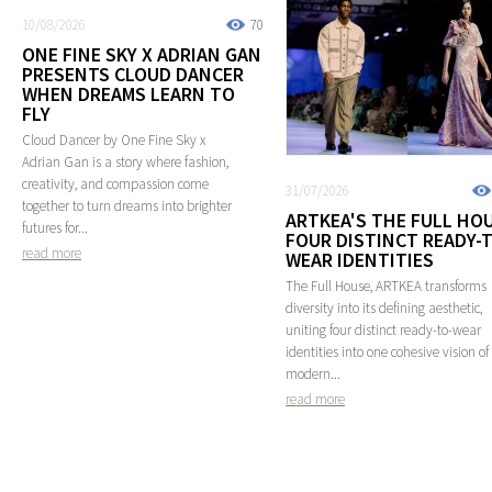
10/08/2026
70
ONE FINE SKY X ADRIAN GAN
PRESENTS CLOUD DANCER
WHEN DREAMS LEARN TO
FLY
Cloud Dancer by One Fine Sky x
Adrian Gan is a story where fashion,
creativity, and compassion come
31/07/2026
together to turn dreams into brighter
ARTKEA'S THE FULL HOU
futures for...
FOUR DISTINCT READY-
read more
WEAR IDENTITIES
The Full House, ARTKEA transforms
diversity into its defining aesthetic,
uniting four distinct ready-to-wear
identities into one cohesive vision of
modern...
read more