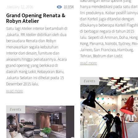
toko dengan tema spesifik yang
hanya mendedikasi pada satu dari
January 12, 2016
10.85K
lini produknya. Kabar positif lainny
Grand Opening Renata &
dari Kartell juga ditandai dengan
Robyn Atelier
dibukanya beberapa Kartell Flagsh
Satu lagi Atelier interior bertambah di
di berbagai negara di tahun 2015
Jakarta. RR Atelier didirikan oleh dua
lalu. Seperti di Amman, Doha, Hong
bersaudara Renata dan Robyn
Kong, Panama, Nairobi, Sydney, Rio
menawarkan segala kebutuhan
Jainero, San Francisco, Hamburg,
interior dari desain, furniture dan
Tehran, Bodrum dan Lodz.
aksesoris hingga penataannya. Acara
read more
grand opening yang berlokasi di
daerah Hang Lekir, Kebayoran Baru,
Jakarta Selatan ini dihelat pada 15
Events
Desember 2015 lalu.
read more
Events