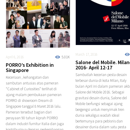
March 17, 2016
April 6, 2016
5.01K
Salone del Mobile. Mila
PORRO’s Exhibition in
2016- April 12-17
Singapore
Sambutlah kecerian pesta desain
Keceriaan , kehangatan dan
terbesar dunia di kota Milan, Italy
sambutan antusias atas pameran
bulan April ini dalam pameran akb
“Cabinet of Curiosities” terlihat di
Salone del Mobile 2016. Sebagai
ajang malam pembukaan pameran
gravitasi desain dunia, Salone del
PORRO di showroom Dream di
Mobile berfungsi sebagai ajang
Singapore tanggal 8 Maret 2016 lalu.
bergengsi untuk menyimak tren
Pameran tersebut bagian dari
dunia sekaligus wadah ideal
perayaan 90 tahun kiprah PORRO
bertemunya para pebisnis dan
dalam industri furnitur Italia dan juga
desainer dunia dalam satu pesta
kontribusinya dengan perkembangan