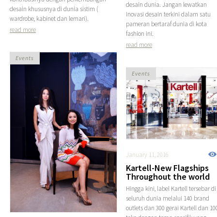
desain dunia. Jangan lewatkan
desain khususnya di dunia sistim (
inovasi desain terkini dalam satu
wardrobe, kabinet dan lemari).
pameran bertaraf dunia di kota
read more
fashion ini.
read more
Events
Events
January 11, 2016
Kartell-New Flagships
Throughout the world
Hingga kini, label Kartell tersebar di
seluruh dunia melalui 140 brand
outlets dan 300 gerai Kartell dan 10