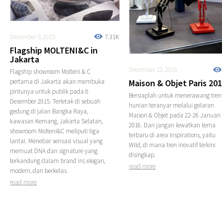
December 5, 2015
7.31K
Flagship MOLTENI&C in
Jakarta
December 12, 2015
Flagship showroom Molteni & C
pertama di Jakarta akan membuka
Maison & Objet Paris 20
pintunya untuk publik pada 8
Bersiaplah untuk menerawang tren
Desember 2015. Terletak di sebuah
hunian teranyar melalui gelaran
gedung di jalan Bangka Raya,
Maison & Objet pada 22-26 Januari
kawasan Kemang, Jakarta Selatan,
2016. Dan jangan lewatkan tema
showroom Molteni&C meliputi tiga
terbaru di area Inspirations, yaitu
lantai. Menebar sensasi visual yang
Wild, di mana tren inovatif terkini
memuat DNA dan signature yang
disingkap.
terkandung dalam brand ini; elegan,
read more
modern, dan berkelas.
read more