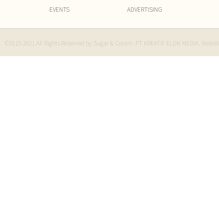
EVENTS
ADVERTISING
©2015-2021 All Rights Reserved by Sugar & Cream. PT KREATIF ELOK MEDIA. Websi