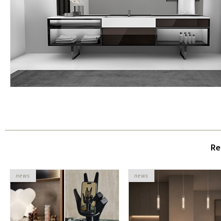
Re
news
news