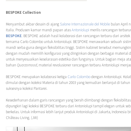
BESPOKE Collection
Menyambut akbar desain di ajang
Salone Internazionale del Mobile
bulan April n
Italia. Produsen kamar mandi papan atas
Antoniolupi
merilis rancangan terbar
BESPOKE
. BESPOKE adalah hasil kolaborasi dan rancangan terbaru dari arsitek
ternama Carlo Colombo untuk Antoniolupi. BESPOKE menawarkan sebuah sisti
mandi serba guna dengan fleksibilitas tinggi. Sistim kabinet tersebut memungki
dengan mudah memilih konfigurasi yang diinginkan dengan berbagai material 
untuk menyesuaikan keselarasan estetika dan fungsinya. Untuk bagian meja at
bahan
Quarzomood
, material revolusioner rancangan terbaru Antoniolupi men
BESPOKE merupakan kolaborasi ketiga
Carlo Colombo
dengan Antoniolupi. Kola
dimulai dengan koleksi Materia di tahun 2003 yang kemudian berlanjut di tahu
suksesnya koleksi Pantarei.
Kesederhanan dalam garis rancangan yang bersih diimbangi dengan fleksibilitas t
dipungkiri lagi koleksi BESPOKE terbaru dari Antoniolupi tampil elegan untuk 
berkelas. Untuk informasi lebih lanjut produk Antoniolupi di Jakarta, Indonesia
Château Living. (JW)