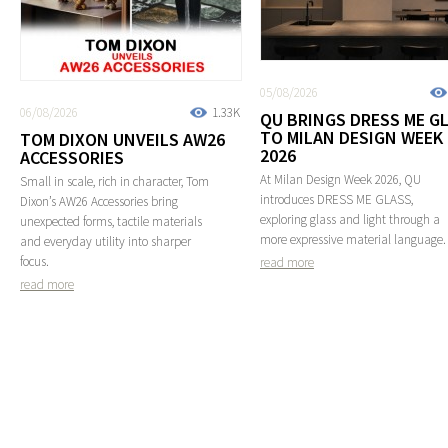
05/08/2026
06/08/2026
1.33K
QU BRINGS DRESS ME G
TO MILAN DESIGN WEEK
TOM DIXON UNVEILS AW26
2026
ACCESSORIES
At Milan Design Week 2026, QU
Small in scale, rich in character, Tom
introduces DRESS ME GLASS,
Dixon’s AW26 Accessories bring
exploring glass and light through a
unexpected forms, tactile materials
more expressive material language.
and everyday utility into sharper
focus.
read more
read more