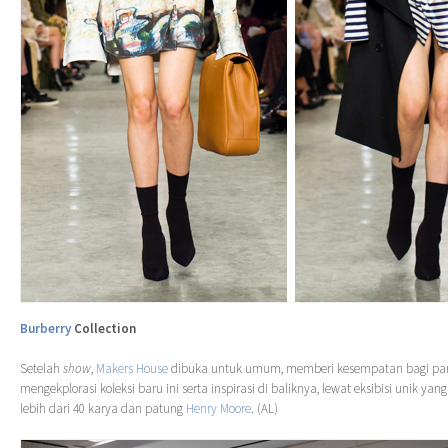
Burberry
Collection
Setelah
show
,
Makers House
dibuka untuk umum, memberi kesempatan bagi par
mengekplorasi koleksi baru ini serta inspirasi di baliknya, lewat eksibisi unik ya
lebih dari 40 karya dan patung
Henry Moore
. (AL)