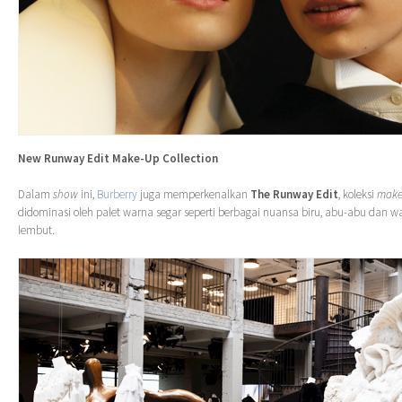
New Runway Edit Make-Up Collection
Dalam
show
ini,
Burberry
juga memperkenalkan
The Runway Edit
, koleksi
make
didominasi oleh palet warna segar seperti berbagai nuansa biru, abu-abu dan w
lembut.