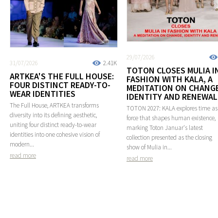
29/07/2026
31/07/2026
2.41K
TOTON CLOSES MULIA I
ARTKEA'S THE FULL HOUSE:
FASHION WITH KALA, A
FOUR DISTINCT READY-TO-
MEDITATION ON CHANGE
WEAR IDENTITIES
IDENTITY AND RENEWAL
The Full House, ARTKEA transforms
TOTON 2027: KALA explores time as
diversity into its defining aesthetic,
force that shapes human existence,
uniting four distinct ready-to-wear
marking Toton Januar's latest
identities into one cohesive vision of
collection presented as the closing
modern...
show of Mulia in...
read more
read more