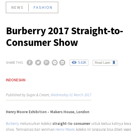
NEWS
FASHION
Burberry 2017 Straight-to-
Consumer Show
5.62K
SHARE THIS
Read Later
INDONESIAN
Published by Sugar & Cream,
Wednesday 01 March 2017
Henry Moore Exhibition – Makers House, London
Burberry
meluncurkan koleksi
straight-to-consumer
untuk kedua kalinya lewa
show
. Terinspirasi dari seniman
Henry Moore
, koleksi ini langsung bisa dibeli seg