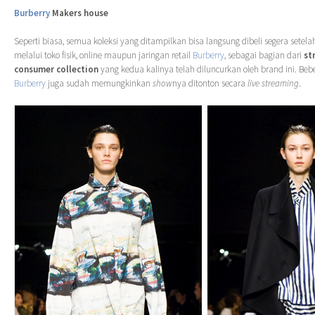
Burberry
Makers house
Seperti biasa, semua koleksi yang ditampilkan bisa langsung dibeli segera setel
melalui toko fisik, online maupun jaringan retail
Burberry
, sebagai bagian dari
st
consumer collection
yang kedua kalinya telah diluncurkan oleh brand ini. Bebe
Burberry
juga sudah memungkinkan
show
nya ditonton secara
live streaming
.