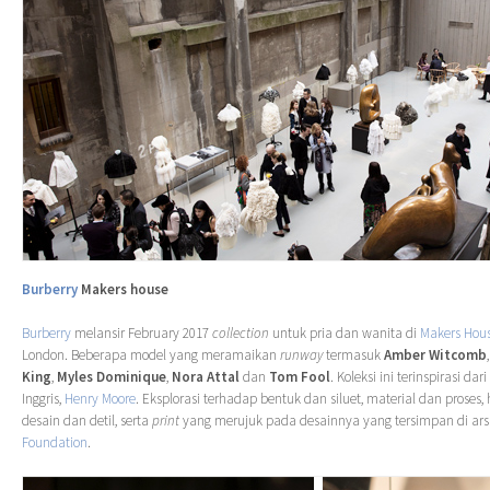
Burberry
Makers house
Burberry
melansir February 2017
collection
untuk pria dan wanita di
Makers Hou
London. Beberapa model yang meramaikan
runway
termasuk
Amber Witcomb
King
,
Myles Dominique
,
Nora Attal
dan
Tom Fool
. Koleksi ini terinspirasi da
Inggris,
Henry Moore
. Eksplorasi terhadap bentuk dan siluet, material dan proses, h
desain dan detil, serta
print
yang merujuk pada desainnya yang tersimpan di ar
Foundation
.