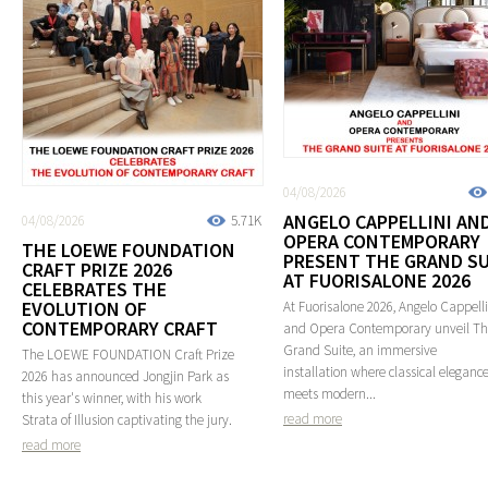
04/08/2026
ANGELO CAPPELLINI AN
04/08/2026
5.71K
OPERA CONTEMPORARY
THE LOEWE FOUNDATION
PRESENT THE GRAND SU
CRAFT PRIZE 2026
AT FUORISALONE 2026
CELEBRATES THE
EVOLUTION OF
At Fuorisalone 2026, Angelo Cappelli
CONTEMPORARY CRAFT
and Opera Contemporary unveil T
Grand Suite, an immersive
The LOEWE FOUNDATION Craft Prize
installation where classical eleganc
2026 has announced Jongjin Park as
meets modern...
this year's winner, with his work
read more
Strata of Illusion captivating the jury.
read more