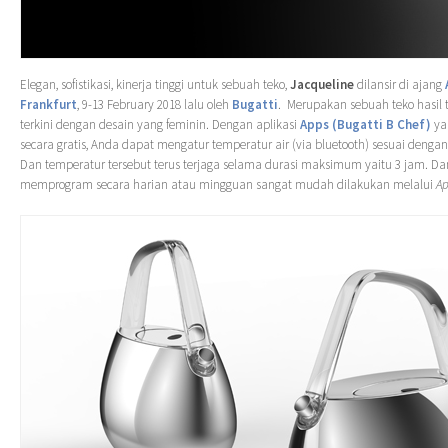
Elegan, sofistikasi, kinerja tinggi untuk sebuah teko,
Jacqueline
dilansir di ajang
Frankfurt
, 9-13 February 2018 lalu oleh
Bugatti
. Merupakan sebuah teko hasil 
terkini dengan desain yang feminin. Dengan aplikasi
Apps (Bugatti B Chef)
ya
secara gratis, Anda dapat mengatur temperatur air (via bluetooth) sesuai dengan
Dan temperatur tersebut terus terjaga selama durasi maksimum yaitu 3 jam. Da
memprogram secara harian atau mingguan sangat mudah dilakukan melalui
A