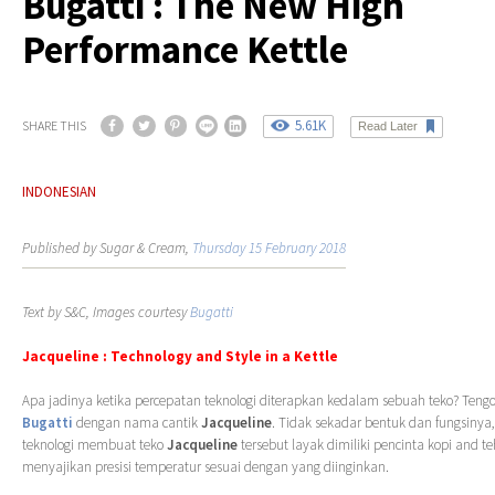
Bugatti : The New High
Performance Kettle
5.61K
SHARE THIS
Read Later
INDONESIAN
Published by Sugar & Cream,
Thursday 15 February 2018
Text by S&C, Images courtesy
Bugatti
Jacqueline : Technology and Style in a Kettle
Apa jadinya ketika percepatan teknologi diterapkan kedalam sebuah teko? Tengo
Bugatti
dengan nama cantik
Jacqueline
. Tidak sekadar bentuk dan fungsinya,
teknologi membuat teko
Jacqueline
tersebut layak dimiliki pencinta kopi and t
menyajikan presisi temperatur sesuai dengan yang diinginkan.