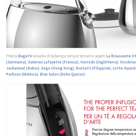
Produk
Bugatti
tersedia di beberapa tempat ternama seperti
La Rinascente (It
(Germania)
,
Galeries Lafayette (Francia),
Harrods (Inghilterra)
,
Stockman
Jashanmal (Dubai)
,
Sogo (Hong Kong)
,
Rustan’s (Filippine)
,
Lotte-Hyunda
Parkson (Malesia)
,
Blue Salon (Doha Quatar)
.