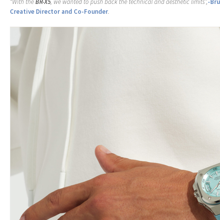
“With the
BR-X5
, we wanted to push back the technical and aesthetic limits”,
-Br
Creative Director and Co-Founder
.