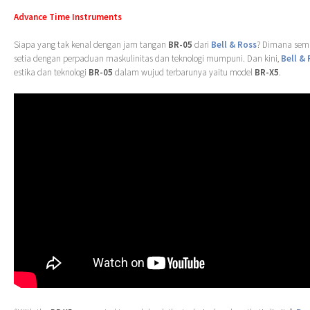
Advance Time Instruments
Siapa yang tak kenal dengan jam tangan
BR-05
dari
Bell & Ross
? Dimana sem
setia dengan perpaduan maskulinitas dan teknologi mumpuni. Dan kini,
Bell & 
estika dan teknologi
BR-05
dalam wujud terbarunya yaitu model
BR-X5
.