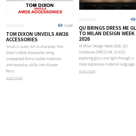
05/08/2026
06/08/2026
9.84K
QU BRINGS DRESS ME G
TO MILAN DESIGN WEEK
TOM DIXON UNVEILS AW26
2026
ACCESSORIES
At Milan Design Week 2026, QU
Small in scale, rich in character, Tom
introduces DRESS ME GLASS,
Dixon’s AW26 Accessories bring
exploring glass and light through a
unexpected forms, tactile materials
more expressive material language.
and everyday utility into sharper
focus.
read more
read more