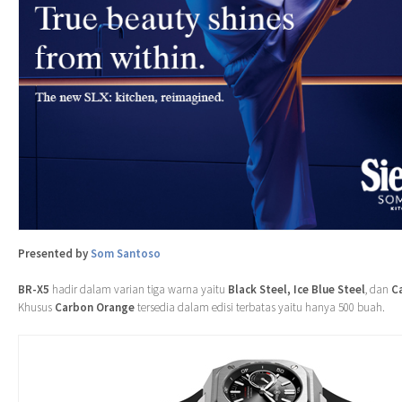
Presented by
Som Santoso
BR-X5
hadir dalam varian tiga warna yaitu
Black Steel, Ice Blue Steel
, dan
C
Khusus
Carbon Orange
tersedia dalam edisi terbatas yaitu hanya 500 buah.