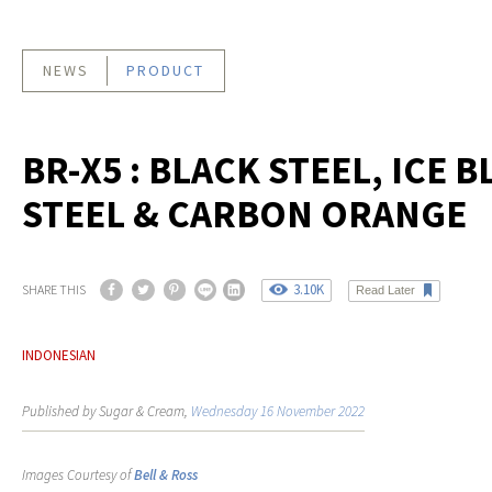
NEWS
PRODUCT
BR-X5 : BLACK STEEL, ICE B
STEEL & CARBON ORANGE
3.10K
SHARE THIS
Read Later
INDONESIAN
Published by Sugar & Cream,
Wednesday 16 November 2022
Images Courtesy of
Bell & Ross