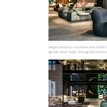
Dengan dibukanya
monobrand store
ini,
B&B It
tiga kota besar; Taipei, Taichung, dan Kaohsiun