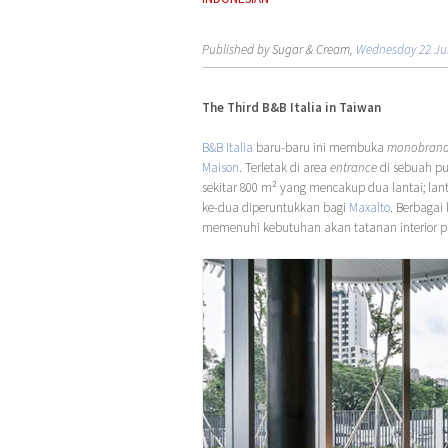
Published by Sugar & Cream,
Wednesday 22 Ju
The Third B&B Italia in Taiwan
B&B Italia
baru-baru ini membuka
monobrand
Maison
. Terletak di area
entrance
di sebuah pus
sekitar 800 m² yang mencakup dua lantai; la
ke-dua diperuntukkan bagi
Maxalto
. Berbagai 
memenuhi kebutuhan akan tatanan interior 