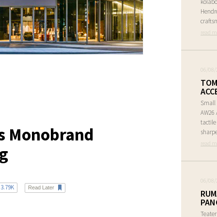
kolabo
Hendr
crafts
read m
06/08/
TOM
ACC
Small 
AW26 A
tactil
ns Monobrand
sharpe
read m
ng
06/08/
3.79K
Read Later
RUM
PAN
Teate