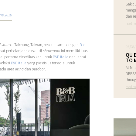
Sakit 
menga
ne 2016
dan re
read m
 store
di Taichung, Taiwan, bekerja sama dengan
Bon
05/08/
at perbelanjaan eksklusif,
showroom
ini memiliki luas
QU 
ntai pertama didedikasikan untuk
B&B Italia
dan lantai
TO 
koleksi
B&B Italia
yang prestisius tersedia untuk
At Mil
pada area
living
dan
outdoor
.
DRESS 
throug
read m