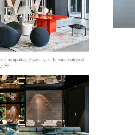
alia
memperluas eksposurnya di Taiwan, tepatnya di
g. (HK)