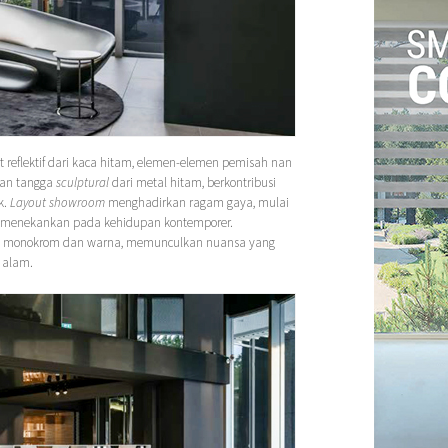
it reflektif dari kaca hitam, elemen-elemen pemisah nan
 dan tangga
sculptural
dari metal hitam, berkontribusi
k.
Layout
showroom
menghadirkan ragam gaya, mulai
alu menekankan pada kehidupan kontemporer.
fis, monokrom dan warna, memunculkan nuansa yang
 alam.