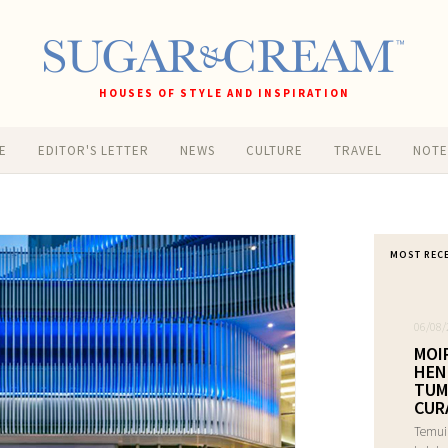
HOUSES OF STYLE AND INSPIRATION
E
EDITOR'S LETTER
NEWS
CULTURE
TRAVEL
NOT
MOST REC
06/08/
MOI
HEN
TUM
CUR
Temui