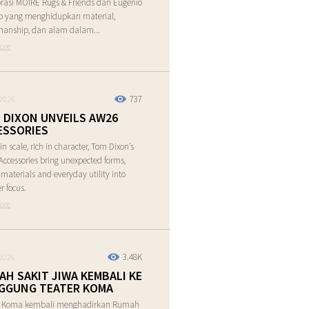
rasi MOIRE Rugs & Friends dan Eugenio
o yang menghidupkan material,
manship, dan alam dalam...
ore
737
2026
 DIXON UNVEILS AW26
ESSORIES
in scale, rich in character, Tom Dixon’s
ccessories bring unexpected forms,
e materials and everyday utility into
r focus.
ore
3.48K
2026
AH SAKIT JIWA KEMBALI KE
GGUNG TEATER KOMA
r Koma kembali menghadirkan Rumah