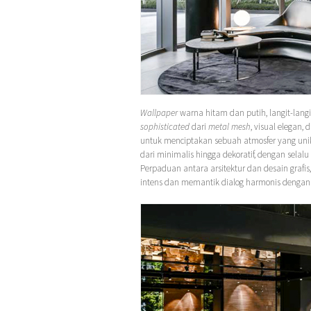
Wallpaper
warna hitam dan putih, langit-lang
sophisticated
dari
metal mesh
, visual elegan,
untuk menciptakan sebuah atmosfer yang uni
dari minimalis hingga dekoratif, dengan sel
Perpaduan antara arsitektur dan desain gra
intens dan memantik dialog harmonis dengan