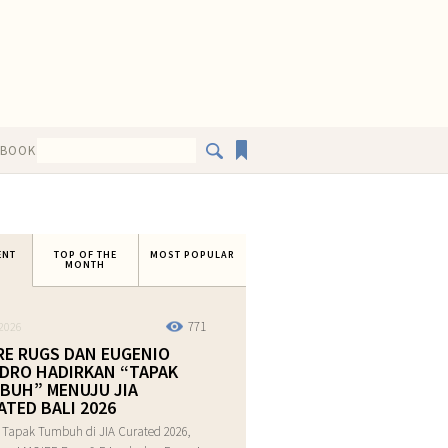
EBOOK
ENT
TOP OF THE
MOST POPULAR
MONTH
771
2026
RE RUGS DAN EUGENIO
DRO HADIRKAN “TAPAK
BUH” MENUJU JIA
ATED BALI 2026
 Tapak Tumbuh di JIA Curated 2026,