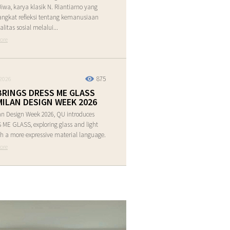
Jiwa, karya klasik N. Riantiarno yang
ngkat refleksi tentang kemanusiaan
alitas sosial melalui...
ore
875
2026
BRINGS DRESS ME GLASS
MILAN DESIGN WEEK 2026
an Design Week 2026, QU introduces
ME GLASS, exploring glass and light
h a more expressive material language.
ore