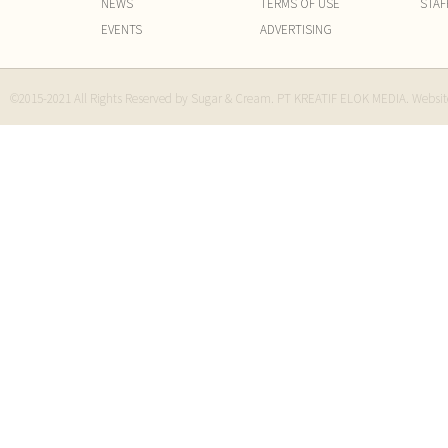
NEWS
TERMS OF USE
STAF
EVENTS
ADVERTISING
©2015-2021 All Rights Reserved by Sugar & Cream. PT KREATIF ELOK MEDIA. Websi