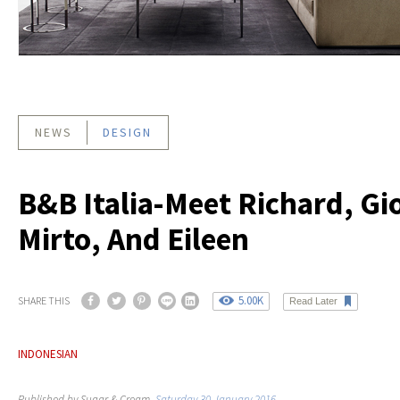
NEWS
DESIGN
B&B Italia-Meet Richard, Gi
Mirto, And Eileen
5.00K
SHARE THIS
Read Later
INDONESIAN
Published by Sugar & Cream,
Saturday 30 January 2016