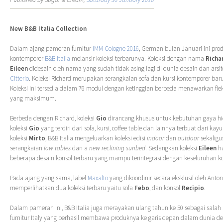
New B&B Italia Collection
Dalam ajang pameran furnitur
IMM Cologne 2016
, German bulan Januari ini prod
kontemporer
B&B Italia
melansir koleksi terbarunya. Koleksi dengan nama
Richa
Eileen
didesain oleh nama yang sudah tidak asing lagi di dunia desain dan arsit
Citterio
. Koleksi Richard merupakan serangkaian sofa dan kursi kontemporer bar
Koleksi ini tersedia dalam 76 modul dengan ketinggian berbeda menawarkan fleksi
yang maksimum.
Berbeda dengan Richard, koleksi
Gio
dirancang khusus untuk kebutuhan gaya h
koleksi
Gio
yang terdiri dari sofa, kursi, coffee table dan lainnya terbuat dari kay
koleksi
Mirto
, B&B Italia mengeluarkan koleksi edisi
indoor
dan
outdoor
sekaligus
serangkaian
low tables
dan a
new reclining sunbed
. Sedangkan koleksi
Eileen
ha
beberapa desain konsol terbaru yang mampu terintegrasi dengan keseluruhan ko
Pada ajang yang sama, label
Maxalto
yang dikoordinir secara eksklusif oleh Antoni
memperlihatkan dua koleksi terbaru yaitu sofa
Febo
, dan konsol
Recipio
.
Dalam pameran ini, B&B Italia juga merayakan ulang tahun ke 50 sebagai salah
furnitur Italy yang berhasil membawa produknya ke garis depan dalam dunia de