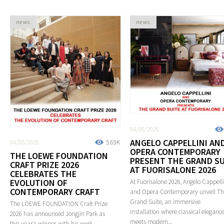
news
news
04/08/2026
ANGELO CAPPELLINI AN
04/08/2026
5.69K
OPERA CONTEMPORARY
THE LOEWE FOUNDATION
PRESENT THE GRAND SU
CRAFT PRIZE 2026
AT FUORISALONE 2026
CELEBRATES THE
EVOLUTION OF
At Fuorisalone 2026, Angelo Cappelli
CONTEMPORARY CRAFT
and Opera Contemporary unveil T
Grand Suite, an immersive
The LOEWE FOUNDATION Craft Prize
installation where classical eleganc
2026 has announced Jongjin Park as
meets modern...
this year's winner, with his work