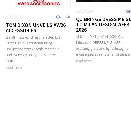
05/08/2026
06/08/2026
1.32K
QU BRINGS DRESS ME G
TO MILAN DESIGN WEEK
TOM DIXON UNVEILS AW26
2026
ACCESSORIES
At Milan Design Week 2026, QU
Small in scale, rich in character, Tom
introduces DRESS ME GLASS,
Dixon’s AW26 Accessories bring
exploring glass and light through a
unexpected forms, tactile materials
more expressive material language.
and everyday utility into sharper
focus.
read more
read more