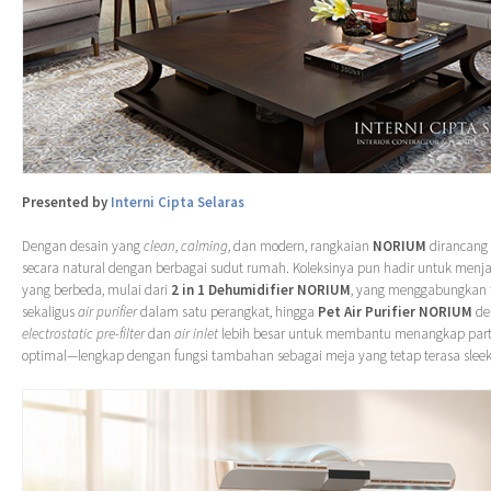
Presented by
Interni Cipta Selaras
Dengan desain yang
clean
,
calming
, dan modern, rangkaian
NORIUM
dirancang 
secara natural dengan berbagai sudut rumah. Koleksinya pun hadir untuk men
yang berbeda, mulai dari
2 in 1 Dehumidifier NORIUM
, yang menggabungkan 
sekaligus
air purifier
dalam satu perangkat, hingga
Pet Air Purifier NORIUM
de
electrostatic pre-filter
dan
air inlet
lebih besar untuk membantu menangkap parti
optimal—lengkap dengan fungsi tambahan sebagai meja yang tetap terasa sleek