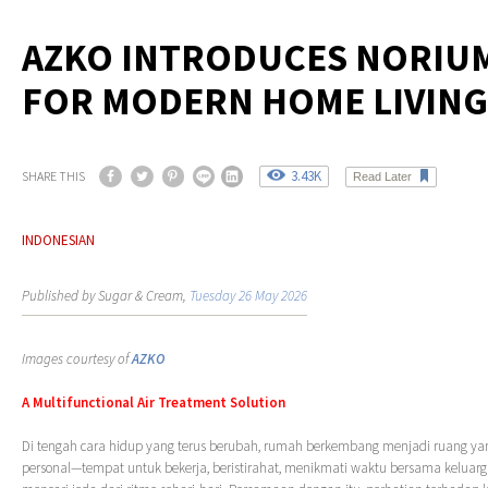
AZKO INTRODUCES NORIU
FOR MODERN HOME LIVING
3.43K
SHARE THIS
Read Later
INDONESIAN
Published by Sugar & Cream,
Tuesday 26 May 2026
Images courtesy of
AZKO
A Multifunctional Air Treatment Solution
Di tengah cara hidup yang terus berubah, rumah berkembang menjadi ruang ya
personal—tempat untuk bekerja, beristirahat, menikmati waktu bersama keluarg