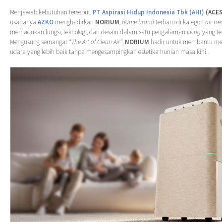
Menjawab kebutuhan tersebut,
PT Aspirasi Hidup Indonesia Tbk (AHI)
(ACES
usahanya
AZKO
menghadirkan
NORIUM
,
home brand
terbaru di kategori
air tr
memadukan fungsi, teknologi, dan desain dalam satu pengalaman
living
yang te
Mengusung semangat
“The Art of Clean Air”
,
NORIUM
hadir untuk membantu men
udara yang lebih baik tanpa mengesampingkan estetika hunian masa kini.