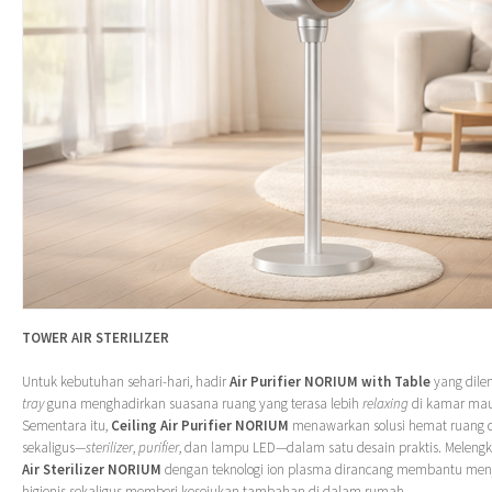
TOWER AIR STERILIZER
Untuk kebutuhan sehari-hari, hadir
Air Purifier NORIUM with Table
yang dile
tray
guna menghadirkan suasana ruang yang terasa lebih
relaxing
di kamar mau
Sementara itu,
Ceiling Air Purifier NORIUM
menawarkan solusi hemat ruang d
sekaligus—
sterilizer
,
purifier
, dan lampu LED—dalam satu desain praktis. Melengka
Air Sterilizer NORIUM
dengan teknologi ion plasma dirancang membantu men
higienis sekaligus memberi kesejukan tambahan di dalam rumah.