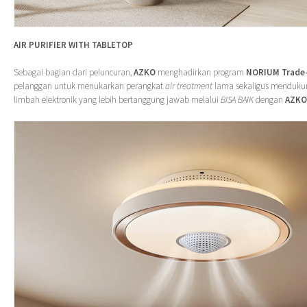
AIR PURIFIER WITH TABLETOP
Sebagai bagian dari peluncuran,
AZKO
menghadirkan program
NORIUM Trade-
pelanggan untuk menukarkan perangkat
air treatment
lama sekaligus menduku
limbah elektronik yang lebih bertanggung jawab melalui
BISA BAIK
dengan
AZKO