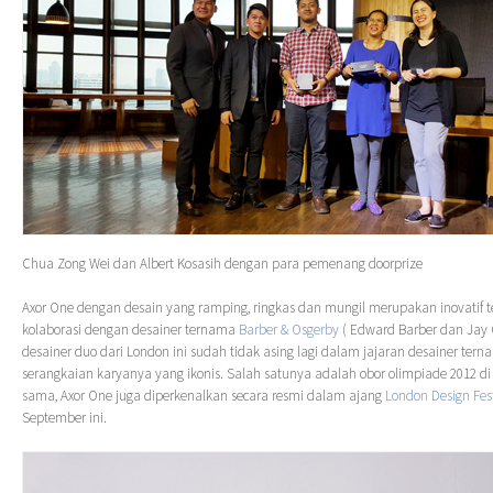
Chua Zong Wei dan Albert Kosasih dengan para pemenang doorprize
Axor One dengan desain yang ramping, ringkas dan mungil merupakan inovatif te
kolaborasi dengan desainer ternama
Barber & Osgerby
( Edward Barber dan Jay
desainer duo dari London ini sudah tidak asing lagi dalam jajaran desainer te
serangkaian karyanya yang ikonis. Salah satunya adalah obor olimpiade 2012 di
sama, Axor One juga diperkenalkan secara resmi dalam ajang
London Design Fes
September ini.