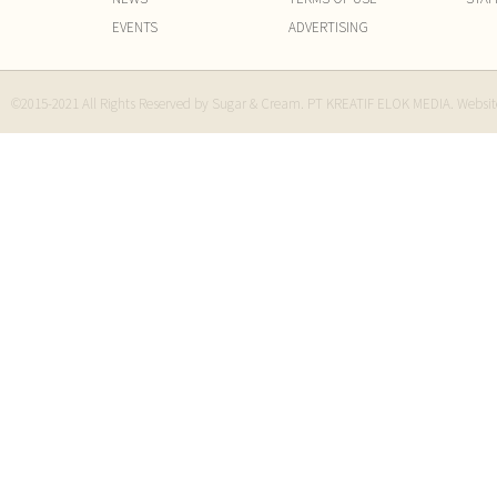
EVENTS
ADVERTISING
©2015-2021 All Rights Reserved by Sugar & Cream. PT KREATIF ELOK MEDIA. Websi