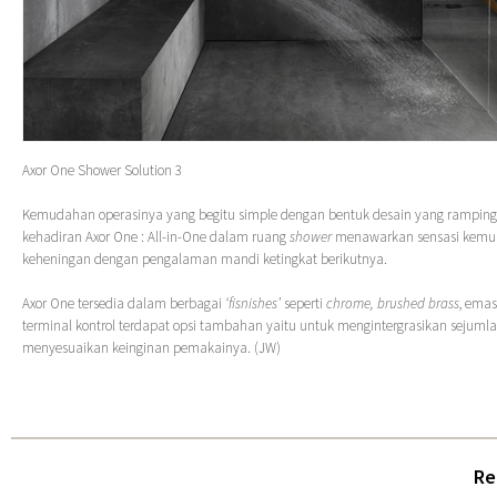
Axor One Shower Solution 3
Kemudahan operasinya yang begitu simple dengan bentuk desain yang ramping
kehadiran Axor One : All-in-One dalam ruang
shower
menawarkan sensasi kemu
keheningan dengan pengalaman mandi ketingkat berikutnya.
Axor One tersedia dalam berbagai
‘fisnishes’
seperti
chrome, brushed brass
, emas
terminal kontrol terdapat opsi tambahan yaitu untuk mengintergrasikan sejuml
menyesuaikan keinginan pemakainya. (JW)
Re