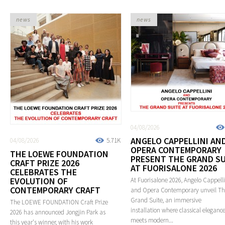
news
news
04/08/2026
ANGELO CAPPELLINI AN
04/08/2026
5.71K
OPERA CONTEMPORARY
THE LOEWE FOUNDATION
PRESENT THE GRAND SU
CRAFT PRIZE 2026
AT FUORISALONE 2026
CELEBRATES THE
EVOLUTION OF
At Fuorisalone 2026, Angelo Cappelli
CONTEMPORARY CRAFT
and Opera Contemporary unveil T
Grand Suite, an immersive
The LOEWE FOUNDATION Craft Prize
installation where classical eleganc
2026 has announced Jongjin Park as
meets modern...
this year's winner, with his work