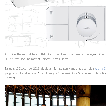
Axor One Thermostat Two Outlets, Axor One Thermostat Brushed Brass, Axor One
Outlet, Axor One Thermostat Chrome Three Outlets.
Tanggal 15 September 2016 lalu dalam jumpa pers yang diadakan oleh
Wisma S
yang juga dikenal sebagai “brand designer” melansir ‘Axor One : A New Interacti
Element’.