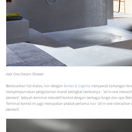
Axor One Dream Shower
Berdasarkan hal diatas,
Axor
dengan
Barber & Osgerby
menjawab tantangan ters
menyempurnakan pengalaman mandi ketingkat berikutnya : ‘all-in-one interacti
element’. Sebuah terminal interaktif kontrol dengan berbagai fungsi dan opsi flek
Terminal kontrol ini juga merupakan produk pertama
Axor
‘all-in-one interactive 
element’.