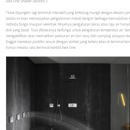
Axor One Shower Solution 2
Tidak dipungkiri lagi terminal interaktif yang terbilang mungil dengan desain y
cerdas ini kian memanjakan pengalaman mandi dengan berbagai kemudahan ko
individu fungsi maupun serentak. Misalnya pengaturan deras atau laju air han
dial yang bulat. Tuas dibawanya berfungsi untuk pengaturan temperatur air. S
mengaktifkan atau mematikan pancuran air dari atas, dari samping ataupun d
tinggal menekan
paddles
sesuai dengan simbol yang tertera jelas di terminal ko
hanya melalui satu terminal kontrol Axor One.