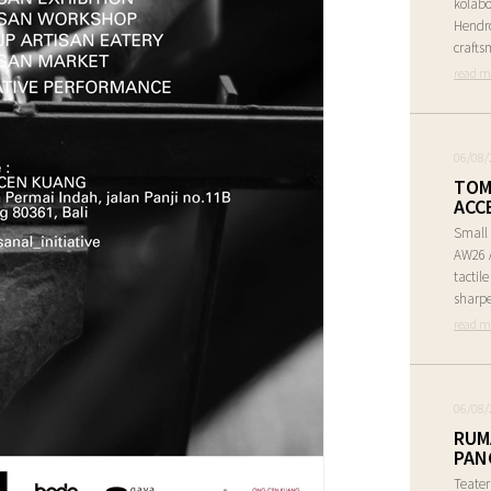
kolabo
Hendr
crafts
read m
06/08/
TOM
ACC
Small 
AW26 A
tactil
sharpe
read m
06/08/
RUM
PAN
Teate