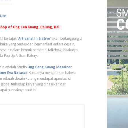
tive
hop of Ong Cen Kuang, Dalung, Bali
if bertajuk ‘
Artisanal Initiative
’ akan berlangsung di
rbuka yang cerdas dan bermanfaat antara desain,
s desain dalam bentuk pameran, talkshow, lokakarya,
rta Pop Up Artisan Eatery.
lain adalah Studio
Ong Ceng Kuang
(
desainer
iner Eva Natasa
). Keduanya mengatakan bahwa
n sebuah desain kurang mendapat apresiasi di
 global terhadap karya yang dihasilkan dari
apai puncaknya saat ini.