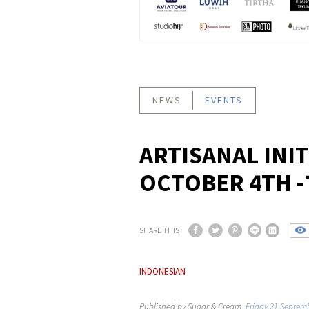
NEWS
EVENTS
ARTISANAL INIT
OCTOBER 4TH -
SHARE THIS
INDONESIAN
Published by Sugar & Cream,
Friday 21 Septem