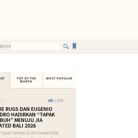
EBOOK
ENT
TOP OF THE
MOST POPULAR
MONTH
2.33K
2026
RE RUGS DAN EUGENIO
DRO HADIRKAN “TAPAK
BUH” MENUJU JIA
ATED BALI 2026
 Tapak Tumbuh di JIA Curated 2026,