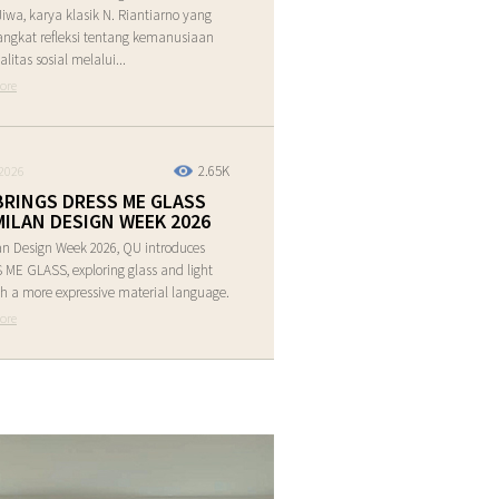
Jiwa, karya klasik N. Riantiarno yang
ngkat refleksi tentang kemanusiaan
alitas sosial melalui...
ore
2.65K
2026
BRINGS DRESS ME GLASS
MILAN DESIGN WEEK 2026
an Design Week 2026, QU introduces
ME GLASS, exploring glass and light
h a more expressive material language.
ore