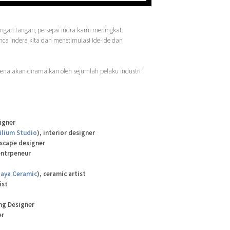
gan tangan, persepsi indra kami meningkat.
ca indera kita dan menstimulasi ide-ide dan
rena akan diramaikan oleh sejumlah pelaku industri
igner
ilium Studio
), interior designer
tyscape designer
entrpeneur
aya Ceramic
), ceramic artist
ist
ing Designer
er