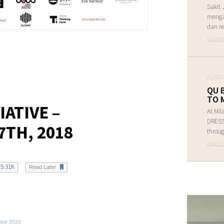
Sakit 
menga
dan re
read m
05/08/
QU 
TO 
IATIVE –
At Mil
DRESS 
7TH, 2018
throug
read m
5.31K
Read Later
ber 2018