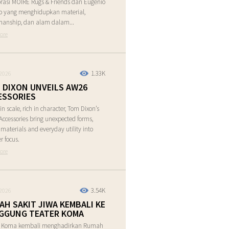
rasi MOIRE Rugs & Friends dan Eugenio
o yang menghidupkan material,
manship, dan alam dalam...
ore
1.33K
2026
 DIXON UNVEILS AW26
ESSORIES
in scale, rich in character, Tom Dixon’s
ccessories bring unexpected forms,
e materials and everyday utility into
r focus.
ore
3.54K
2026
AH SAKIT JIWA KEMBALI KE
GGUNG TEATER KOMA
r Koma kembali menghadirkan Rumah