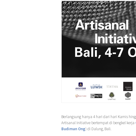
Berlangsung hanya 4 hari dari hari Kamis hingg
Artisanal Initiative bertempat di bengkel kerja
Budiman Ong
) di Dalung, Bali.