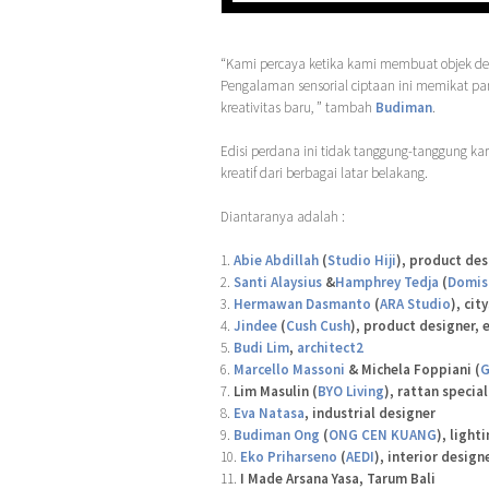
“Kami percaya ketika kami membuat objek den
Pengalaman sensorial ciptaan ini memikat pan
kreativitas baru, ” tambah
Budiman
.
Edisi perdana ini tidak tanggung-tanggung ka
kreatif dari berbagai latar belakang.
Diantaranya adalah :
1.
Abie Abdillah
(
Studio Hiji
), product des
2.
Santi Alaysius
&
Hamphrey Tedja
(
Domis
3.
Hermawan Dasmanto
(
ARA Studio
), ci
4.
Jindee
(
Cush Cush
), product designer, 
5.
Budi Lim
,
architect2
6.
Marcello Massoni
& Michela Foppiani (
G
7.
Lim Masulin (
BYO Living
), rattan special
8.
Eva Natasa
, industrial designer
9.
Budiman Ong
(
ONG CEN KUANG
), light
10.
Eko Priharseno
(
AEDI
), interior design
11.
I Made Arsana Yasa, Tarum Bali