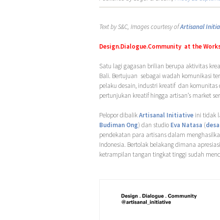
Text by S&C, Images courtesy of
Artisanal Initia
Design.Dialogue.Community at the Works
Satu lagi gagasan brilian berupa aktivitas kreat
Bali. Bertujuan sebagai wadah komunikasi te
pelaku desain, industri kreatif dan komunita
pertunjukan kreatif hingga artisan’s market se
Pelopor dibalik
Artisanal Initiative
ini tidak 
Budiman Ong
) dan studio
Eva Natasa
(
desa
pendekatan para artisans dalam menghasilka
Indonesia. Bertolak belakang dimana apresiasi
ketrampilan tangan tingkat tinggi sudah menc