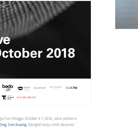
a hari Minggu October 4-7, 2018 , edisi perdana
Ong Cen Kuang
(bengkel kerja milik desainer