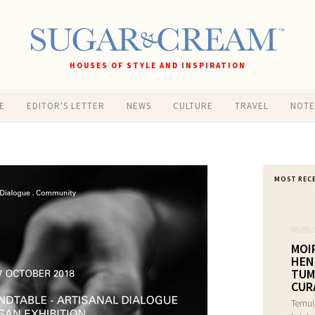
HOUSES OF STYLE AND INSPIRATION
E
EDITOR'S LETTER
NEWS
CULTURE
TRAVEL
NOT
MOST REC
06/08/
MOI
HEN
TUM
CUR
Temui