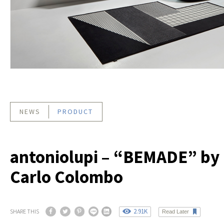
NEWS
PRODUCT
antoniolupi – “BEMADE” by
Carlo Colombo
2.91K
SHARE THIS
Read Later