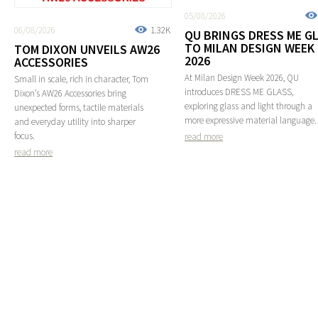
05/08/2026
06/08/2026
1.32K
QU BRINGS DRESS ME G
TO MILAN DESIGN WEEK
TOM DIXON UNVEILS AW26
2026
ACCESSORIES
At Milan Design Week 2026, QU
Small in scale, rich in character, Tom
introduces DRESS ME GLASS,
Dixon’s AW26 Accessories bring
exploring glass and light through a
unexpected forms, tactile materials
more expressive material language.
and everyday utility into sharper
focus.
read more
read more