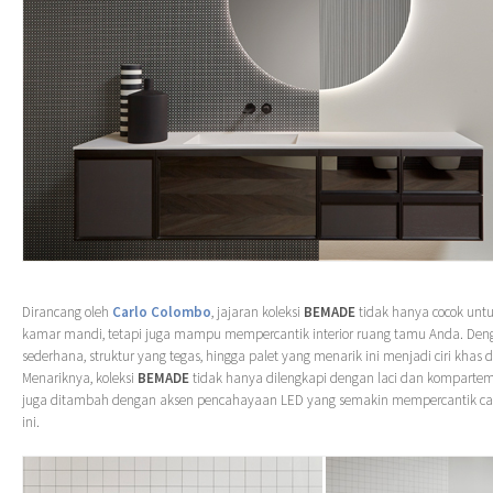
Dirancang oleh
Carlo Colombo
, jajaran koleksi
BEMADE
tidak hanya cocok untu
kamar mandi, tetapi juga mampu mempercantik interior ruang tamu Anda. Den
sederhana, struktur yang tegas, hingga palet yang menarik ini menjadi ciri khas d
Menariknya, koleksi
BEMADE
tidak hanya dilengkapi dengan laci dan komparteme
juga ditambah dengan aksen pencahayaan LED yang semakin mempercantik c
ini.