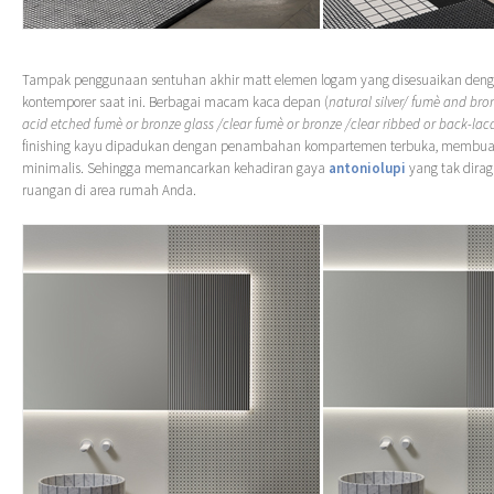
Tampak penggunaan sentuhan akhir matt elemen logam yang disesuaikan dengan
kontemporer saat ini. Berbagai macam kaca depan (
natural silver/ fumè and bronz
acid etched fumè or bronze glass /clear fumè or bronze /clear ribbed or back-la
finishing kayu dipadukan dengan penambahan kompartemen terbuka, membuat
minimalis. Sehingga memancarkan kehadiran gaya
antoniolupi
yang tak dirag
ruangan di area rumah Anda.