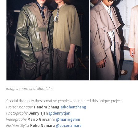
Images courtesy of Moral.doc
Special thanks to these creative people who initiated this unique project:
Project Manager
Hendra Zhang
@kohenzhang
Photography
Denny Tjan
@dennytjan
Videography
Mario Giovanni
@mariogvnni
Fashion Stylist
Koko Namara
@coconamara