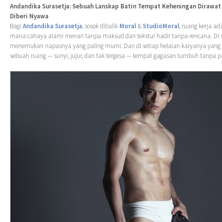
Andandika Surasetja: Sebuah Lanskap Batin Tempat Keheningan Dirawa
Diberi Nyawa
Bagi
Andandika Surasetja
, sosok dibalik
Moral
&
StudioMoral
, ruang kerja ad
mana cahaya alami menari tanpa maksud dan tekstur hadir tanpa rencana. Di s
menemukan napasnya yang paling murni. Dan di setiap helaian karyanya yang l
sebuah ruang — sunyi, jujur, dan tak tergesa — tempat gagasan tumbuh tanpa 