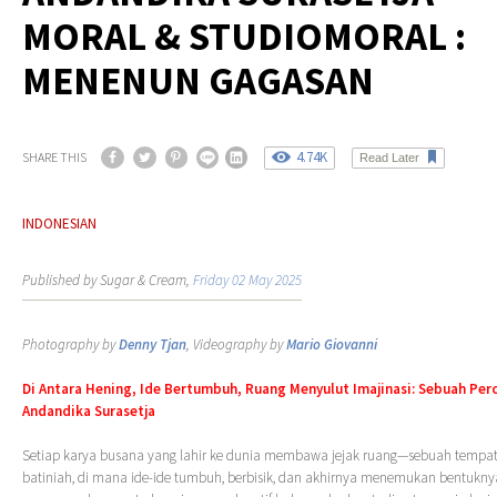
MORAL & STUDIOMORAL :
MENENUN GAGASAN
4.74K
SHARE THIS
Read Later
INDONESIAN
Published by Sugar & Cream,
Friday 02 May 2025
Photography by
Denny Tjan
, Videography by
Mario Giovanni
Di Antara Hening, Ide Bertumbuh, Ruang Menyulut Imajinasi: Sebuah Pe
Andandika Surasetja
Setiap karya busana yang lahir ke dunia membawa jejak ruang—sebuah tempa
batiniah, di mana ide-ide tumbuh, berbisik, dan akhirnya menemukan bentukny