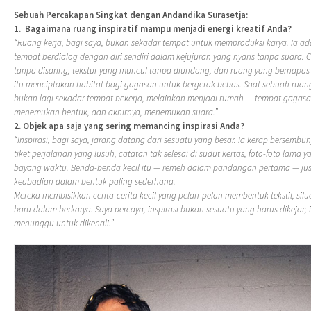
Sebuah Percakapan Singkat dengan Andandika Surasetja:
1.
Bagaimana ruang inspiratif mampu menjadi energi kreatif Anda?
“Ruang kerja, bagi saya, bukan sekadar tempat untuk memproduksi karya. Ia ad
tempat berdialog dengan diri sendiri dalam kejujuran yang nyaris tanpa suara.
tanpa disaring, tekstur yang muncul tanpa diundang, dan ruang yang bernapa
itu menciptakan habitat bagi gagasan untuk bergerak bebas. Saat sebuah ruang 
bukan lagi sekadar tempat bekerja, melainkan menjadi rumah — tempat gagasa
menemukan bentuk, dan akhirnya, menemukan suara.”
2. Objek apa saja yang sering memancing inspirasi Anda?
“Inspirasi, bagi saya, jarang datang dari sesuatu yang besar. Ia kerap bersemb
tiket perjalanan yang lusuh, catatan tak selesai di sudut kertas, foto-foto lama
bayang waktu. Benda-benda kecil itu — remeh dalam pandangan pertama — ju
keabadian dalam bentuk paling sederhana.
Mereka membisikkan cerita-cerita kecil yang pelan-pelan membentuk tekstil, si
baru dalam berkarya. Saya percaya, inspirasi bukan sesuatu yang harus dikejar; ia
menunggu untuk dikenali.”