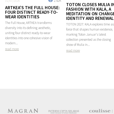
31/07/2026
2.42K
TOTON CLOSES MULIA I
ARTKEA'S THE FULL HOUSE:
FASHION WITH KALA, A
FOUR DISTINCT READY-TO-
MEDITATION ON CHANGE
WEAR IDENTITIES
IDENTITY AND RENEWAL
The Full House, ARTKEA transforms
TOTON 2027: KALA explores time as
diversity into its defining aesthetic,
force that shapes human existence,
uniting four distinct ready-to-wear
marking Toton Januar's latest
identities into one cohesive vision of
collection presented as the closing
modern...
show of Mulia in...
read more
read more