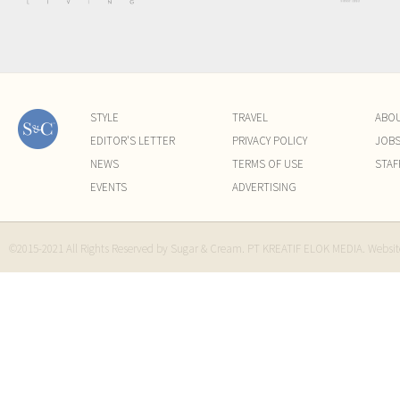
STYLE
TRAVEL
ABO
EDITOR'S LETTER
PRIVACY POLICY
JOB
NEWS
TERMS OF USE
STAF
EVENTS
ADVERTISING
©2015-2021 All Rights Reserved by Sugar & Cream. PT KREATIF ELOK MEDIA. Websi