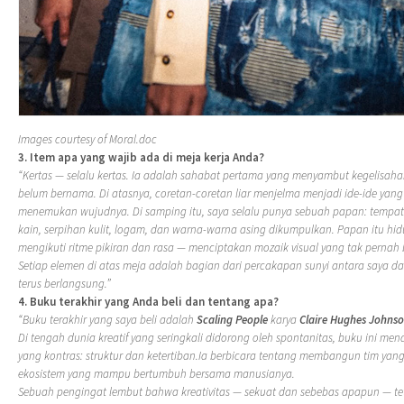
Images courtesy of Moral.doc
3. Item apa yang wajib ada di meja kerja Anda?
“Kertas — selalu kertas. Ia adalah sahabat pertama yang menyambut kegelisaha
belum bernama. Di atasnya, coretan-coretan liar menjelma menjadi ide-ide yang
menemukan wujudnya. Di samping itu, saya selalu punya sebuah papan: tempa
kain, serpihan kulit, logam, dan warna-warna asing dikumpulkan. Papan itu hi
mengikuti ritme pikiran dan rasa — menciptakan mozaik visual yang tak pernah 
Setiap elemen di atas meja adalah bagian dari percakapan sunyi antara saya dan
terus berlangsung.”
4. Buku terakhir yang Anda beli dan tentang apa?
“Buku terakhir yang saya beli adalah
Scaling People
karya
Claire Hughes Johns
Di tengah dunia kreatif yang seringkali didorong oleh spontanitas, buku ini me
yang kontras: struktur dan ketertiban.Ia berbicara tentang membangun tim yan
ekosistem yang mampu bertumbuh bersama manusianya.
Sebuah pengingat lembut bahwa kreativitas — sekuat dan sebebas apapun — 