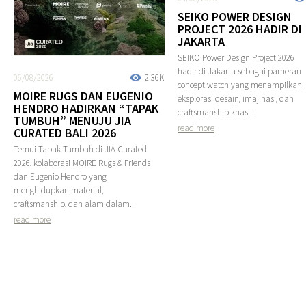
SEIKO POWER DESIGN
PROJECT 2026 HADIR DI
JAKARTA
SEIKO Power Design Project 2026
hadir di Jakarta sebagai pameran
06/08/2026
2.36K
concept watch yang menampilkan
MOIRE RUGS DAN EUGENIO
eksplorasi desain, imajinasi, dan
HENDRO HADIRKAN “TAPAK
craftsmanship khas...
TUMBUH” MENUJU JIA
read more
CURATED BALI 2026
Temui Tapak Tumbuh di JIA Curated
2026, kolaborasi MOIRE Rugs & Friends
dan Eugenio Hendro yang
menghidupkan material,
craftsmanship, dan alam dalam...
read more