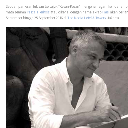
Sebuah pameran lukisan bertajuk “Kesan-Kesan” mengenai ragam keindahan bu
mata senima
Pascal Hierholz
atau dikenal dengan nama akrab
Paisi
akan berla
September hingga 25 September 2016 di
The Media Hotel & Towers
, Jakarta.