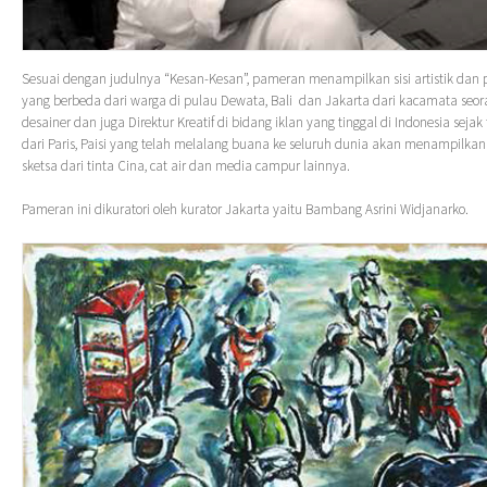
Sesuai dengan judulnya “Kesan-Kesan”, pameran menampilkan sisi artistik dan 
yang berbeda dari warga di pulau Dewata, Bali dan Jakarta dari kacamata seo
desainer dan juga Direktur Kreatif di bidang iklan yang tinggal di Indonesia seja
dari Paris, Paisi yang telah melalang buana ke seluruh dunia akan menampilkan
sketsa dari tinta Cina, cat air dan media campur lainnya.
Pameran ini dikuratori oleh kurator Jakarta yaitu Bambang Asrini Widjanarko.