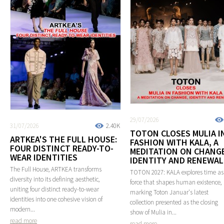
29/07/2026
31/07/2026
2.40K
TOTON CLOSES MULIA I
ARTKEA'S THE FULL HOUSE:
FASHION WITH KALA, A
FOUR DISTINCT READY-TO-
MEDITATION ON CHANGE
WEAR IDENTITIES
IDENTITY AND RENEWAL
The Full House, ARTKEA transforms
TOTON 2027: KALA explores time as
diversity into its defining aesthetic,
force that shapes human existence,
uniting four distinct ready-to-wear
marking Toton Januar's latest
identities into one cohesive vision of
collection presented as the closing
modern...
show of Mulia in...
read more
read more