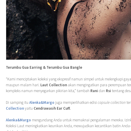
Terumbu Gua Earring & Terumbu Gua Bangle
“Kami menciptakan koleksi yang ekspresif namun simpel untuk melengkapi gaya
maupun malam hari.
Laut Collection
akan mengingatkan para perempuan te
kompleks namun menyegarkan pikirian kita,” tambah
Rani
dan
Rsi
tentang desa
Di samping itu
Alenka&Margo
juga memperlihatkan edisi
capsule collection
ter
Collection
yaitu
Cendrawasih Ear Cuff.
Alenka&Margo
mengundang Anda untuk memaknai pengalaman mereka. Izink
Koleksi Laut meningkatkan keunikan Anda, mewujudkan kecantikan batin Anda 