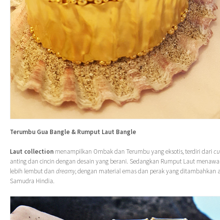
Terumbu Gua Bangle & Rumput Laut Bangle
Laut collection
menampilkan Ombak dan Terumbu yang eksotis, terdiri dari
cu
anting dan cincin dengan desain yang berani. Sedangkan Rumput Laut menawa
lebih lembut dan
dreamy
, dengan material emas dan perak yang ditambahkan a
Samudra Hindia.