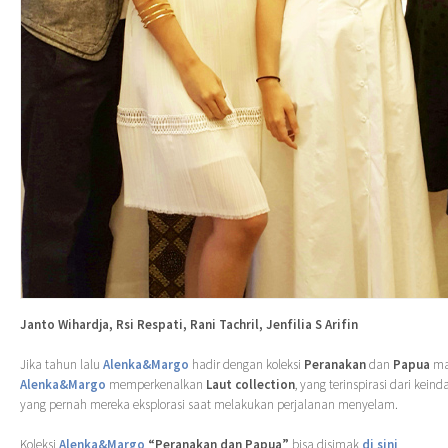
Janto Wihardja, Rsi Respati, Rani Tachril, Jenfilia S Arifin
Jika tahun lalu
Alenka&Margo
hadir dengan koleksi
Peranakan
dan
Papua
ma
Alenka&Margo
memperkenalkan
Laut collection
, yang terinspirasi dari kei
yang pernah mereka eksplorasi saat melakukan perjalanan menyelam.
Koleksi
Alenka&Margo
“Peranakan dan Papua”
bisa disimak
di sini