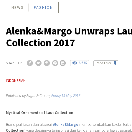
NEWS
FASHION
Alenka&Margo Unwraps Lau
Collection 2017
6.53K
SHARE THIS
Read Later
INDONESIAN
Published by Sugar & Cream,
Friday 19 May 2017
Mystical Ornaments of Laut Collection
Brand perhiasan dan aksesori
Alenka&Margo
mempersembahkan koleksi terba
Collection’
yang desainnya terinspirasi dari keindahan samudra, lewat serangk