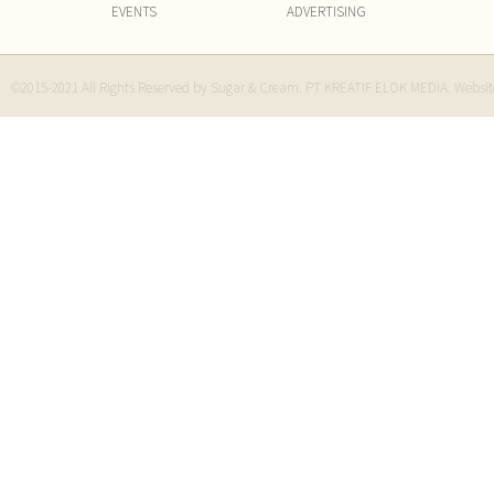
EVENTS
ADVERTISING
©2015-2021 All Rights Reserved by Sugar & Cream. PT KREATIF ELOK MEDIA. Websi