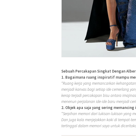
Sebuah Percakapan Singkat Dengan Albert
1. Bagaimana ruang inspiratif mampu men
“Ruang kerja yang memancarkan kehangatan,
menjadi kanvas bagi setiap ide cemerlang yang
kerap terjadi percakapan bisu antara imajina
menenun perjalanan ide-ide baru menjadi cer
2. Objek apa saja yang sering memancing 
“Serpihan memori dari lukisan-lukisan yang me
Dan juga kala menjejakkan kaki di tempat-tem
tertinggal dalam memori saya untuk diceritaka