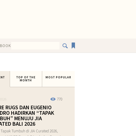
EBOOK
ENT
TOP OF THE
MOST POPULAR
MONTH
770
2026
RE RUGS DAN EUGENIO
DRO HADIRKAN “TAPAK
BUH” MENUJU JIA
ATED BALI 2026
 Tapak Tumbuh di JIA Curated 2026,