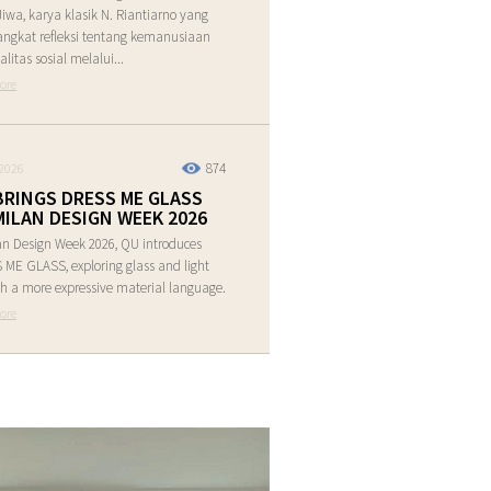
Jiwa, karya klasik N. Riantiarno yang
ngkat refleksi tentang kemanusiaan
alitas sosial melalui...
ore
874
2026
BRINGS DRESS ME GLASS
MILAN DESIGN WEEK 2026
an Design Week 2026, QU introduces
ME GLASS, exploring glass and light
h a more expressive material language.
ore