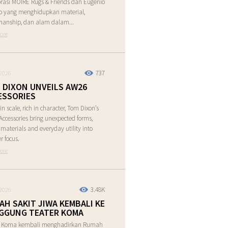
rasi MOIRE Rugs & Friends dan Eugenio
o yang menghidupkan material,
manship, dan alam dalam...
ore
737
2026
 DIXON UNVEILS AW26
ESSORIES
in scale, rich in character, Tom Dixon’s
ccessories bring unexpected forms,
e materials and everyday utility into
r focus.
ore
3.48K
2026
AH SAKIT JIWA KEMBALI KE
GGUNG TEATER KOMA
r Koma kembali menghadirkan Rumah