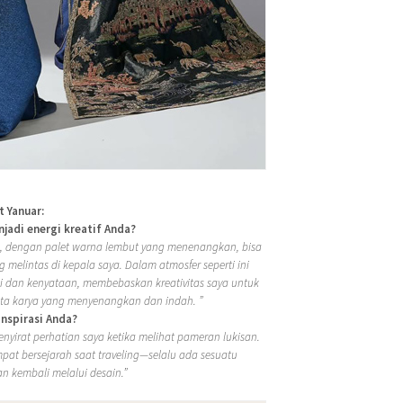
 Yanuar:
jadi energi kreatif Anda?
 dengan palet warna lembut yang menenangkan, bisa
 melintas di kepala saya. Dalam atmosfer seperti ini
si dan kenyataan, membebaskan kreativitas saya untuk
ita karya yang menyenangkan dan indah. ”
inspirasi Anda?
nyirat perhatian saya ketika melihat pameran lukisan.
pat bersejarah saat traveling—selalu ada sesuatu
n kembali melalui desain.”