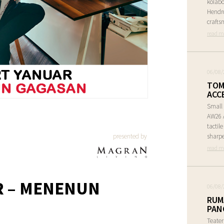
kolabo
Hendr
crafts
read m
06/08/
TOM
ACC
Small 
AW26 A
tactil
presented by
sharpe
read m
R – MENENUN
06/08/
RUM
PAN
Teate