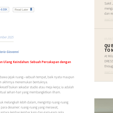
Sakit 
menga
4.00K
Read Later
dan re
read m
ember 2025
05/08/
QU 
TO 
ario Giovanni
At Mil
DRESS 
an Ulang Keindahan: Sebuah Percakapan dengan
throug
read m
embawa jejak ruang—sebuah tempat, baik nyata maupun
 dan akhirnya menemukan bentuknya.
reatif bukan sekadar studio atau meja kerja; ia adalah
 ritual sehari-hari yang membangkitkan ilham.
tuk melangkah lebih dalam, mengintip ruang-ruang
if para desainer: ruang-ruang yang merawat,
antara lembar-lembar kain dan garis-garis pola.