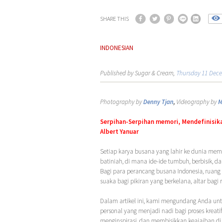
SHARE THIS
INDONESIAN
Published by Sugar & Cream,
Thursday 11 Dec
Photography by
Denny Tjan
,
Videography by
M
Serpihan-Serpihan memori, Mendefinisik
Albert Yanuar
Setiap karya busana yang lahir ke dunia m
batiniah, di mana ide-ide tumbuh, berbisik,
Bagi para perancang busana Indonesia, ruang k
suaka bagi pikiran yang berkelana, altar bagi
Dalam artikel ini, kami mengundang Anda un
personal yang menjadi nadi bagi proses kreat
menginspirasi, dan membisikkan keajaiban di 