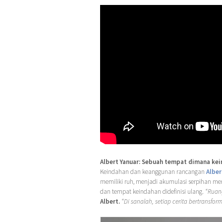
Albert Yanuar: Sebuah tempat dimana kei
Keindahan dan keanggunan rancangan
Alber
memiliki ruh, menjadi akumulasi serpihan me
dan tempat keindahan didefinisi ulang.
“Ruan
Albert.
“Di sanalah, setiap cerita bertransfor