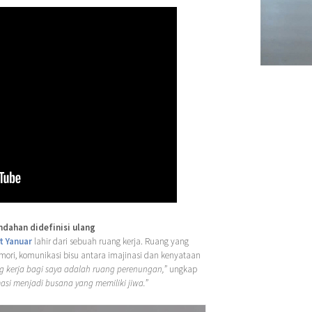
ndahan didefinisi ulang
t Yanuar
lahir dari sebuah ruang kerja. Ruang yang
mori, komunikasi bisu antara imajinasi dan kenyataan
g kerja bagi saya adalah ruang perenungan,”
ungkap
masi menjadi busana yang memiliki jiwa.”