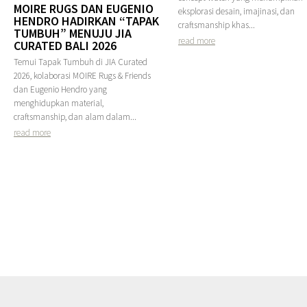
MOIRE RUGS DAN EUGENIO
eksplorasi desain, imajinasi, dan
HENDRO HADIRKAN “TAPAK
craftsmanship khas...
TUMBUH” MENUJU JIA
read more
CURATED BALI 2026
Temui Tapak Tumbuh di JIA Curated
2026, kolaborasi MOIRE Rugs & Friends
dan Eugenio Hendro yang
menghidupkan material,
craftsmanship, dan alam dalam...
read more