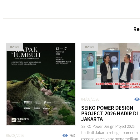
Re
news
news
04/08/2026
SEIKO POWER DESIGN
PROJECT 2026 HADIR DI
JAKARTA
SEIKO Power Design Project 2026
hadir di Jakarta sebagai pameran
06/08/2026
763
concept watch yang menampilkan