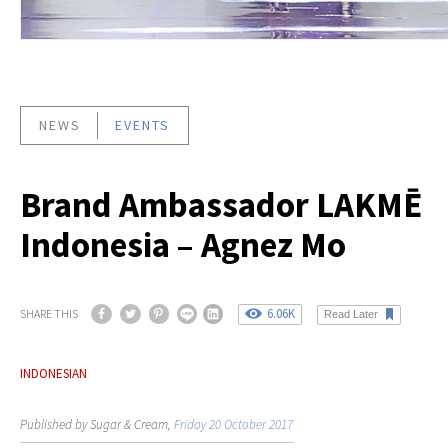
NEWS
EVENTS
Brand Ambassador LAKMĒ
Indonesia – Agnez Mo
6.06K
SHARE THIS
Read Later
INDONESIAN
Published by Sugar & Cream,
Friday 20 October 2017