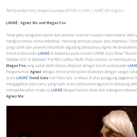
Text by Auliya Putri, Images Courtesy of
FIMELA.COM
/
LAKMĒ @instagram
LAKM
Ē : Agnez Mo and Megan Fox
Tidak perlu diragukan kiprah dan prestasi nasional maupun internasional aktris
mengharumkan nama Indonesia. memang seniman papan atas Indonesia. Citra d
yang cantik dan
powerful
ditambah segudang prestasinya, Agnez Mo dinobatkan
brand ambassador
LAKM
Ē
di Indonesia pada malam LAKME Gala Show “Illumina
Oktober 2017 di Ballroom The Ritz Carlton Pacific Place Jakarta. Ini membuatny
Megan Fox
yang sudah lebih dahulu didaulat sebagai brand ambassador
LAKM
Pengumuman
Agnez
sebagai
brand ambassador
dilakukan dengan sangat rah
acara
LAKM
Ē
Trend Gala
hari Rabu lalu. Ia keluar di atas panggung pegelaran 
mengagetkan para tamu yang hadir. Acara serba extravaganza ini didukung ole
memperkenalkan make up
LAKM
Ē
dengan fashion show oleh 4 designer Indones
Agnez Mo
!