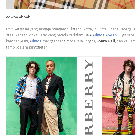
Adwoa Aboah
Edisi ketiga ini yang sengaja mengambil latar di Accra, Ibu Kota Ghana, sebaga
atas warisan Afrika Barat yang berada di dalam
DNA
Adwoa Aboah
. Juga seb
kampanye ini,
Adwoa
menggandeng model asal Inggris,
Sonny Hall
, dan keluar
tampil dalam pemotretan.