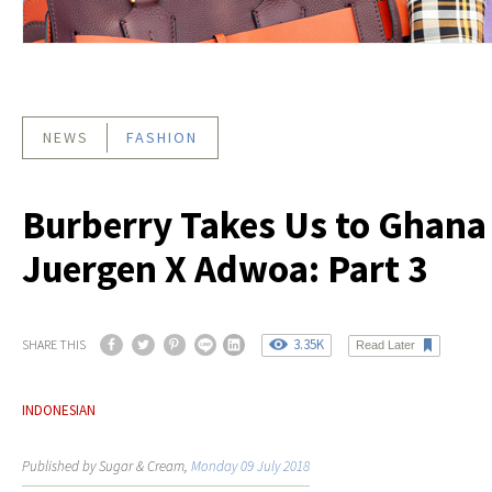
NEWS
FASHION
Burberry Takes Us to Ghana
Juergen X Adwoa: Part 3
3.35K
SHARE THIS
Read Later
INDONESIAN
Published by Sugar & Cream,
Monday 09 July 2018