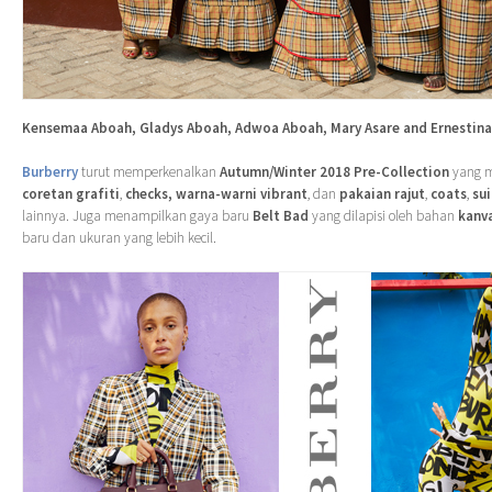
Kensemaa Aboah, Gladys Aboah, Adwoa Aboah, Mary Asare and Ernestin
Burberry
turut memperkenalkan
Autumn/Winter 2018 Pre-Collection
yang 
coretan grafiti
,
checks,
warna-warni vibrant
, dan
pakaian rajut
,
coats
,
sui
lainnya. Juga menampilkan gaya baru
Belt Bad
yang dilapisi oleh bahan
kanv
baru dan ukuran yang lebih kecil.