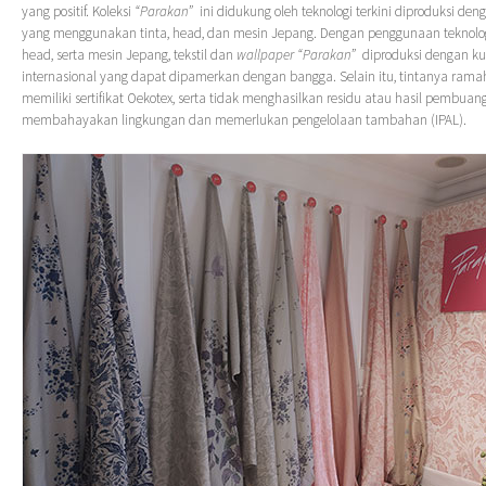
yang positif. Koleksi
“Parakan”
ini didukung oleh teknologi terkini diproduksi den
yang menggunakan tinta, head, dan mesin Jepang. Dengan penggunaan teknologi 
head, serta mesin Jepang, tekstil dan
wallpaper
“Parakan”
diproduksi dengan ku
internasional yang dapat dipamerkan dengan bangga. Selain itu, tintanya rama
memiliki sertifikat Oekotex, serta tidak menghasilkan residu atau hasil pembua
membahayakan lingkungan dan memerlukan pengelolaan tambahan (IPAL).