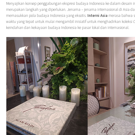
Menyajikan konsep penggabungan ekspresi budaya Indonesia ke dalam desain in
merupakan langkah yang diperlukan. Jenama – jenama internasional di Asia da
memasukkan pola budaya Indonesia yang eksotis.
Interni Asia
merasa bahwa s
waktu yang tepat untuk mulai mengambil inisiatif untuk menghadirkan koleksi
keindahan dan kekayaan budaya Indonesia ke pasar lokal dan internasional.