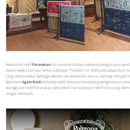
Keindahan motif
Peranakan
dan asimilasi budaya Indonesia dengan para penda
dalam koleksi kain dan kertas wallpaper
“Parakan”
ini. Motif pada desain kain ba
yang menampilkan berbagai elemen dan kombinasi warna, memang menjadi ins
Kecintaan
Agam Riadi
terhadap batik Indonesia mendorong keinginannya untu
keanggunan motif Peranakan pada tekstil dan
wallpaper
. Motif luhur yang dite
sangat melimpah.