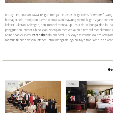
Budaya Peranakan Jawa Tengah menjadi inspirasi bagi koleksi
“Parakan”
, yan
berbagai pola, motif, dan skema warna. Motif Kawung memiliki garis-garis konte
koleksi Buketan, Kelengan, dan Tumpal mencakup unsur daun, bunga, dan fauna
penggunaan interior, Chinoi dan Kelengan menyediakan alternatif monokromatik
Keindahan ekspresi
Peranakan
dalam produk budaya tercermin dalam kerag
memungkinkan desain interior untuk menggabungkan gaya tradisional dan kont
Re
news
news