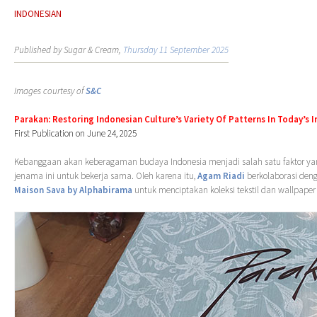
INDONESIAN
Published by Sugar & Cream,
Thursday 11 September 2025
Images courtesy of
S&C
Parakan: Restoring Indonesian Culture’s Variety Of Patterns In Today’s I
First Publication on June 24, 2025
Kebanggaan akan keberagaman budaya Indonesia menjadi salah satu faktor ya
jenama ini untuk bekerja sama. Oleh karena itu,
Agam Riadi
berkolaborasi de
Maison Sava by Alphabirama
untuk menciptakan koleksi tekstil dan wallpaper