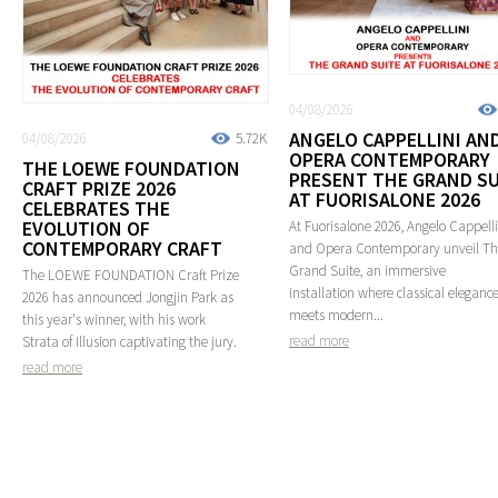
04/08/2026
ANGELO CAPPELLINI AN
04/08/2026
5.72K
OPERA CONTEMPORARY
THE LOEWE FOUNDATION
PRESENT THE GRAND SU
CRAFT PRIZE 2026
AT FUORISALONE 2026
CELEBRATES THE
EVOLUTION OF
At Fuorisalone 2026, Angelo Cappelli
CONTEMPORARY CRAFT
and Opera Contemporary unveil T
Grand Suite, an immersive
The LOEWE FOUNDATION Craft Prize
installation where classical eleganc
2026 has announced Jongjin Park as
meets modern...
this year's winner, with his work
read more
Strata of Illusion captivating the jury.
read more