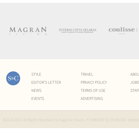
STYLE
TRAVEL
ABO
EDITOR'S LETTER
PRIVACY POLICY
JOB
NEWS
TERMS OF USE
STAF
EVENTS
ADVERTISING
©2015-2021 All Rights Reserved by Sugar & Cream. PT KREATIF ELOK MEDIA. Websi