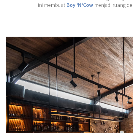
ini membuat
Boy ‘N
‘Cow
menjadi ruang de