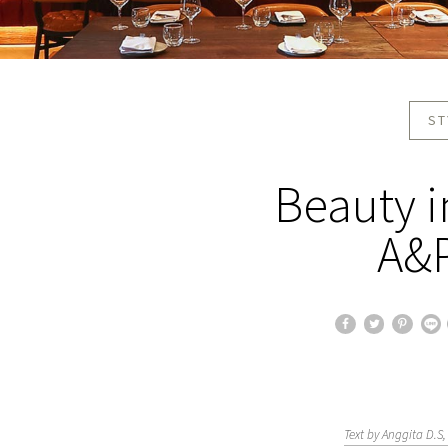
ST
Beauty i
A&P
Text by Anggita D.S,