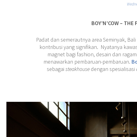
Wedne
BOY’N’COW – THE 
Padat dan semerautnya area Seminyak, Bali
kontribusi yang signifikan. Nyatanya kaw
magnet bagi fashion, desain dan ragam 
menawarkan pembaruan-pembaruan.
Bo
sebagai
steakhouse
dengan spesialisasi