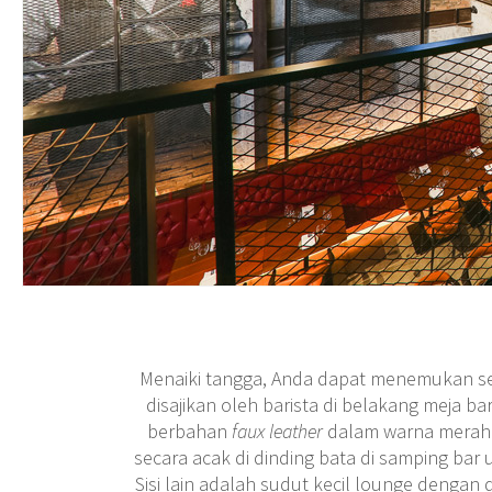
Menaiki tangga, Anda dapat menemukan 
disajikan oleh barista di belakang meja ba
berbahan
faux leather
dalam warna merah 
secara acak di dinding bata di samping bar
Sisi lain adalah sudut kecil lounge dengan