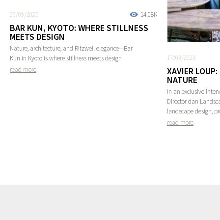
26/09/2025
14.08K
BAR KUN, KYOTO: WHERE STILLNESS
MEETS DESIGN
Nature, architecture, and Ritzwell elegance—Bar
17/03/2023
Kun in Kyoto is where stillness meets design
XAVIER LOUP:
read more
NATURE
In an exclusive inter
Director dan Landsca
landscape design, pr
read more