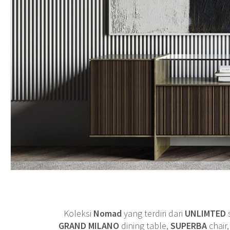
Koleksi
Nomad
yang terdiri dari
UNLIMTED
GRAND MILANO
dining table,
SUPERBA
chair