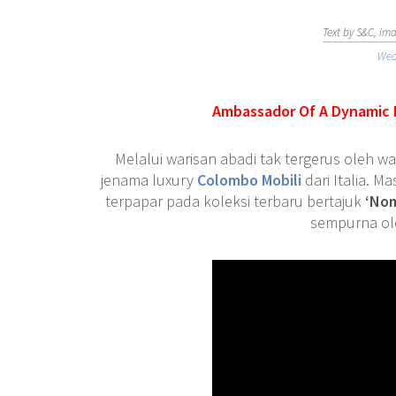
Text by S&C, im
Wed
Ambassador Of A Dynamic 
Melalui warisan abadi tak tergerus oleh w
jenama luxury
Colombo Mobili
dari Italia. 
terpapar pada koleksi terbaru bertajuk
‘Nom
sempurna ol