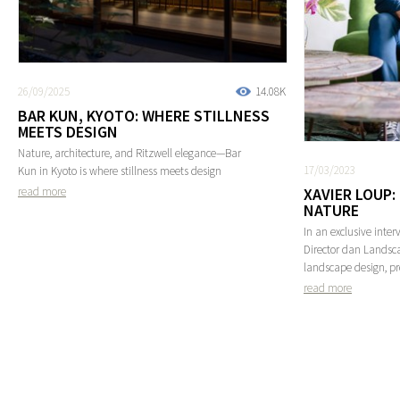
26/09/2025
14.08K
BAR KUN, KYOTO: WHERE STILLNESS
MEETS DESIGN
Nature, architecture, and Ritzwell elegance—Bar
17/03/2023
Kun in Kyoto is where stillness meets design
XAVIER LOUP:
read more
NATURE
In an exclusive inter
Director dan Landsca
landscape design, pr
read more