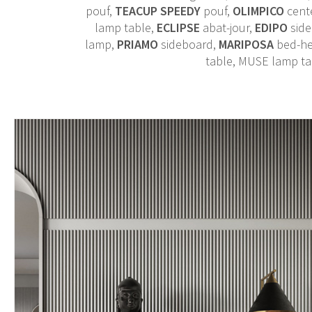
pouf,
TEACUP SPEEDY
pouf,
OLIMPICO
cente
lamp table,
ECLIPSE
abat-jour,
EDIPO
sid
lamp,
PRIAMO
sideboard,
MARIPOSA
bed-h
table, MUSE lamp ta