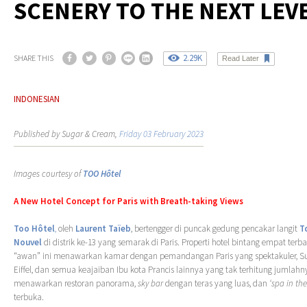
SCENERY TO THE NEXT LEV
2.29K
SHARE THIS
Read Later
INDONESIAN
Published by Sugar & Cream,
Friday 03 February 2023
Images courtesy of
TOO Hôtel
A New Hotel Concept for Paris with Breath-taking Views
Too Hôtel
,
oleh
Laurent Taïeb
, bertengger di puncak gedung pencakar langit
T
Nouvel
di distrik ke-13 yang semarak di Paris. Properti hotel bintang empat terba
“awan” ini menawarkan kamar dengan pemandangan Paris yang spektakuler, Su
Eiffel, dan semua keajaiban Ibu kota Prancis lainnya yang tak terhitung jumlahn
menawarkan restoran panorama,
sky bar
dengan teras yang luas, dan
‘spa in the
terbuka.