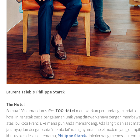
Laurent Taïeb & Philippe Starck
The Hotel
Semua 139 kamar dan
suites
TOO Hôtel
menawarkan pemandangan indah di Pa
hotel ini terletak pada pengalaman unik yang ditawarkannya dengan membawa 
atas Ibu Kota Prancis, ke mana pun Anda memandang. Ada langit, dan saat mat
jalurnya, dan dengan ceria ‘membelai’ ruang nyaman hotel modern yang diimpi
khusus oleh desainer ternama,
Philippe Starck
.
Interior yang memesona termas