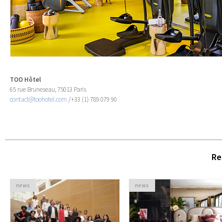
TOO Hôtel
65 rue Bruneseau, 75013 Paris
contact@toohotel.com
/+33 (1) 789 079 90
Re
news
news