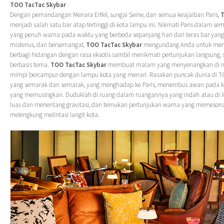
TOO TacTac Skybar
Dengan pemandangan Menara Eiffel, sungai Seine, dan semua keajaiban Paris,
T
menjadi salah satu bar atap tertinggi di kota lampu ini. Nikmati Paris dalam
yang penuh warna pada waktu yang berbeda sepanjang hari dari teras bar yang 
misterius, dan bersemangat,
TOO TacTac Skybar
mengundang Anda untuk meny
berbagi hidangan dengan rasa eksotis sambil menikmati pertunjukan langsung, s
berbasis tema.
TOO TacTac Skybar
membuat malam yang menyenangkan di m
mimpi bercampur dengan lampu kota yang menari. Rasakan puncak dunia di T
yang semarak dan semarak, yang menghadap ke Paris, menembus awan pada ke
yang memusingkan. Duduklah di ruang dalam ruangannya yang indah atau di lu
luas dan menentang gravitasi, dan temukan pertunjukan warna yang memesona
melengkung melintasi langit kota.