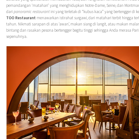
pemandangan ‘matahari’ yang menghidupkan Notre-Dame, Seine, dan Montmart
dari
panoramic restaurant
ini yang terletak di “kubus kaca” yang bertengger di k
TOO Restaurant
menawarkan istirahat surgawi, dari matahari terbit hingga t
tahun. Nikmati sarapan di atas ‘awan’, makan siang di langit, atau makan mal
bintang dan rasakan pesona bertengger begitu tinggi sehingga Anda merasa Pari
sepenuhnya.