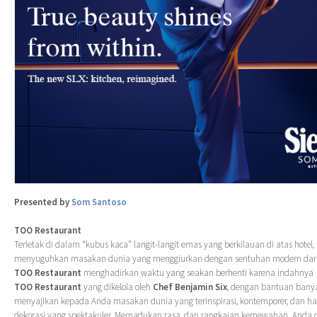
Presented by
Som Santoso
TOO Restaurant
Terletak di dalam “kubus kaca” langit-langit emas yang berkilauan di atas hotel,
menyuguhkan masakan dunia yang menggiurkan dengan sentuhan modern dar
TOO Restaurant
menghadirkan waktu yang seakan berhenti karena indahnya d
TOO Restaurant
yang dikelola oleh
Chef Benjamin Six
, dengan bantuan banya
menyajikan kepada Anda masakan dunia yang terinspirasi, kontemporer, dan h
dekorasi yang spektakuler. Memadukan rasa, dan rangkaian kemewahan. Anda