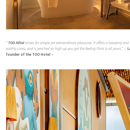
“
TOO Hôtel
strives for simple yet extraordinary pleasures. It offers a heavenly an
earthly cares, and is perched so high up you get the feeling Paris is all yours.”
–
L
founder of the TOO Hotel –