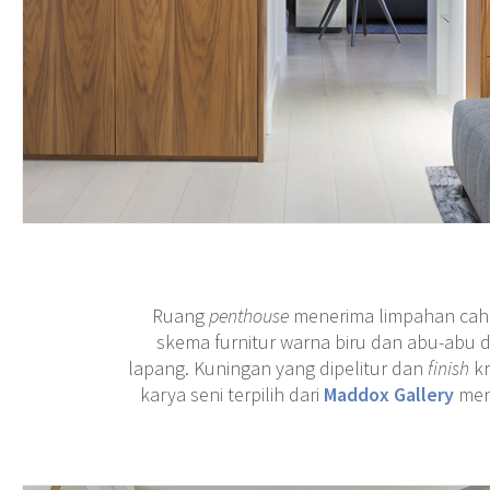
Ruang
penthouse
menerima limpahan caha
skema furnitur warna biru dan abu-abu d
lapang. Kuningan yang dipelitur dan
finish
k
karya seni terpilih dari
Maddox Gallery
men