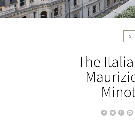
ST
The Itali
Maurizio
Minot