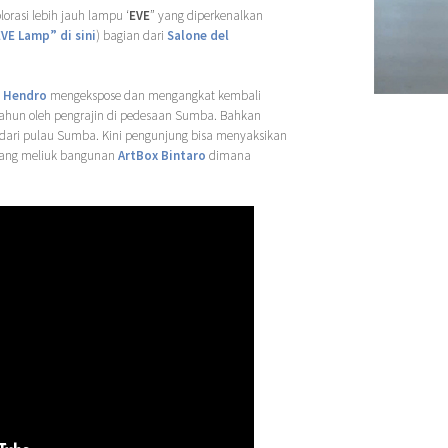
rasi lebih jauh lampu ‘
EVE
” yang diperkenalkan
VE Lamp” di sini
) bagian dari
Salone del
h
Hendro
mengekspose dan mengangkat kembali
tahun oleh pengrajin di pedesaan Sumba. Bahkan
al dari pulau Sumba. Kini pengunjung bisa menyaksikan
yang meliuk bangunan
ArtBox Bintaro
dimana