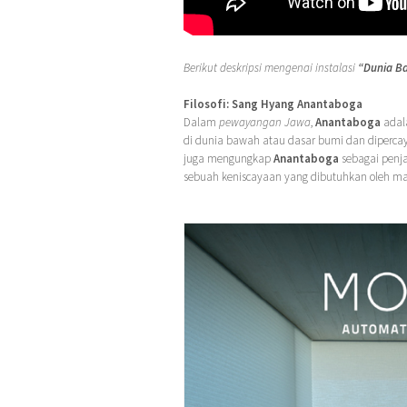
Berikut deskripsi mengenai instalasi
“Dunia B
Filosofi: Sang Hyang Anantaboga
Dalam
pewayangan Jawa
,
Anantaboga
ada
di dunia bawah atau dasar bumi dan dipercay
juga mengungkap
Anantaboga
sebagai penj
sebuah keniscayaan yang dibutuhkan oleh 