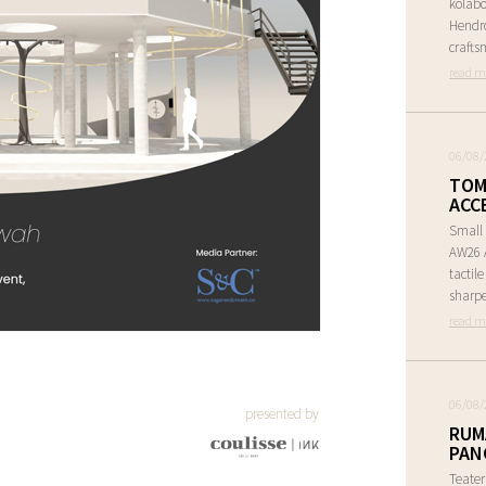
kolabo
Hendr
crafts
read m
06/08/
TOM
ACC
Small 
AW26 A
tactil
sharpe
read m
06/08/
presented by
RUM
PAN
Teate