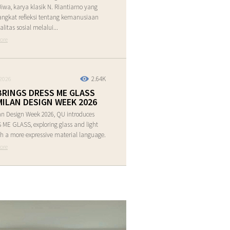
Jiwa, karya klasik N. Riantiarno yang
ngkat refleksi tentang kemanusiaan
alitas sosial melalui...
ore
2.64K
2026
BRINGS DRESS ME GLASS
MILAN DESIGN WEEK 2026
an Design Week 2026, QU introduces
ME GLASS, exploring glass and light
h a more expressive material language.
ore