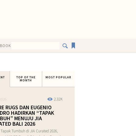
EBOOK
ENT
TOP OF THE
MOST POPULAR
MONTH
2.32K
2026
RE RUGS DAN EUGENIO
DRO HADIRKAN “TAPAK
BUH” MENUJU JIA
ATED BALI 2026
 Tapak Tumbuh di JIA Curated 2026,