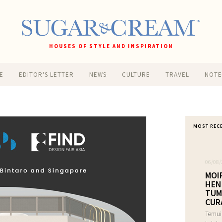
HOUSES OF STYLE AND INSPIRATION
E
EDITOR'S LETTER
NEWS
CULTURE
TRAVEL
NOT
MOST REC
06/08/
MOI
HEN
TUM
CUR
Temui