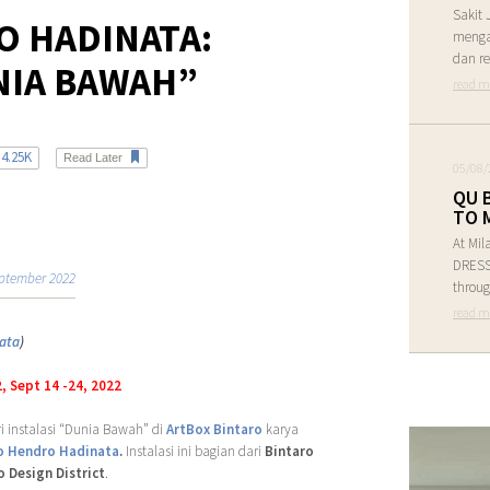
Sakit 
O HADINATA:
menga
dan re
NIA BAWAH”
read m
4.25K
Read Later
05/08/
QU 
TO 
At Mil
DRESS 
ptember 2022
throug
read m
ata
)
, Sept 14 -24, 2022
i instalasi “Dunia Bawah” di
ArtBox Bintaro
karya
o Hendro Hadinata
.
Instalasi ini bagian dari
Bintaro
o Design District
.