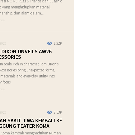
rasi MOIRE Rugs & Friends dan Eugenio
o yang menghidupkan material,
manship, dan alam dalam...
ore
1.32K
2026
 DIXON UNVEILS AW26
ESSORIES
in scale, rich in character, Tom Dixon’s
ccessories bring unexpected forms,
e materials and everyday utility into
r focus.
ore
3.53K
2026
AH SAKIT JIWA KEMBALI KE
GGUNG TEATER KOMA
r Koma kembali menghadirkan Rumah