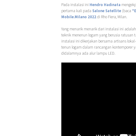
Pada instalasi ini
Hendro Hadinata
mengekplo
pertama kali pada
Salone Satellite
(baca
“E
Mobile.Milano 2022
di Rho Fiera, Milan.
Yang menarik menarik dari instalasi ini adala
teknik menenun logam yang berusia ratusan 
instalasi ini dikerjakan bersama artisans lok
tenun logam dalam rancangan kontemporer 
didalamnya ada alur lampu LED.