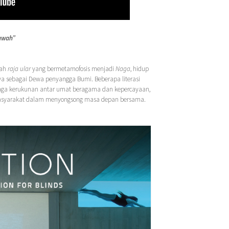
awah”
lah
raja ular
yang bermetamofosis menjadi
Naga
, hidup
a sebagai Dewa penyangga Bumi. Beberapa literasi
aga kerukunan antar umat beragama dan kepercayaan,
masyarakat dalam menyongsong masa depan bersama.