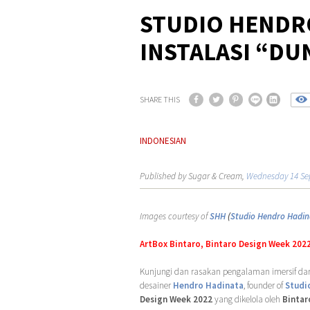
STUDIO HENDR
INSTALASI “DU
SHARE THIS
INDONESIAN
Published by Sugar & Cream,
Wednesday 14 Se
Images courtesy of
SHH
(
Studio Hendro Hadin
ArtBox Bintaro, Bintaro Design Week 2022
Kunjungi dan rasakan pengalaman imersif dar
desainer
Hendro Hadinata
, founder of
Studi
Design Week 2022
yang dikelola oleh
Bintar