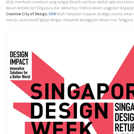
2014, membuat
comeback
yang sangat dinanti-nantikan setelah jeda dua tah
desain terbaik dari Singapura dan sekitarnya. Festival desain unggulan Singapu
Creative City of Design
,
SDW
telah menjalani tinjauan strategis utama untu
menuju acara kreatif global dengan menyoroti keunggulan desain Asia Tenggara.