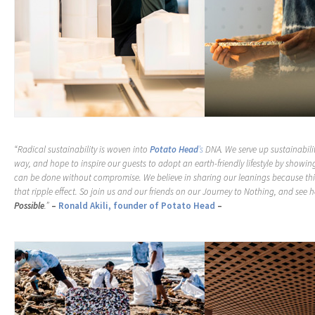
“Radical sustainability is woven into
Potato Head
’s
DNA. We serve up sustainabili
way, and hope to inspire our guests to adopt an earth-friendly lifestyle by showing
can be done without compromise. We believe in sharing our leanings because this
that ripple effect. So join us and our friends on our Journey to Nothing, and see
Possible
.”
–
Ronald Akili, founder of Potato Head
–