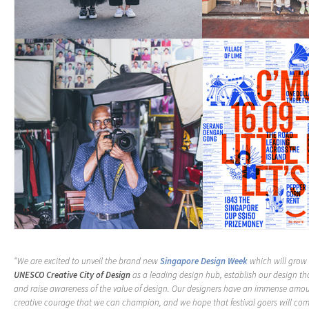
“We are excited to unveil the brand new
Singapore Design Week
which will grow 
UNESCO Creative City of Design
as a leading design hub, establish our design th
and raise awareness of the value of design. Our designers have an immense amou
creative courage that we can champion, and we hope that festival goers will c