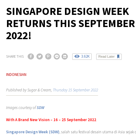
SINGAPORE DESIGN WEEK
RETURNS THIS SEPTEMBER
2022!
3.62K
SHARE THIS
Read Later
INDONESIAN
Published by Sugar & Cream,
Thursday 15 September 2022
Images courtesy of
SDW
With A Brand New Vision – 16 – 25 September 2022
Singapore Design Week (SDW)
, salah satu festival desain utama di Asia sejak