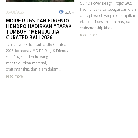
SEIKO Power Design Project 2026
hadir di Jakarta sebagai pameran
06/08/2026
2.39K
concept watch yang menampilkan
MOIRE RUGS DAN EUGENIO
eksplorasi desain, imajinasi, dan
HENDRO HADIRKAN “TAPAK
craftsmanship khas...
TUMBUH” MENUJU JIA
read more
CURATED BALI 2026
Temui Tapak Tumbuh di JIA Curated
2026, kolaborasi MOIRE Rugs & Friends
dan Eugenio Hendro yang
menghidupkan material,
craftsmanship, dan alam dalam...
read more