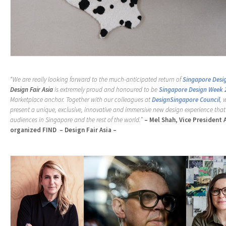
“We are really looking forward to the much-anticipated return of
Singapore Desi
Design Fair Asia
is extremely proud and honoured to be
Singapore Design Week 
Marketplace anchor. Together with our colleagues at
DesignSingapore Council
, 
present a unique, exclusive, innovative and immersive new design experience that 
audiences in Singapore and the rest of the world.”
– Mel Shah, Vice President 
organized FIND – Design Fair Asia –