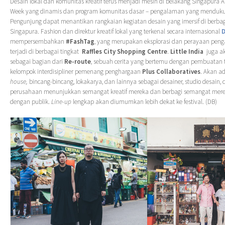
Desain lokal dan komunitas kreatif terus menjadi mesin di belakang Singapura Akt
Week yang dinamis dan program komunitas dasar – pengalaman yang mendukun
Pengunjung dapat menantikan rangkaian kegiatan desain yang imersif di berbag
Singapura. Fashion dan direktur kreatif lokal yang terkenal secara internasional
D
mempersembahkan
#FashTag
, yang merupakan eksplorasi dan perayaan pe
terjadi di berbagai tingkat
Raffles City Shopping Centre
.
Little India
juga ak
sebagai bagian dari
Re-route
, sebuah cerita yang bertemu dengan pembuatan t
kelompok interdisipliner pemenang penghargaan
Plus Collaboratives
. Akan a
house,
bincang-bincang, lokakarya, dan lainnya sebagai desainer, studio desain,
perusahaan menunjukkan semangat kreatif mereka dan berbagi semangat mere
dengan publik.
Line-up
lengkap akan diumumkan lebih dekat ke festival. (DB)