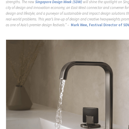
strengths. The new
Singapore Design Week (SDW)
will shine the spotlight on Sin
city of design and innovation economy; an East-West connector and convener for
design and lifestyle; and a purveyor of sustainable and impact design solutions t
real-world problems. This year’s line-up of design and creative heavyweights pro
as one of Asia’s premier design festivals.”
–
Mark Wee, Festival Director of SD