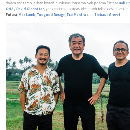
dalam pengambilalihan kreatif ini dikurasi bersama oleh jenama
lifestyle
Bali 
OMA / David Gianotten
, yang mencakup kreasi oleh tokoh-tokoh desain seperti
Futura
,
Max Lamb
,
Toogood Design
,
Eco Mantra
, dan
Thibaut Grevet
.