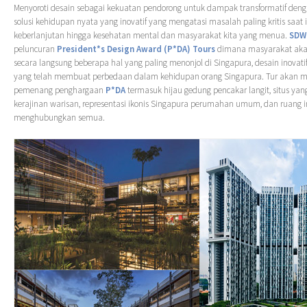
Menyoroti desain sebagai kekuatan pendorong untuk dampak transformatif de
solusi kehidupan nyata yang inovatif yang mengatasi masalah paling kritis saat i
keberlanjutan hingga kesehatan mental dan masyarakat kita yang menua.
SDW
peluncuran
President*s Design Award (P*DA) Tours
dimana masyarakat aka
secara langsung beberapa hal yang paling menonjol di Singapura, desain inova
yang telah membuat perbedaan dalam kehidupan orang Singapura. Tur akan 
pemenang penghargaan
P*DA
termasuk hijau gedung pencakar langit, situs y
kerajinan warisan, representasi ikonis Singapura perumahan umum, dan ruang in
menghubungkan semua.