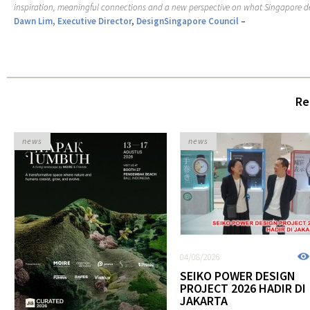
inspiration, meaningful connections and a new perspective on what Singapore de
Dawn Lim, Executive Director
,
DesignSingapore Council
–
Re
news
news
04/08/2026
SEIKO POWER DESIGN
PROJECT 2026 HADIR DI
JAKARTA