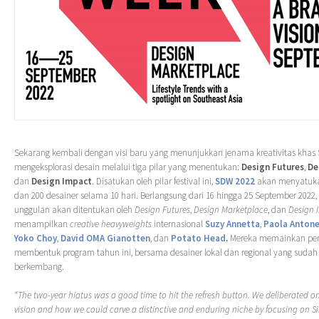
Sekarang kembali dengan visi baru yang menunjukkan jenama kreativitas khas 
mengeksplorasi desain melalui tiga pilar yang menentukan:
Design Futures
,
De
dan
Design Impact
. Disatukan oleh pilar festival ini,
SDW 2022
akan menyatukan
dan 200 desainer selama 10 hari. Berlangsung dari 16 hingga 25 September 2022, 
unggulan akan ditentukan oleh
Design Futures
,
Design Marketplace
, dan
Design 
menampilkan
creative heavyweights
internasional
Suzy Annetta
,
Paola Antone
Yoko Choy
,
David OMA Gianotten
, dan
Potato Head
.
Mereka memainkan per
membentuk program tahun ini, bersama desainer lokal dan regional yang sud
berkembang.
“The two-year hiatus was a good time to hit the refresh button. We deliberated on 
vision and how we could carve a distinctive and enduring niche by focusing on S