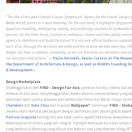
“The title of this year’s Design Futures Symposium, ‘Agency for the Future: Design 
Better World’, points to a dual meaning. On the one hand, it highlights Singapor
based on modeling, prototyping, testing, and perfecting solutions for preferable f
process. On the other hand, it points to individual citizens and their ability and r
agency to determine and build the future? It is not only official bodies or corporat
each of us, through the decisions we make and the actions we take every day. In
design can help us address complexity, so we can fine-tune our behaviors and op
our decisions and actions.”
–
Paola Antonelli, Senior Curator at The Museu
the Department of Architecture & Design, as well as MoMA’s founding Di
& Development
.–
Design Marketplace
Diselenggarakan oleh
FIND – Design Fair Asia
, pameran furnitur, interior, dan 
terbesar di Asia akan menyelenggarakan koleksi jenama interior terbesar yang di
pemimpin opini utama, desainer, dan konten dari Timur dan Barat.
Design taste
Chambers
dan
Yoko Choy
dari majalah
Wallpaper*
memimpin
FIND – Glob
mereka akan memulai percakapan dengan pemimpin opini desain global sepert
Patricia Urquiola
tentang tren dan topik utama seperti metaverse, kesejahteraan
keberlanjutan di antara yang lain. Yang di-
highlight
termasuk kursi dan lampu 
yang berbasis di Bandung yang dibuat dari kotoran sapi yang diproses ulang, NFT