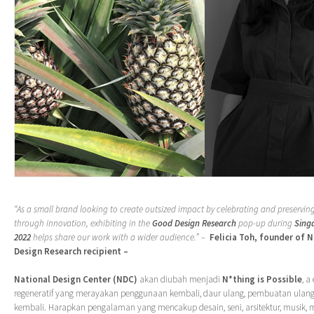
“As a small brand looking to create outsized impact by celebrating and preserving
through innovation, exhibiting in the
Good Design Research
pop-up during
Sing
2022
helps share our work with a wider audience.” –
Felicia Toh, founder of
Design Research recipient –
National Design Center (NDC)
akan diubah menjadi
N*thing is Possible
, a
regeneratif yang merayakan penggunaan kembali, daur ulang, pembuatan ulan
kembali. Harapkan pengalaman yang mencakup desain, seni, arsitektur, musik