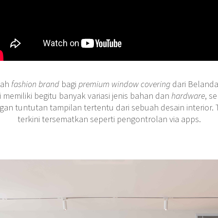
lah
fashion brand
bagi
premium window covering
dari Beland
i memiliki begitu banyak variasi jenis bahan dan
hardware
, s
n tuntutan tampilan tertentu dari sebuah desain interior.
terkini tersematkan seperti pengontrolan via apps.