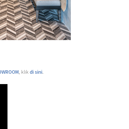
SHOWROOM
, klik
di sini
.