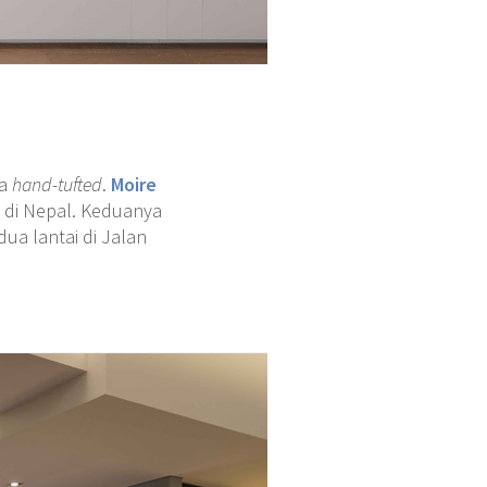
ra
hand-tufted
.
Moire
 di Nepal. Keduanya
a lantai di Jalan