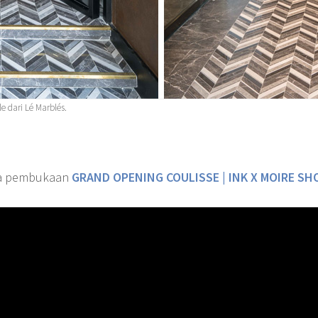
e dari Lé Marblés.
ra pembukaan
GRAND OPENING COULISSE | INK X MOIRE 