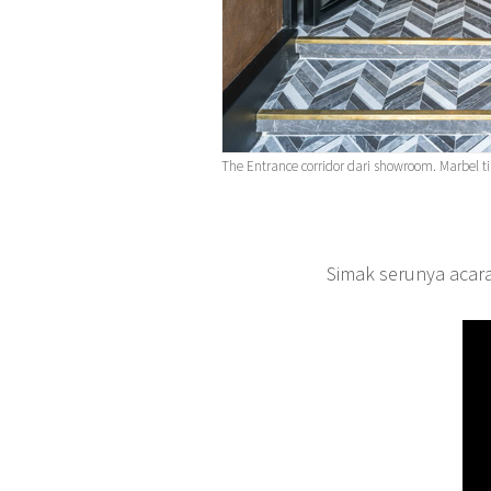
The Entrance corridor dari showroom. Marbel til
Simak serunya aca