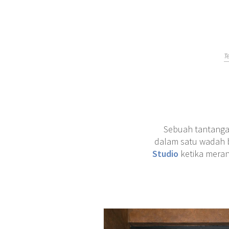
T
Sebuah tantangan
dalam satu wadah b
Studio
ketika meran