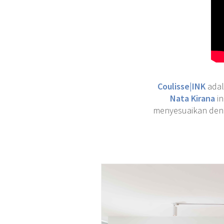
Coulisse|INK
ada
Nata Kirana
in
menyesuaikan denga