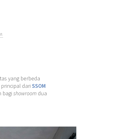
a.
itas yang berbeda
, principal dari
SSOM
n bagi
showroom
dua