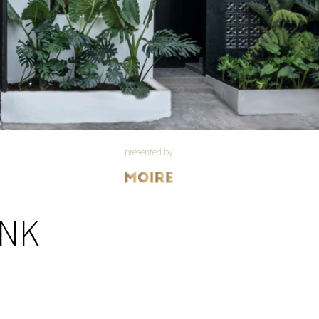
presented by
INK