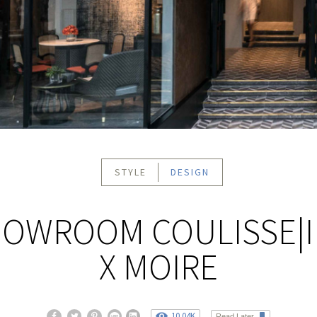
STYLE
DESIGN
OWROOM COULISSE|
X MOIRE
10.04K
Read Later