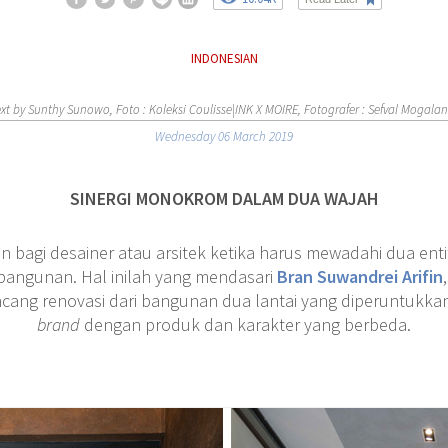
INDONESIAN
ext by Sunthy Sunowo, Foto : Koleksi Coulisse|INK X MOIRE, Fotografer : Sefval Mogalan
Wednesday 06 March 2019
SINERGI MONOKROM DALAM DUA WAJAH
 bagi desainer atau arsitek ketika harus mewadahi dua ent
angunan. Hal inilah yang mendasari
Bran Suwandrei Arifin
cang renovasi dari bangunan dua lantai yang diperuntukka
brand
dengan produk dan karakter yang berbeda.