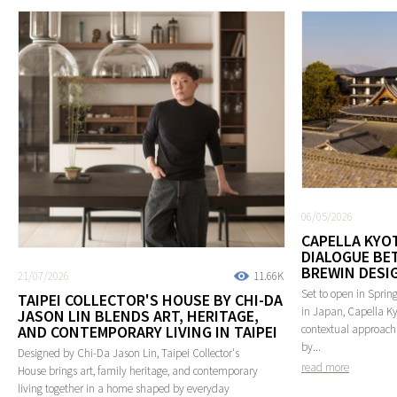
06/05/2026
CAPELLA KYOT
DIALOGUE BE
BREWIN DESI
21/07/2026
11.66K
Set to open in Spring
TAIPEI COLLECTOR'S HOUSE BY CHI-DA
in Japan, Capella Ky
JASON LIN BLENDS ART, HERITAGE,
AND CONTEMPORARY LIVING IN TAIPEI
contextual approach 
by...
Designed by Chi-Da Jason Lin, Taipei Collector's
read more
House brings art, family heritage, and contemporary
living together in a home shaped by everyday