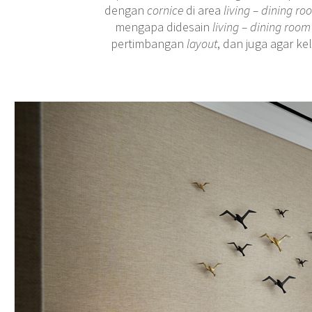
dengan
cornice
di area
living – dining ro
mengapa didesain
living – dining room
pertimbangan
layout
, dan juga agar k