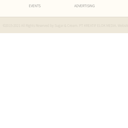
EVENTS
ADVERTISING
©2015-2021 All Rights Reserved by Sugar & Cream. PT KREATIF ELOK MEDIA. Websi