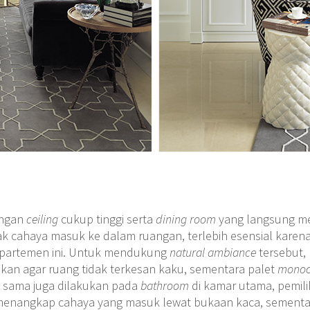
ngan
ceiling
cukup tinggi serta
dining room
yang langsung m
 cahaya masuk ke dalam ruangan, terlebih esensial karen
apartemen ini.
Untuk mendukung
natural ambiance
tersebut, 
kan agar ruang tidak terkesan kaku, sementara palet
mono
l sama juga dilakukan pada
bathroom
di kamar utama, pemili
enangkap cahaya yang masuk lewat bukaan kaca, sement