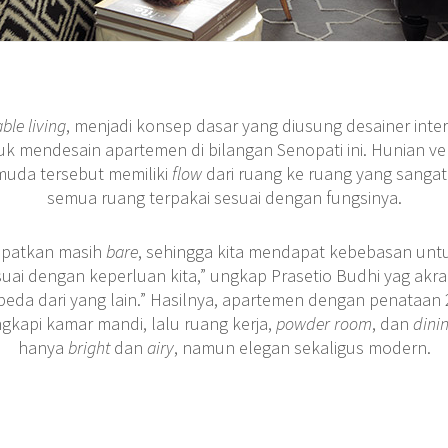
ble living
, menjadi konsep dasar yang diusung desainer inter
k mendesain apartemen di bilangan Senopati ini. Hunian ver
uda tersebut memiliki
flow
dari ruang ke ruang yang sanga
semua ruang terpakai sesuai dengan fungsinya.
dapatkan masih
bare
, sehingga kita mendapat kebebasan un
uai dengan keperluan kita,” ungkap Prasetio Budhi yag akra
da dari yang lain.” Hasilnya, apartemen dengan penataan 2
gkapi kamar mandi, lalu ruang kerja,
powder room
, dan
dini
hanya
bright
dan
airy
, namun elegan sekaligus modern.