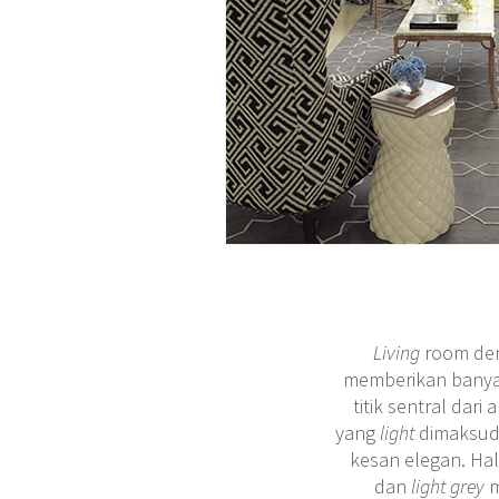
Living
room de
memberikan banyak
titik sentral dari 
yang
light
dimaksud
kesan elegan. Ha
dan
light grey
m