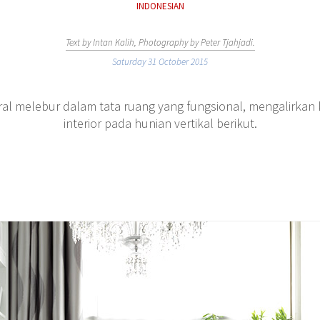
INDONESIAN
Text by Intan Kalih, Photography by Peter Tjahjadi.
Saturday 31 October 2015
al melebur dalam tata ruang yang fungsional, mengalirkan
interior pada hunian vertikal berikut.