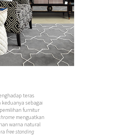
enghadap teras
a keduanya sebagai
pemilihan furnitur
chrome
menguatkan
han warna natural
ara
free standing