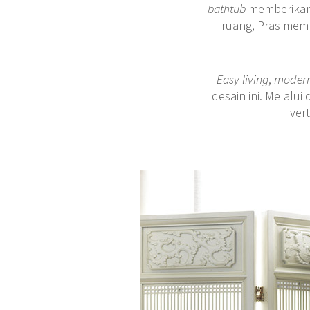
bathtub
memberikan
ruang, Pras mem
Easy living
,
modern
desain ini. Melalu
ver