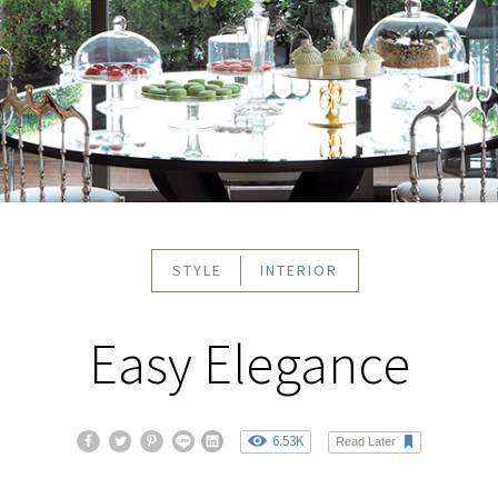
STYLE
INTERIOR
Easy Elegance
6.53K
Read Later