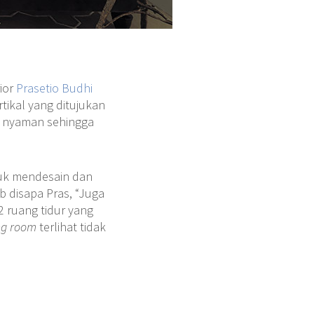
ior
Prasetio Budhi
tikal yang ditujukan
t nyaman sehingga
tuk mendesain dan
b disapa Pras, “Juga
 ruang tidur yang
ng room
terlihat tidak