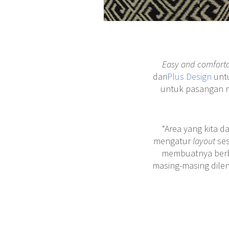
Easy
and comforta
dari
Plus Design
untu
untuk pasangan m
“Area yang kita 
mengatur
layout
ses
membuatnya berbe
masing-masing dilen