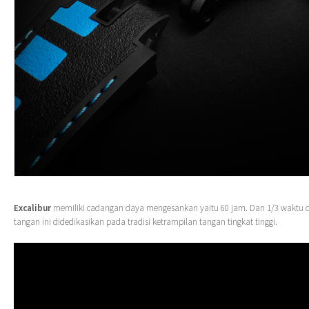
Excalibur
memiliki cadangan daya mengesankan yaitu 60 jam. Dan 1/3 waktu 
tangan ini didedikasikan pada tradisi ketrampilan tangan tingkat tinggi.