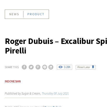
NEWS
PRODUCT
Roger Dubuis – Excalibur Sp
Pirelli
3.28K
SHARE THIS
Read Later
INDONESIAN
Published by Sugar & Cream,
Thursday 08 July 2021