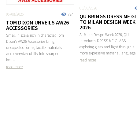
05/08/2026
06/08/2026
724
QU BRINGS DRESS ME G
TO MILAN DESIGN WEEK
TOM DIXON UNVEILS AW26
2026
ACCESSORIES
At Milan Design Week 2026, QU
Small in scale, rich in character, Tom
introduces DRESS ME GLASS,
Dixon’s AW26 Accessories bring
exploring glass and light through a
unexpected forms, tactile materials
more expressive material language.
and everyday utility into sharper
focus.
read more
read more