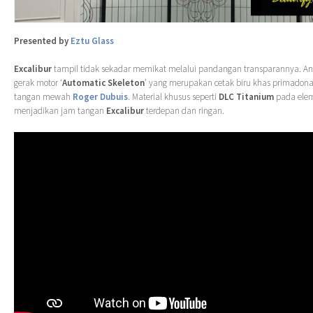
Presented by
Eztu Glass
Excalibur
tampil tidak sekadar memikat melalui pandangan transparannya. And
gerak motor ‘
Automatic Skeleton
’ yang merupakan cetak biru khas primadon
tangan mewah
Roger Dubuis
. Material khusus seperti
DLC Titanium
pada elem
menjadikan jam tangan
Excalibur
terdepan dan ringan.