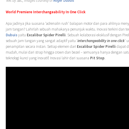
Text by S&C, images courtesy of
Roger Dubuis
World Premiere Interchangeability In One Click
Apa jadinya jika suasana ‘adrenalin rush’ balapan motor dan para ahlinya me
jam tangan? Lahirlah sebuah mahakarya penunjuk waktu. Inovasi terkini dan te
Dubuis
yaitu
Excalibur Spider Pirelli
. Sebuah kolaborasi eksklusif dengan Pir
sebuah jam tangan yang sangat adaptif yaitu ‘
interchangeability in one click
’ 
penampilan secara instan. Setiap elemen dari
Excalibur Spider Pirelli
dapat d
mudah, mulai dari strap hingga crown dan bezel – semuanya hanya dengan satu 
teknologi kunci yang inovatif. Inovasi lahir dari suasana
Pit Stop
.