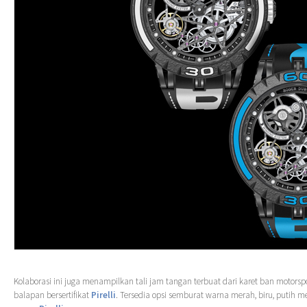
Kolaborasi ini juga menampilkan tali jam tangan terbuat dari karet ban motors
balapan bersertifikat
Pirelli
. Tersedia opsi semburat warna merah, biru, putih