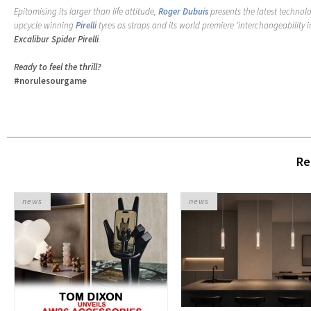
Epitomising its larger than life attitude,
Roger Dubuis
presents the latest technolo
upcycle winning
Pirelli
tyres as straps and its world premiere ‘interchangeability in
Excalibur Spider Pirelli
.
Ready to feel the thrill?
#norulesourgame
Re
news
news