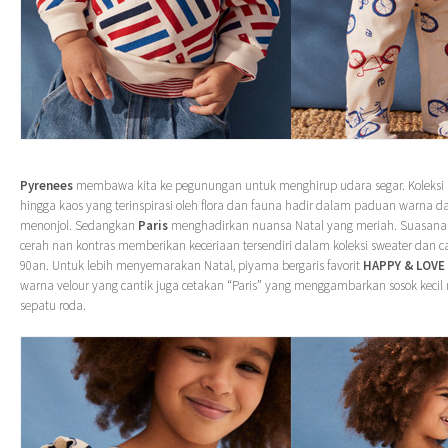
Pyrenees
membawa kita ke pegunungan untuk menghirup udara segar. Koleksi p
hingga kaos yang terinspirasi oleh flora dan fauna hadir dalam paduan warna d
menonjol. Sedangkan
Paris
menghadirkan nuansa Natal yang meriah. Suasana
cerah nan kontras memberikan keceriaan tersendiri dalam koleksi sweater dan 
90an. Untuk lebih menyemarakan Natal, piyama bergaris favorit
HAPPY & LOVE
warna velour yang cantik juga cetakan “Paris” yang menggambarkan sosok keci
sepatu roda.