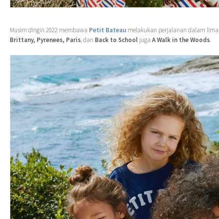
Musim dingin 2022 membawa
Petit Bateau
melakukan perjalanan dalam lima 
Brittany, Pyrenees, Paris
, dan
Back to School
juga
A Walk in the Woods
.