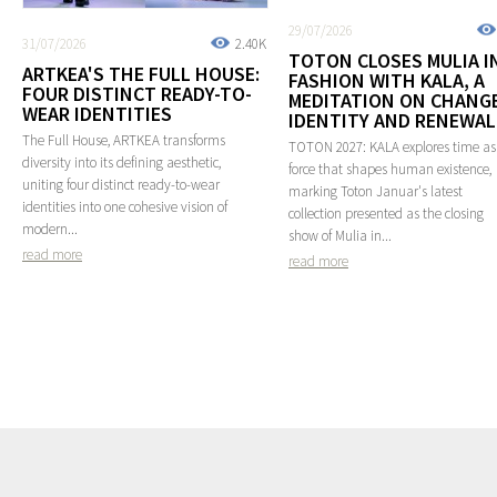
29/07/2026
31/07/2026
2.40K
TOTON CLOSES MULIA I
ARTKEA'S THE FULL HOUSE:
FASHION WITH KALA, A
FOUR DISTINCT READY-TO-
MEDITATION ON CHANGE
WEAR IDENTITIES
IDENTITY AND RENEWAL
The Full House, ARTKEA transforms
TOTON 2027: KALA explores time as
diversity into its defining aesthetic,
force that shapes human existence,
uniting four distinct ready-to-wear
marking Toton Januar's latest
identities into one cohesive vision of
collection presented as the closing
modern...
show of Mulia in...
read more
read more