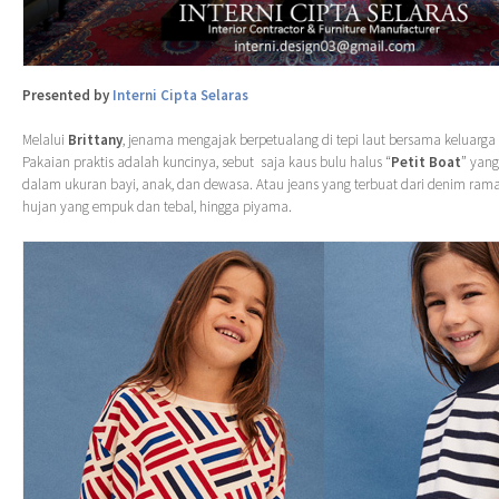
Presented by
Interni Cipta Selaras
Melalui
Brittany
, jenama mengajak berpetualang di tepi laut bersama keluarg
Pakaian praktis adalah kuncinya, sebut saja kaus bulu halus “
Petit Boat
” yang
dalam ukuran bayi, anak, dan dewasa. Atau jeans yang terbuat dari denim rama
hujan yang empuk dan tebal, hingga piyama.