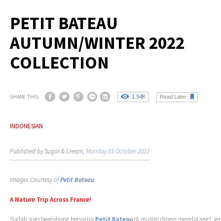
PETIT BATEAU
AUTUMN/WINTER 2022
COLLECTION
1.94K
SHARE THIS
Read Later
INDONESIAN
Published by Sugar & Cream,
Monday 03 October 2022
Images Courtesy of
Petit Bateau
A Nature Trip Across France!
Sudah siap bergabung bersama
Petit Bateau
di musim dingin mendatang? Je